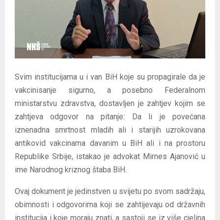
E
N
U
Svim institucijama u i van BiH koje su propagirale da je
vakcinisanje sigurno, a posebno Federalnom
ministarstvu zdravstva, dostavljen je zahtjev kojim se
zahtjeva odgovor na pitanje: Da li je povećana
iznenadna smrtnost mladih ali i starijih uzrokovana
antikovid vakcinama davanim u BiH ali i na prostoru
Republike Srbije, istakao je advokat Mirnes Ajanović u
ime Narodnog kriznog štaba BiH.
Ovaj dokument je jedinstven u svijetu po svom sadržaju,
obimnosti i odgovorima koji se zahtijevaju od državnih
institucija i koje moraju znati, a sastoji se iz više cjelina