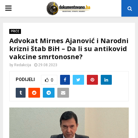
P
R
PRIČE
Advokat Mirnes Ajanović i Narodni
I
krizni štab BiH – Da li su antikovid
vakcine smrtonosne?
M
by
Redakcija
29.08.2023
A
PODIJELI
0
R
Y
M