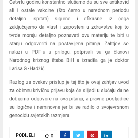
Četvrtu godinu konstantno slušamo da su sve antikovid
ali i ostale vakcine (što ćemo u narednom periodu
detaljno ispitati) sigurne i efikasne iz čega
zaključujemo da vlast i zaposleni u zdravstvu koji to
tvrde moraju detaljno poznavati ovu materiju te biti u
stanju odgovoriti na postavljena pitanja. Zahtjev se
nalazi u PDF-u u prilogu, potpisali su ga članovi
Narodnog kriznog štaba BiH a izradila ga je doktor
Larisa G.-Hadžić.
Razlog za ovakav pristup je taj što je ovaj zahtjev uvod
za obimnu krivičnu prijavu koja će slijedi u slučaju da ne
dobijemo odgovore na sva pitanja, a pravne posljedice
su logične i neminovne jer bi se radilo o svojevrsnom
genocidu svjetskih razmjera.
PODIJELI
0