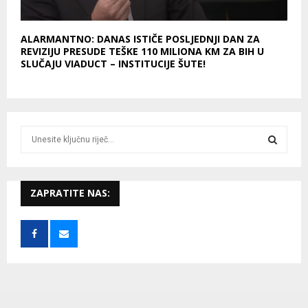
ALARMANTNO: DANAS ISTIČE POSLJEDNJI DAN ZA
REVIZIJU PRESUDE TEŠKE 110 MILIONA KM ZA BIH U
SLUČAJU VIADUCT – INSTITUCIJE ŠUTE!
S
e
a
S
r
c
ZAPRATITE NAS:
E
h
f
A
o
r
R
:
C
H