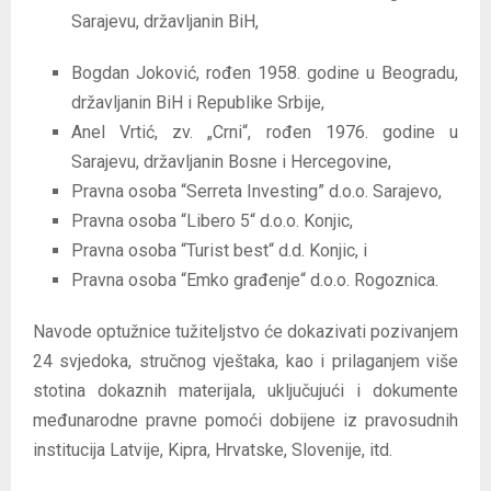
Sarajevu, državljanin BiH,
Bogdan Joković, rođen 1958. godine u Beogradu,
državljanin BiH i Republike Srbije,
Anel Vrtić, zv. „Crni“, rođen 1976. godine u
Sarajevu, državljanin Bosne i Hercegovine,
Pravna osoba “Serreta Investing” d.o.o. Sarajevo,
Pravna osoba “Libero 5“ d.o.o. Konjic,
Pravna osoba “Turist best“ d.d. Konjic, i
Pravna osoba “Emko građenje“ d.o.o. Rogoznica.
Navode optužnice tužiteljstvo će dokazivati pozivanjem
24 svjedoka, stručnog vještaka, kao i prilaganjem više
stotina dokaznih materijala, uključujući i dokumente
međunarodne pravne pomoći dobijene iz pravosudnih
institucija Latvije, Kipra, Hrvatske, Slovenije, itd.