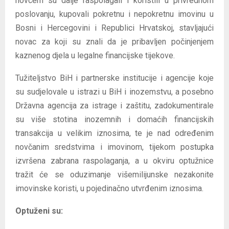
novcem su dalje raspolagali i koristili u privrednom
poslovanju, kupovali pokretnu i nepokretnu imovinu u
Bosni i Hercegovini i Republici Hrvatskoj, stavljajući
novac za koji su znali da je pribavljen počinjenjem
kaznenog djela u legalne financijske tijekove.
Tužiteljstvo BiH i partnerske institucije i agencije koje
su sudjelovale u istrazi u BiH i inozemstvu, a posebno
Državna agencija za istrage i zaštitu, zadokumentirale
su više stotina inozemnih i domaćih financijskih
transakcija u velikim iznosima, te je nad određenim
novčanim sredstvima i imovinom, tijekom postupka
izvršena zabrana raspolaganja, a u okviru optužnice
tražit će se oduzimanje višemilijunske nezakonite
imovinske koristi, u pojedinačno utvrđenim iznosima.
Optuženi su: