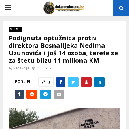
P
R
VIJESTI
Podignuta optužnica protiv
I
direktora Bosnalijeka Nedima
Uzunovića i još 14 osoba, terete se
M
za štetu blizu 11 miliona KM
A
by
Redakcija
31.08.2023
PODIJELI
0
R
Y
M