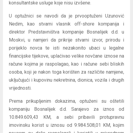
konsultantske usluge koje nisu izvšene.
U optužnici se navodi da je prvooptuženi Uzunović
Nedim, kao stvarni vlasnik off-shore kompanija i
direktor Predstavništva kompanije Bosnalijek d.d. u
Moskvi, u namjeri da prikrije stvarni izvor, prirodu i
porijeklo novca te isti nezakonito ubaci u legalne
financijske tijekove, uplaćivao velike novčane iznose na
račune kojima je raspolagao, kao i račune sebi bliskih
osoba, koji je nakon toga korišten za različite namjene,
uključujući i kupovinu nekretnina, dionica, vozila i drugih
vrijednosti.
Prema prikupljenim dokazima, optuženi su oštetili
kompaniju Bosnalijek d.d. Sarajevo za iznos od
10.849.609,43 KM, a sebi pribavili protupravnu
imovinsku korist u iznosu od 9.984.508,01 KM, kojim