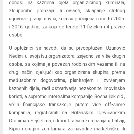
odnosi na kaznena djela organiziranog kriminala,
zlouporabe položaja ili ovlasti, sklapanje štetnog
ugovora i pranje novca, koja su počinjena između 2005.
i 2016. godine, za koja se terete 11 fizičkih i 4 pravne
osobe.
U optužnici se navodi, da su prvooptuženi Uzunović
Nedim, u svojstvu organizatora, zajedno sa više drugih
osoba, sa kojima je povezan rodbinskim vezama ili na
drugi način, djelujući kao organizirana skupina, prema
međusobnim dogovorima, planiranjem i izvršenjem
kaznenih djela, radi ostvarivanja nezakonite imovinske
koristi, a suprotno interesima kompanije Bosnalijek d.d.,
vršili financijske transakcije putem više off-shore
kompanija, registiranih na Britanskim Djevičanskim
Otocima i Sejšelima, u korist računa kompanija u Latviji,
Kipru i drugim zemljama a za navodne marketinške ili