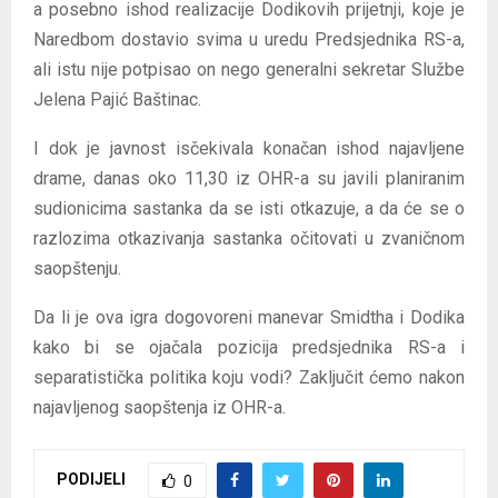
a posebno ishod realizacije Dodikovih prijetnji, koje je
Naredbom dostavio svima u uredu Predsjednika RS-a,
ali istu nije potpisao on nego generalni sekretar Službe
Jelena Pajić Baštinac.
I dok je javnost isčekivala konačan ishod najavljene
drame, danas oko 11,30 iz OHR-a su javili planiranim
sudionicima sastanka da se isti otkazuje, a da će se o
razlozima otkazivanja sastanka očitovati u zvaničnom
saopštenju.
Da li je ova igra dogovoreni manevar Smidtha i Dodika
kako bi se ojačala pozicija predsjednika RS-a i
separatistička politika koju vodi? Zaključit ćemo nakon
najavljenog saopštenja iz OHR-a.
PODIJELI
0