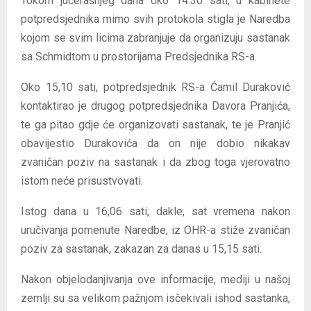
Tokom jučerašnjeg dana oko 14.30 sati, u kabinete
potpredsjednika mimo svih protokola stigla je Naredba
kojom se svim licima zabranjuje da organizuju sastanak
sa Schmidtom u prostorijama Predsjednika RS-a.
Oko 15,10 sati, potpredsjednik RS-a Ćamil Duraković
kontaktirao je drugog potpredsjednika Davora Pranjića,
te ga pitao gdje će organizovati sastanak, te je Pranjić
obavijestio Durakovića da on nije dobio nikakav
zvaničan poziv na sastanak i da zbog toga vjerovatno
istom neće prisustvovati.
Istog dana u 16,06 sati, dakle, sat vremena nakon
uručivanja pomenute Naredbe, iz OHR-a stiže zvaničan
poziv za sastanak, zakazan za danas u 15,15 sati.
Nakon objelodanjivanja ove informacije, mediji u našoj
zemlji su sa velikom pažnjom isčekivali ishod sastanka,