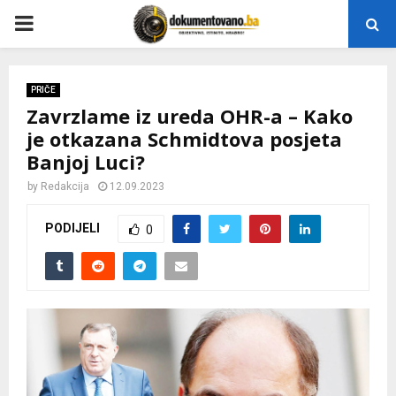
P
R
PRIČE
Zavrzlame iz ureda OHR-a – Kako
I
je otkazana Schmidtova posjeta
Banjoj Luci?
M
by
Redakcija
12.09.2023
A
PODIJELI
0
R
Y
M