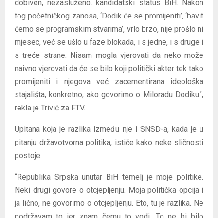
dobiven, nezasluženo, kandidatski status BiH. Nakon
tog početničkog zanosa, ‘Dodik će se promijeniti’, ‘bavit
ćemo se programskim stvarima’, vrlo brzo, nije prošlo ni
mjesec, već se ušlo u faze blokada, i s jedne, i s druge i
s treće strane. Nisam mogla vjerovati da neko može
naivno vjerovati da će se bilo koji politički akter tek tako
promijeniti i njegova već zacementirana ideološka
stajališta, konkretno, ako govorimo o Miloradu Dodiku”,
rekla je Trivić za FTV.
Upitana koja je razlika između nje i SNSD-a, kada je u
pitanju državotvorna politika, ističe kako neke sličnosti
postoje.
“Republika Srpska unutar BiH temelj je moje politike.
Neki drugi govore o otcjepljenju. Moja politička opcija i
ja lično, ne govorimo o otcjepljenju. Eto, tu je razlika. Ne
podržavam to jer znam čemu to vodi. To ne bi bilo