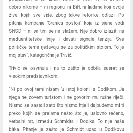
dobro nikome – ni regionu, ni BiH, ni ljudima koji ovdje
žive, kojih sve više, zbog takve retorike, odlazi. Po
pitanju kampanje ‘Granica postoji’, koju iz sjene vodi
SNSD – ni sa tim se ne slažem. Nije dobro izlaziti na
međuentitetske linije i davati signale tenzija. Sve
političke teme rješavaju se za političkim stolom. To je
moj stav”, kategorična je Trivić.
Trivić se osvrnula i na to zašto je odbila susret sa
visokim predstavnikom.
“Ni po ovoj temi nisam ‘u istoj koloni’ s Dodikom. Ja
njega ne zovem turistom i ne govorim mu ružne riječi.
Nismo se sastali zato što nismo htjeli da budemo mi ti
preko kojih se prelama nešto što je, uslovno rečeno,
verbalni rat, između Schmidta i Dodika. To nije naša
bitka. Pitanje je zašto je Schmidt upao u Dodikovu