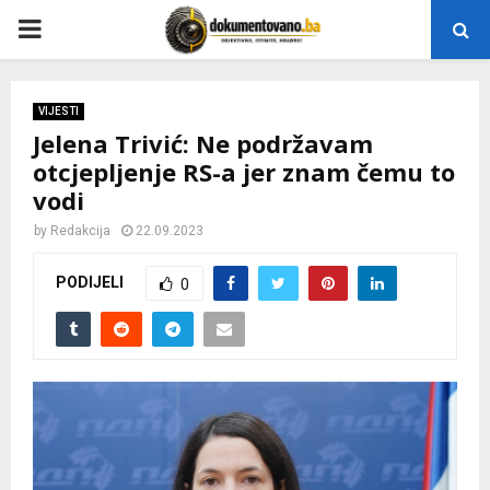
P
R
VIJESTI
Jelena Trivić: Ne podržavam
I
otcjepljenje RS-a jer znam čemu to
vodi
M
by
Redakcija
22.09.2023
A
PODIJELI
0
R
Y
M