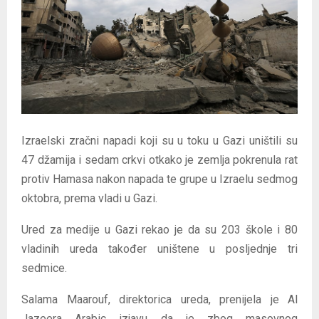
E
N
U
Izraelski zračni napadi koji su u toku u Gazi uništili su
47 džamija i sedam crkvi otkako je zemlja pokrenula rat
protiv Hamasa nakon napada te grupe u Izraelu sedmog
oktobra, prema vladi u Gazi.
Ured za medije u Gazi rekao je da su 203 škole i 80
vladinih ureda također uništene u posljednje tri
sedmice.
Salama Maarouf, direktorica ureda, prenijela je Al
Jazeera Arabic izjavu da je zbog masovnog