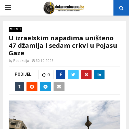
P
R
VIJESTI
U izraelskim napadima uništeno
I
47 džamija i sedam crkvi u Pojasu
Gaze
M
by
Redakcija
30.10.2023
A
PODIJELI
0
R
Y
M