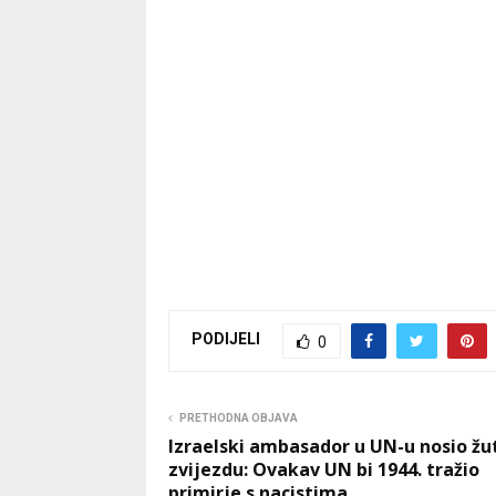
PODIJELI
0
PRETHODNA OBJAVA
Izraelski ambasador u UN-u nosio žu
zvijezdu: Ovakav UN bi 1944. tražio
primirje s nacistima