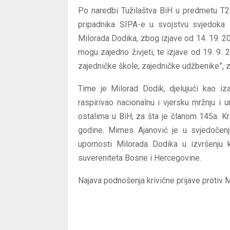
Po naredbi Tužilaštva BiH u predmetu T2
pripadnika SIPA-e u svojstvu svjedoka –
Milorada Dodika, zbog izjave od 14. 19. 2
mogu zajedno živjeti, te izjave od 19. 9.
zajedničke škole, zajedničke udžbenike”, z
Time je Milorad Dodik, djelujući kao iza
raspirivao nacionalnu i vjersku mržnju i 
ostalima u BiH, za šta je članom 145a. K
godine. Mirnes Ajanović je u svjedočenju
upornosti Milorada Dodika u izvršenju kri
suvereniteta Bosne i Hercegovine.
Najava podnošenja krivične prijave protiv 