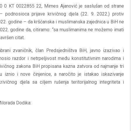
0 0 KT 0022855 22, Mirnes Ajanović je saslušan od strane
 podnosioca prijave krivičnog djela (22. 9. 2022.) protiv
022. godine – da kršćanska i muslimanska zajednica u BiH ne
 2022. godine da, citiramo: “sa muslimanima ne možemo imati
avršen citat.
brani zvaničnik, član Predsjedništva BiH, javno izazivao i
unosio razdor i netrpeljivost među konstitutivnim narodima i
rivičnog zakona BiH propisana kazna zatvora od najmanje tri
 iznio i nove činjenice, a naročito je istakao iskazivanje
vičnog djela sa ciljem rušenja teritorijalnog integriteta i
Milorada Dodika: