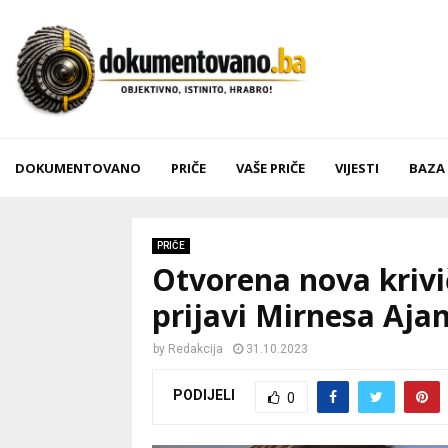
DOKUMENTOVANO
PRIČE
VAŠE PRIČE
VIJESTI
BAZA
PRIČE
Otvorena nova krivi
prijavi Mirnesa Aja
by
Redakcija
31.10.2023
PODIJELI
0