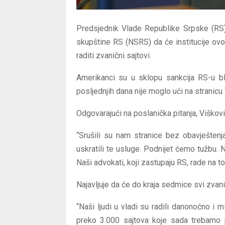
Predsjednik Vlade Republike Srpske (RS)
skupštine RS (NSRS) da će institucije ovo
raditi zvanični sajtovi.
Amerikanci su u sklopu sankcija RS-u blo
posljednjih dana nije moglo ući na stranicu
Odgovarajući na poslanička pitanja, Viškovi
“Srušili su nam stranice bez obavještenj
uskratili te usluge. Podnijet ćemo tužbu.
Naši advokati, koji zastupaju RS, rade na t
Najavljuje da će do kraja sedmice svi zvaničn
“Naši ljudi u vladi su radili danonoćno i
preko 3.000 sajtova koje sada trebamo 