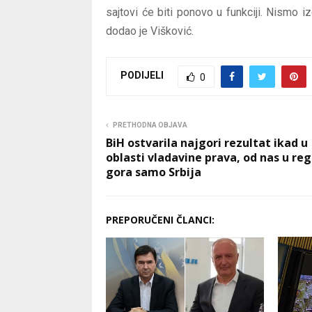
sajtovi će biti ponovo u funkciji. Nismo i
dodao je Višković.
PODIJELI
0
PRETHODNA OBJAVA
BiH ostvarila najgori rezultat ikad u
oblasti vladavine prava, od nas u re
gora samo Srbija
PREPORUČENI ČLANCI: