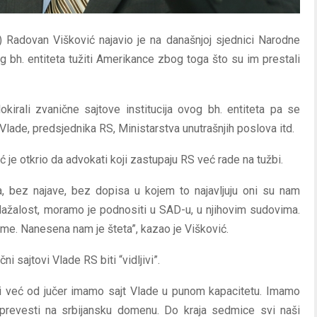
 Radovan Višković najavio je na današnjoj sjednici Narodne
g bh. entiteta tužiti Amerikance zbog toga što su im prestali
kirali zvanične sajtove institucija ovog bh. entiteta pa se
 Vlade, predsjednika RS, Ministarstva unutrašnjih poslova itd.
ć je otkrio da advokati koji zastupaju RS već rade na tužbi.
a, bez najave, bez dopisa u kojem to najavljuju oni su nam
 Nažalost, moramo je podnositi u SAD-u, u njihovim sudovima.
ome. Nanesena nam je šteta”, kazao je Višković.
i sajtovi Vlade RS biti “vidljivi”.
 mi već od jučer imamo sajt Vlade u punom kapacitetu. Imamo
prevesti na srbijansku domenu. Do kraja sedmice svi naši