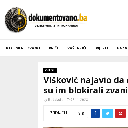
DOKUMENTOVANO
PRIČE
VAŠE PRIČE
VIJESTI
BAZA
VIJESTI
Višković najavio da 
su im blokirali zvan
by
Redakcija
02.11.2023
PODIJELI
0