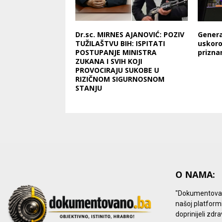
Dr.sc. MIRNES AJANOVIĆ: POZIV
Genera
TUŽILAŠTVU BIH: ISPITATI
uskor
POSTUPANJE MINISTRA
prizna
ZUKANA I SVIH KOJI
PROVOCIRAJU SUKOBE U
RIZIČNOM SIGURNOSNOM
STANJU
O NAMA:
"Dokumentovano.b
našoj platform
doprinijeli zdr