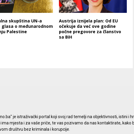
lna skupština UN-a
Austrija iznijela plan: Od EU
o glasa o međunarodnom
očekuje da već ove godine
nju Palestine
počne pregovore za članstvo
sa BiH
a" je istraživački portal koji svoj rad temelji na objektivnosti, istini i h
i ima mjesta i za vaše priče, te vas pozivamo da nas kontaktirate, kako
avom društvu bez kriminala i korupcije.