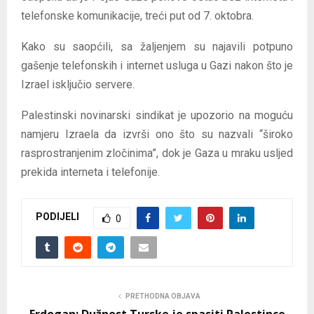
telefonske komunikacije, treći put od 7. oktobra.
Kako su saopćili, sa žaljenjem su najavili potpuno
gašenje telefonskih i internet usluga u Gazi nakon što je
Izrael isključio servere.
Palestinski novinarski sindikat je upozorio na moguću
namjeru Izraela da izvrši ono što su nazvali “široko
rasprostranjenim zločinima”, dok je Gaza u mraku usljed
prekida interneta i telefonije.
PODIJELI
0
PRETHODNA OBJAVA
Erdogan: Dužnost Turske je spasiti Palestince