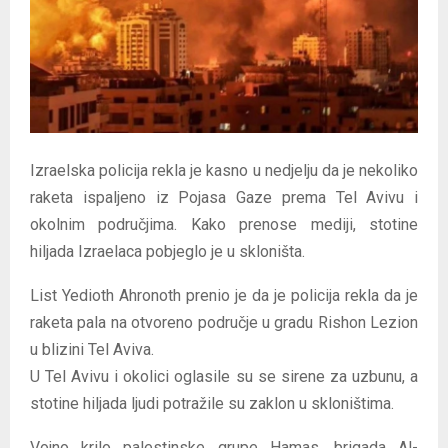
E
N
U
Izraelska policija rekla je kasno u nedjelju da je nekoliko
raketa ispaljeno iz Pojasa Gaze prema Tel Avivu i
okolnim područjima. Kako prenose mediji, stotine
hiljada Izraelaca pobjeglo je u skloništa.
List Yedioth Ahronoth prenio je da je policija rekla da je
raketa pala na otvoreno područje u gradu Rishon Lezion
u blizini Tel Aviva.
U Tel Avivu i okolici oglasile su se sirene za uzbunu, a
stotine hiljada ljudi potražile su zaklon u skloništima.
Vojno krilo palestinske grupe Hamas, brigada Al-