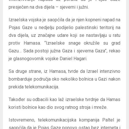
presječen na dva dijela – sjeverni i južni.
Izraelska vojska je saopćila da je njen kopneni napad na
Pojas Gaze u nedjelju podijelio palestinski teritorij na
dva dijela, uz značajne udare koji se nastavljaju u ratu
protiv Hamasa. “Izraelske snage okružile su grad
Gazu… Sada postoji južna Gaza i sjeverna Gaza”, rekao
je glasnogovornik vojske Daniel Hagari.
Sa druge strane, iz Hamasa, tvrde da Izrael intenzivno
bombarduje područja oko nekoliko bolnica u Gazi nakon
prekida telekomunikacija.
Također su odbacili kao laž izraelske tvrdnje da Hamas
koristi bolnice kao dio svog ratnog stroja i mreže.
Istovremeno, telekomunikacijska kompanija Paltel je
saopćila da je Pojas Gaze ponovo ostao bez interneta i