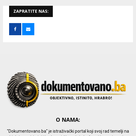
r
c
ZAPRATITE NAS:
E
h
f
A
o
r
R
:
C
H
O NAMA:
"Dokumentovano.ba" je istraživački portal koji svoj rad temelji na