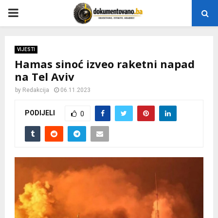
P
R
VIJESTI
Hamas sinoć izveo raketni napad
I
na Tel Aviv
M
by
Redakcija
06.11.2023
PODIJELI
0
A
R
Y
M