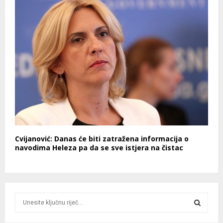
Cvijanović: Danas će biti zatražena informacija o
navodima Heleza pa da se sve istjera na čistac
S
e
a
S