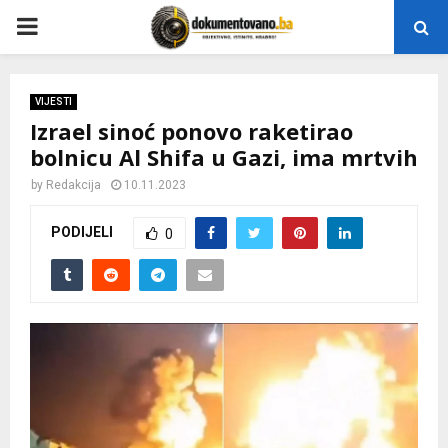
P
R
VIJESTI
Izrael sinoć ponovo raketirao
I
bolnicu Al Shifa u Gazi, ima mrtvih
M
by
Redakcija
10.11.2023
PODIJELI
0
A
R
Y
M