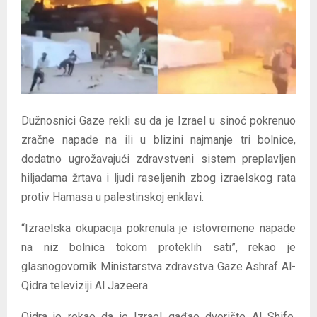
E
N
U
Dužnosnici Gaze rekli su da je Izrael u sinoć pokrenuo
zračne napade na ili u blizini najmanje tri bolnice,
dodatno ugrožavajući zdravstveni sistem preplavljen
hiljadama žrtava i ljudi raseljenih zbog izraelskog rata
protiv Hamasa u palestinskoj enklavi.
“Izraelska okupacija pokrenula je istovremene napade
na niz bolnica tokom proteklih sati”, rekao je
glasnogovornik Ministarstva zdravstva Gaze Ashraf Al-
Qidra televiziji Al Jazeera.
Qidra je rekao da je Izrael gađao dvorište Al Shife,