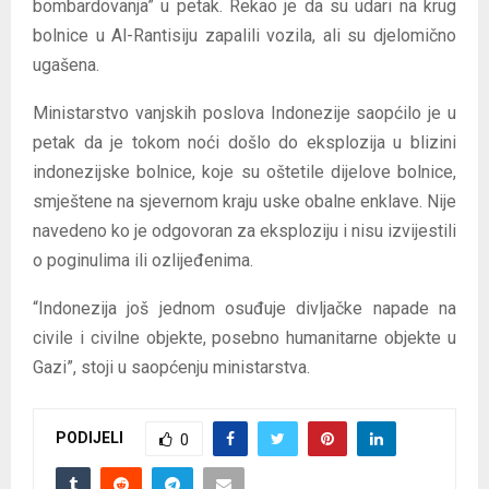
bombardovanja” u petak. Rekao je da su udari na krug
bolnice u Al-Rantisiju zapalili vozila, ali su djelomično
ugašena.
Ministarstvo vanjskih poslova Indonezije saopćilo je u
petak da je tokom noći došlo do eksplozija u blizini
indonezijske bolnice, koje su oštetile dijelove bolnice,
smještene na sjevernom kraju uske obalne enklave. Nije
navedeno ko je odgovoran za eksploziju i nisu izvijestili
o poginulima ili ozlijeđenima.
“Indonezija još jednom osuđuje divljačke napade na
civile i civilne objekte, posebno humanitarne objekte u
Gazi”, stoji u saopćenju ministarstva.​
PODIJELI
0