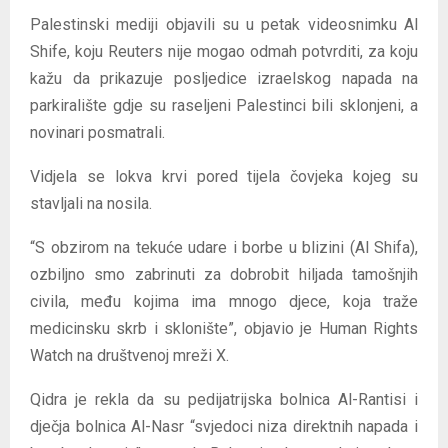
Palestinski mediji objavili su u petak videosnimku Al
Shife, koju Reuters nije mogao odmah potvrditi, za koju
kažu da prikazuje posljedice izraelskog napada na
parkiralište gdje su raseljeni Palestinci bili sklonjeni, a
novinari posmatrali.
Vidjela se lokva krvi pored tijela čovjeka kojeg su
stavljali na nosila.
“S obzirom na tekuće udare i borbe u blizini (Al Shifa),
ozbiljno smo zabrinuti za dobrobit hiljada tamošnjih
civila, među kojima ima mnogo djece, koja traže
medicinsku skrb i sklonište”, objavio je Human Rights
Watch na društvenoj mreži X.
Qidra je rekla da su pedijatrijska bolnica Al-Rantisi i
dječja bolnica Al-Nasr “svjedoci niza direktnih napada i