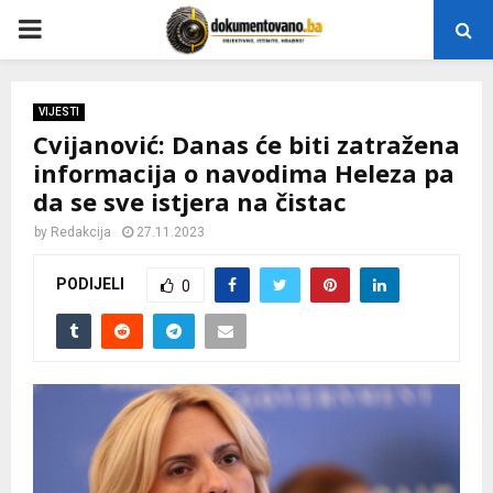
P
R
VIJESTI
Cvijanović: Danas će biti zatražena
I
informacija o navodima Heleza pa
da se sve istjera na čistac
M
by
Redakcija
27.11.2023
A
PODIJELI
0
R
Y
M