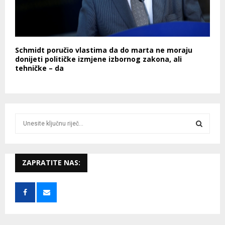
Schmidt poručio vlastima da do marta ne moraju
donijeti političke izmjene izbornog zakona, ali
tehničke – da
S
e
a
S
r
c
ZAPRATITE NAS:
E
h
f
A
o
r
R
:
C