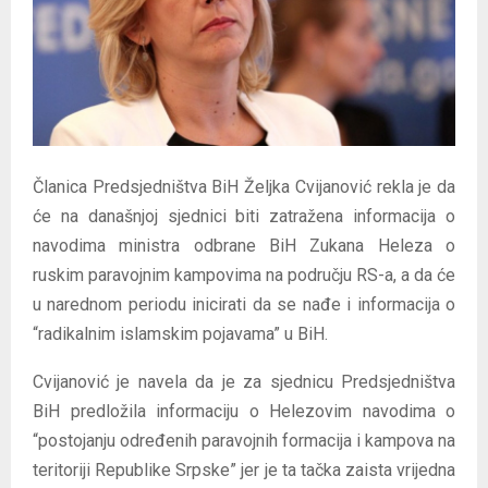
E
N
U
Članica Predsjedništva BiH Željka Cvijanović rekla je da
će na današnjoj sjednici biti zatražena informacija o
navodima ministra odbrane BiH Zukana Heleza o
ruskim paravojnim kampovima na području RS-a, a da će
u narednom periodu inicirati da se nađe i informacija o
“radikalnim islamskim pojavama” u BiH.
Cvijanović je navela da je za sjednicu Predsjedništva
BiH predložila informaciju o Helezovim navodima o
“postojanju određenih paravojnih formacija i kampova na
teritoriji Republike Srpske” jer je ta tačka zaista vrijedna