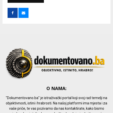
h
f
A
o
r
R
:
C
H
O NAMA:
"Dokumentovano.ba" je istraživački portal koji svoj rad temelji na
objektivnosti, istini i hrabrosti. Na našoj platformi ima mjesta i za
vaše priče, te vas pozivamo da nas kontaktirate, kako bismo