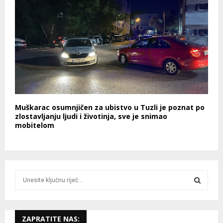
Muškarac osumnjičen za ubistvo u Tuzli je poznat po
zlostavljanju ljudi i životinja, sve je snimao
mobitelom
S
e
a
S
r
c
ZAPRATITE NAS:
E