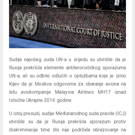
E
N
U
Sudije najvišeg suda UN-a u srijedu su utvrdile da je
Rusija prekršila elemente antiterorističkog sporazuma
UN-a, ali su odbile odlučiti o optužbama koje je iznio
Kijev da je Moskva odgovorna za obaranje aviona na
letu aviokompanije Malaysia Airlines MH17 iznad
Istočne Ukrajine 2014. godine.
U istoj presudi, sudije Međunarodnog suda pravde (ICJ)
utvrdile su da je Rusija prekršila sporazum protiv
diskriminacije time što nije podržala obrazovanje na