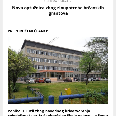
SLJEDEĆA OBJAVA
Nova optužnica zbog zloupotrebe brčanskih
grantova
PREPORUČENI ČLANCI:
Panika u Tuzli zbog navodnog krivotvorenja
svjedočanstava, iz Saobraćajne škole pojasnili o čemu