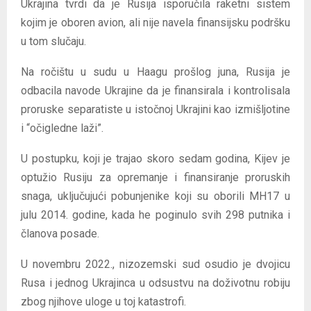
Ukrajina tvrdi da je Rusija isporučila raketni sistem
kojim je oboren avion, ali nije navela finansijsku podršku
u tom slučaju.
Na ročištu u sudu u Haagu prošlog juna, Rusija je
odbacila navode Ukrajine da je finansirala i kontrolisala
proruske separatiste u istočnoj Ukrajini kao izmišljotine
i “očigledne laži”.
U postupku, koji je trajao skoro sedam godina, Kijev je
optužio Rusiju za opremanje i finansiranje proruskih
snaga, uključujući pobunjenike koji su oborili MH17 u
julu 2014. godine, kada he poginulo svih 298 putnika i
članova posade.
U novembru 2022., nizozemski sud osudio je dvojicu
Rusa i jednog Ukrajinca u odsustvu na doživotnu robiju
zbog njihove uloge u toj katastrofi.