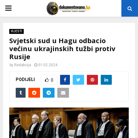
P
R
VIJESTI
Svjetski sud u Hagu odbacio
I
većinu ukrajinskih tužbi protiv
Rusije
M
by
Redakcija
01.02.2024
A
PODIJELI
0
R
Y
M