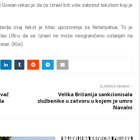
owan rekao je da će Izrael biti više zabrinut tekstom koji je
vlja ovaj tekst je hitac upozorenja za Netanyahua. To je
slao UN-u da se Izrael ne može neograničeno oslanjati na
wan. (Klix)
SLJEDEĆA OBJAVA
ivač
Velika Britanija sankcionisala
da
službenike u zatvoru u kojem je umro
Navalni