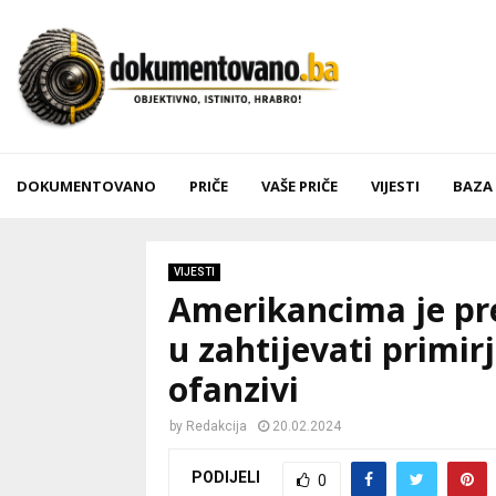
DOKUMENTOVANO
PRIČE
VAŠE PRIČE
VIJESTI
BAZA
VIJESTI
Amerikancima je pre
u zahtijevati primi
ofanzivi
by
Redakcija
20.02.2024
PODIJELI
0