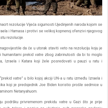
acrt rezolucije Vijeća sigurnosti Ujedinjenih naroda kojom se
raela i Hamasa i protivi se velikoj kopnenoj ofenzivi njegovog
stu rezolucije.
agovijestile da će u utorak staviti veto na rezoluciju koju je
ni humanitarni prekid vatre zbog zabrinutosti da bi to moglo
, Izraela i Katara koji žele posredovati u pauzi u ratu i
prekid vatre” u bilo kojoj akciji UN-a u ratu između Izraela i
zika koji je predsjednik Joe Biden koristio prošle sedmice u
njaminom Netanyahuom.
oju podršku privremenom prekidu vatre u Gazi što je prije