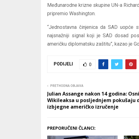
Međunarodne krizne skupine UN-a Richard G
pripremio Washington.
“Jednostavna činjenica da SAD uopće sta
najsnažniji signal koji je SAD dosad po
američku diplomatsku zaštitu”, kazao je Go
PODIJELI
0
PRETHODNA OBJAVA
Julian Assange nakon 14 godina: Osn
Wikileaksa u posljednjem pokušaju 
izbjegne američko izručenje
PREPORUČENI ČLANCI: