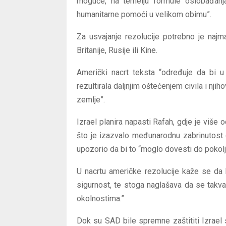
moguće, na temelju formule oslobađanja
humanitarne pomoći u velikom obimu”.
Za usvajanje rezolucije potrebno je naj
Britanije, Rusije ili Kine.
Američki nacrt teksta “određuje da bi 
rezultirala daljnjim oštećenjem civila i nji
zemlje”.
Izrael planira napasti Rafah, gdje je više 
što je izazvalo međunarodnu zabrinutost 
upozorio da bi to “moglo dovesti do pokolj
U nacrtu američke rezolucije kaže se da b
sigurnost, te stoga naglašava da se takva
okolnostima.”
Dok su SAD bile spremne zaštititi Izrael st