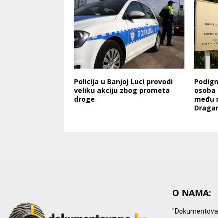
Policija u Banjoj Luci provodi
Podign
veliku akciju zbog prometa
osoba 
droge
među n
Draga
O NAMA:
"Dokumentovano.b