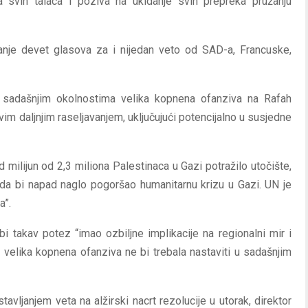
 svih talaca i poziva na ukidanje svih prepreka pružanju
manje devet glasova za i nijedan veto od SAD-a, Francuske,
u sadašnjim okolnostima velika kopnena ofanziva na Rafah
hovim daljnjim raseljavanjem, uključujući potencijalno u susjedne
od milijun od 2,3 miliona Palestinaca u Gazi potražilo utočište,
da bi napad naglo pogoršao humanitarnu krizu u Gazi. UN je
a”.
i takav potez “imao ozbiljne implikacije na regionalni mir i
 velika kopnena ofanziva ne bi trebala nastaviti u sadašnjim
avljanjem veta na alžirski nacrt rezolucije u utorak, direktor