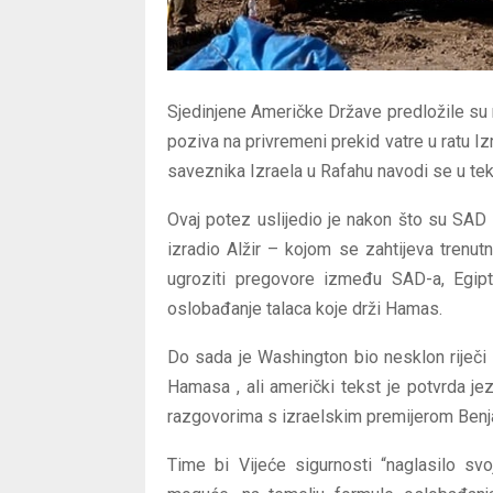
Sjedinjene Američke Države predložile su n
poziva na privremeni prekid vatre u ratu Iz
saveznika Izraela u Rafahu navodi se u tek
Ovaj potez uslijedio je nakon što su SAD n
izradio Alžir – kojom se zahtijeva trenut
ugroziti pregovore između SAD-a, Egipta
oslobađanje talaca koje drži Hamas.
Do sada je Washington bio nesklon riječi “
Hamasa , ali američki tekst je potvrda je
razgovorima s izraelskim premijerom Be
Time bi Vijeće sigurnosti “naglasilo sv