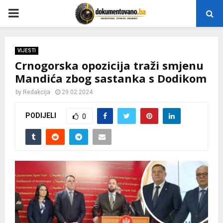
P
R
VIJESTI
Crnogorska opozicija traži smjenu
I
Mandića zbog sastanka s Dodikom
M
by
Redakcija
29.02.2024
PODIJELI
0
A
R
Y
M