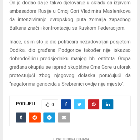
On je dodao da je takvo djelovanje u skladu sa izjavom
ambasadora Rusije u Crnoj Gori Vladimira Maslenikova
da intenziviranje evropskog puta zemalja zapadnog
Balkana znači i konfrontaciju sa Ruskom Federacijom.
Inače, osim što je dio političara nezadovoljan posjetom
Dodika, dio građana Podgorice također nije iskazao
dobrodošlicu predsjedniku manjeg bh. entiteta. Grupa
građana okupila se ispred skupštine Crne Gore u utorak
protestujući zbog njegovog dolaska poručujući da
“negatorima genocida u Srebrenici ovdje nije mjesto”.
PODIJELI
0
PRETHODNA OBJAVA