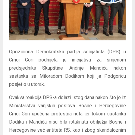
E
N
U
Opoziciona Demokratska partija socijalista (DPS) u
Crnoj Gori podnijela je inicijativu za smjenom
predsjednika Skupštine Andrije Mandića nakon
sastanka sa Miloradom Dodikom koji je Podgoricu
posjetio u utorak.
Ovakva reakcija DPS-a dolazi istog dana nakon što je iz
Ministarstva vanjskih poslova Bosne i Hercegovine
Crnoj Gori upućena protestna nota jer tokom sastanka
Dodika i Mandića nisu bila istaknuta obilježja Bosne i
Hercegovine već entiteta RS, kao i zbog skandaloznim