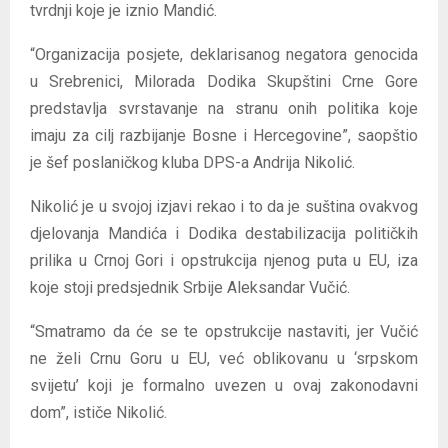
tvrdnji koje je iznio Mandić.
“Organizacija posjete, deklarisanog negatora genocida
u Srebrenici, Milorada Dodika Skupštini Crne Gore
predstavlja svrstavanje na stranu onih politika koje
imaju za cilj razbijanje Bosne i Hercegovine”, saopštio
je šef poslaničkog kluba DPS-a Andrija Nikolić.
Nikolić je u svojoj izjavi rekao i to da je suština ovakvog
djelovanja Mandića i Dodika destabilizacija političkih
prilika u Crnoj Gori i opstrukcija njenog puta u EU, iza
koje stoji predsjednik Srbije Aleksandar Vučić.
“Smatramo da će se te opstrukcije nastaviti, jer Vučić
ne želi Crnu Goru u EU, već oblikovanu u ‘srpskom
svijetu’ koji je formalno uvezen u ovaj zakonodavni
dom”, ističe Nikolić.