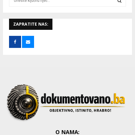
e
a
S
r
c
ZAPRATITE NAS:
E
h
f
A
o
r
R
:
C
H
O NAMA: