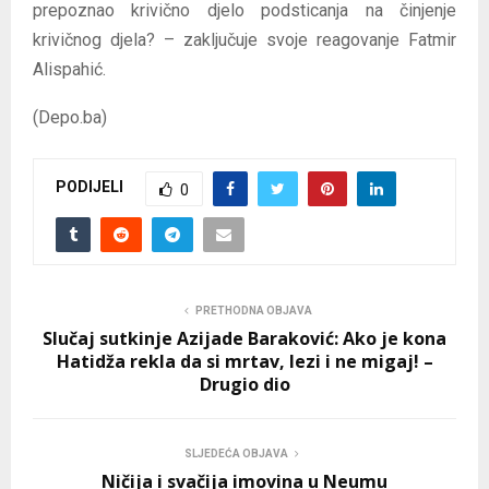
prepoznao krivično djelo podsticanja na činjenje
krivičnog djela? – zaključuje svoje reagovanje Fatmir
Alispahić.
(Depo.ba)
PODIJELI
0
PRETHODNA OBJAVA
Slučaj sutkinje Azijade Baraković: Ako je kona
Hatidža rekla da si mrtav, lezi i ne migaj! –
Drugio dio
SLJEDEĆA OBJAVA
Ničija i svačija imovina u Neumu