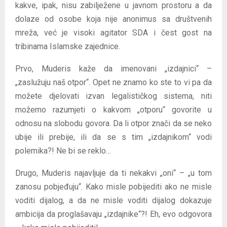
kakve, ipak, nisu zabilježene u javnom prostoru a da
dolaze od osobe koja nije anonimus sa društvenih
mreža, već je visoki agitator SDA i čest gost na
tribinama Islamske zajednice.
Prvo, Muderis kaže da imenovani „izdajnici“ –
„zaslužuju naš otpor“. Opet ne znamo ko ste to vi pa da
možete djelovati izvan legalističkog sistema, niti
možemo razumjeti o kakvom „otporu“ govorite u
odnosu na slobodu govora. Da li otpor znači da se neko
ubije ili prebije, ili da se s tim „izdajnikom“ vodi
polemika?! Ne bi se reklo…
Drugo, Muderis najavljuje da ti nekakvi „oni“ – „u tom
zanosu pobjeđuju“. Kako misle pobijediti ako ne misle
voditi dijalog, a da ne misle voditi dijalog dokazuje
ambicija da proglašavaju „izdajnike“?! Eh, evo odgovora