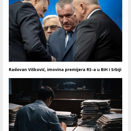
Radovan Višković, imovina premijera RS-a u BiH i Srbiji