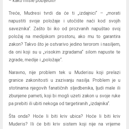
– kako misle pobijediti!
Treće, Mudresi tvrdi da će ti „izdajnici“ – „morati
napustiti svoje položaje i utočište naći kod svojih
saveznika“. Zašto bi iko od prozvanih napuštao svoj
položaj na medijskom prostoru, ako mu to garantira
zakon? Takvo što je ostvarivo jedino terorom i nasiljem,
da oni koji su u „visokim zgradama“ silom napuste te
zgrade, medije i „položaje“.
Naravno, nije problem tek u Muderisu koji prelazi
granice zakonitosti u zazivanju nasilja. Problem je u
stotinama njegovih fanatičnih sljedbenika, ljudi male ili
zbunjene pameti, koji bi mogli uzeti zakon u svoje ruke
pa prebiti ili ubiti nekoga od targetiranih „izdajnika“.
Šta onda? Hoće li biti kriv ubica? Hoće li biti kriv
Muderis? Ili će biti kriv sistem koji nije na vrijeme