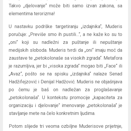
Takvo „djelovanje“ može biti samo izvan zakona, sa
elementima terorizma!
U nastavku podrške targetiranju „izdajnika“, Muderis
poručuje: „Previše smo ih pustili…“, a ne kaže ko su to
„oni“ koji su nadležni za puštanje ili nepuštanje
medijskih sloboda. Muderis tvrdi da „oni“ imaju moć da
zaustave te „petokolonaše sa visokih zgrada“. Metafora
je razumljiva, jer bi „visoka zgrada“ mogao biti „Face“ ili
„Avaz“, pošto se na spisku „izdajnika“ nalaze Senad
Hadžifejzović i Denijal Hadžović. Muderis ne objašnjava
po čemu je baš on nadležan za proglašavanje
„petokolonaša“. U kontekstu promocije „kapaciteta za
organizaciju i djelovanje“ imenovanje „petokolonaša“ je
stavljanje mete na čelo konkretnim ljudima.
Potom slijede tri veoma ozbiljne Muderisove prijetnje,