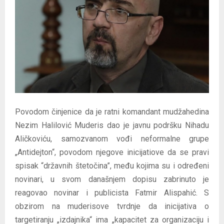
E
N
U
Povodom činjenice da je ratni komandant mudžahedina
Nezim Halilović Muderis dao je javnu podršku Nihadu
Aličkoviću, samozvanom vođi neformalne grupe
„Antidejton“, povodom njegove inicijatiove da se pravi
spisak “državnih štetočina”, među kojima su i određeni
novinari, u svom današnjem dopisu zabrinuto je
reagovao novinar i publicista Fatmir Alispahić. S
obzirom na muderisove tvrdnje da inicijativa o
targetiranju „izdajnika“ ima „kapacitet za organizaciju i