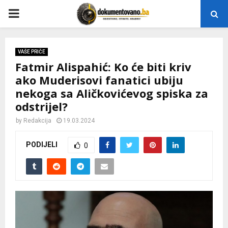
P
R
VAŠE PRIČE
Fatmir Alispahić: Ko će biti kriv
I
ako Muderisovi fanatici ubiju
nekoga sa Aličkovićevog spiska za
M
odstrijel?
A
by
Redakcija
19.03.2024
PODIJELI
0
R
Y
M