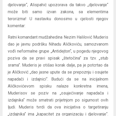
djelovanje“, Alispahić upozorava da takvo „djelovanje“
može biti samo izvan zakona, sa elementima
terorizma! U nastavku donosimo u cjelosti njegov
komentar:
Ratni komandant mudžahedina Nezim Halilović Muderis
dao je javnu podršku Nihadu Aličkoviću, samozvanom
vođi neformalne grupe „Antidejton“, u pogedu njegovog
poziva da se pravi spisak „štetočina“ za tzv. „stub
srama“. Muderis je otišao korak dalje, pa je potcrtao da
je Aličković „dao jasne upute da se prepoznju i osujete
napadači i izdajnici“. Budući da se na inicijalnom
Aličkovićevom spisku nalaze konkretna imena,
Muderisov se poziv na „osujećivanje napadača i
izdajnika“ može smatrati prijetnjom po sigurnost ovih
ljudi. Muderis tvrdi da ova inicijativa o targetiranju
„izdajnika“ ima „kapacitet za organizaciju i djelovanje“.