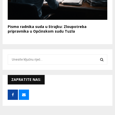
Pismo radnika suda u štrajku: Zloupotreba
pripravnika u Općinskom sudu Tuzla
S
e
a
S
r
c
ZAPRATITE NAS:
E
h
f
A
o
r
R
:
C