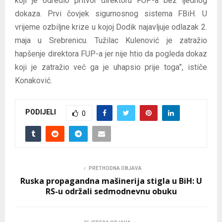
koji je odredio pritvor direktoru FUP-a bez ijednog
dokaza. Prvi čovjek sigurnosnog sistema FBiH. U
vrijeme ozbiljne krize u kojoj Dodik najavljuje odlazak 2.
maja u Srebrenicu. Tužilac Kulenović je zatražio
hapšenje direktora FUP-a jer nije htio da pogleda dokaz
koji je zatražio već ga je uhapsio prije toga”, ističe
Konaković.
PODIJELI
0
PRETHODNA OBJAVA
Ruska propagandna mašinerija stigla u BiH: U
RS-u održali sedmodnevnu obuku