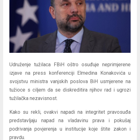
E
N
U
Udruženje tužilaca FBiH oštro osuđuje neprimjerene
izjave na press konferenciji Elmedina Konakovića u
svojstvu ministra vanjskih poslova BiH usmjerene na
tužioce s ciljem da se diskreditira njihov rad i ugrozi
tužilačka nezavisnost.
Kako su rekli, ovakvi napadi na integritet pravosuđa
predstavljaju napad na vladavinu prava i pokušaj
podrivanja povjerenja u institucije koje štite zakon i
pravdu.