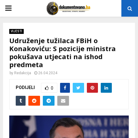
P
R
VIJESTI
Udruženje tužilaca FBiH o
I
Konakoviću: S pozicije ministra
pokušava utjecati na ishod
M
predmeta
A
by
Redakcija
26.04.2024
PODIJELI
0
R
Y
M