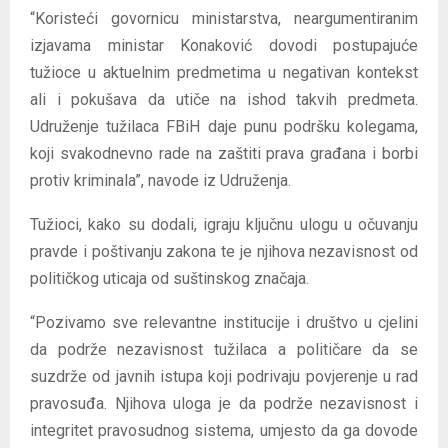
“Koristeći govornicu ministarstva, neargumentiranim
izjavama ministar Konaković dovodi postupajuće
tužioce u aktuelnim predmetima u negativan kontekst
ali i pokušava da utiče na ishod takvih predmeta.
Udruženje tužilaca FBiH daje punu podršku kolegama,
koji svakodnevno rade na zaštiti prava građana i borbi
protiv kriminala”, navode iz Udruženja.
Tužioci, kako su dodali, igraju ključnu ulogu u očuvanju
pravde i poštivanju zakona te je njihova nezavisnost od
političkog uticaja od suštinskog značaja.
“Pozivamo sve relevantne institucije i društvo u cjelini
da podrže nezavisnost tužilaca a političare da se
suzdrže od javnih istupa koji podrivaju povjerenje u rad
pravosuđa. Njihova uloga je da podrže nezavisnost i
integritet pravosudnog sistema, umjesto da ga dovode