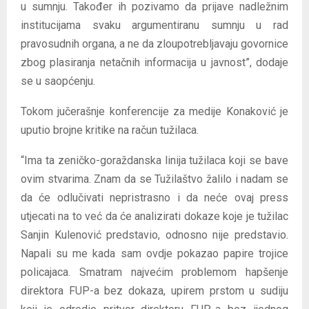
u sumnju. Također ih pozivamo da prijave nadležnim
institucijama svaku argumentiranu sumnju u rad
pravosudnih organa, a ne da zloupotrebljavaju govornice
zbog plasiranja netačnih informacija u javnost”, dodaje
se u saopćenju.
Tokom jučerašnje konferencije za medije Konaković je
uputio brojne kritike na račun tužilaca.
“Ima ta zeničko-goraždanska linija tužilaca koji se bave
ovim stvarima. Znam da se Tužilaštvo žalilo i nadam se
da će odlučivati nepristrasno i da neće ovaj press
utjecati na to već da će analizirati dokaze koje je tužilac
Sanjin Kulenović predstavio, odnosno nije predstavio.
Napali su me kada sam ovdje pokazao papire trojice
policajaca. Smatram najvećim problemom hapšenje
direktora FUP-a bez dokaza, upirem prstom u sudiju