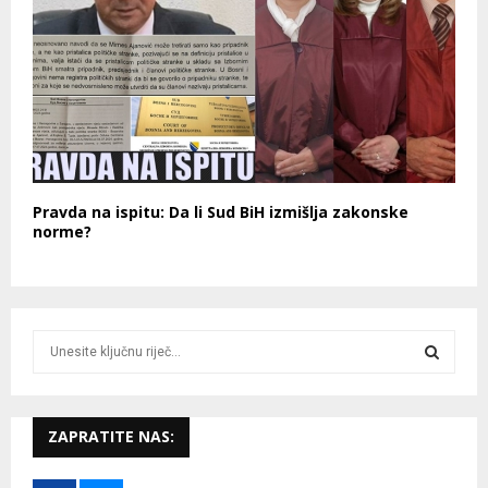
Pravda na ispitu: Da li Sud BiH izmišlja zakonske
norme?
S
e
a
S
r
c
ZAPRATITE NAS:
E
h
f
A