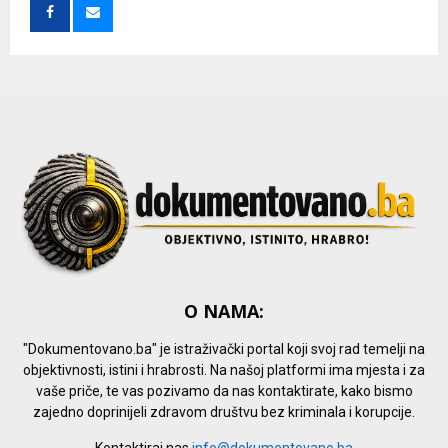
o
r
R
:
C
H
O NAMA:
"Dokumentovano.ba" je istraživački portal koji svoj rad temelji na
objektivnosti, istini i hrabrosti. Na našoj platformi ima mjesta i za
vaše priče, te vas pozivamo da nas kontaktirate, kako bismo
zajedno doprinijeli zdravom društvu bez kriminala i korupcije.
Kontaktiraj nas
info@dokumentovano.ba