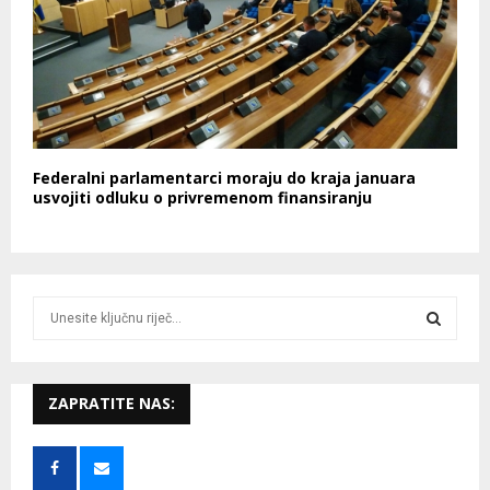
Federalni parlamentarci moraju do kraja januara
usvojiti odluku o privremenom finansiranju
S
e
a
S
r
c
ZAPRATITE NAS:
E
h
f
A
o