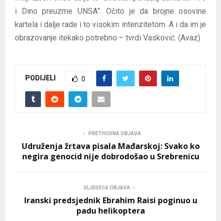
i Dino preuzme UNSA”. Očito je da brojne osovine
kartela i dalje rade i to visokim intenzitetom. A i da im je
obrazovanje itekako potrebno – tvrdi Vasković. (Avaz)
PODIJELI
0
PRETHODNA OBJAVA
Udruženja žrtava pisala Mađarskoj: Svako ko
negira genocid nije dobrodošao u Srebrenicu
SLJEDEĆA OBJAVA
Iranski predsjednik Ebrahim Raisi poginuo u
padu helikoptera