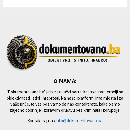
r
R
:
C
H
O NAMA:
"Dokumentovano.ba" je istraživački portal koji svoj rad temelji na
objektivnosti, istini i hrabrosti. Na našoj platformi ima mjesta i za
vaše priče, te vas pozivamo da nas kontaktirate, kako bismo
zajedno doprinijeli zdravom društvu bez kriminala i korupcije.
Kontaktiraj nas
info@dokumentovano.ba