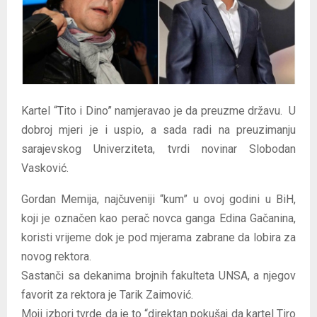
E
N
U
Kartel “Tito i Dino” namjeravao je da preuzme državu. U
dobroj mjeri je i uspio, a sada radi na preuzimanju
sarajevskog Univerziteta, tvrdi novinar Slobodan
Vasković.
Gordan Memija, najčuveniji “kum” u ovoj godini u BiH,
koji je označen kao perač novca ganga Edina Gačanina,
koristi vrijeme dok je pod mjerama zabrane da lobira za
novog rektora.
Sastanči sa dekanima brojnih fakulteta UNSA, a njegov
favorit za rektora je Tarik Zaimović.
Moji izbori tvrde da je to “direktan pokušaj da kartel Tiro