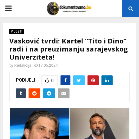
P
R
VIJESTI
Vasković tvrdi: Kartel “Tito i Dino”
I
radi i na preuzimanju sarajevskog
Univerziteta!
M
by
Redakcija
17.05.2024
A
PODIJELI
0
R
Y
M