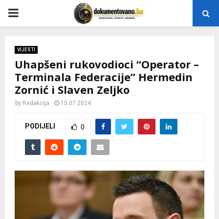
P
R
VIJESTI
Uhapšeni rukovodioci “Operator –
I
Terminala Federacije” Hermedin
Zornić i Slaven Zeljko
M
by
Redakcija
15.07.2024
A
PODIJELI
0
R
Y
M