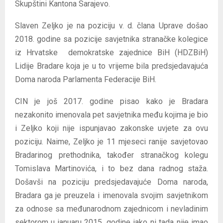
Skupštini Kantona Sarajevo.
Slaven Zeljko je na poziciju v. d. člana Uprave došao
2018. godine sa pozicije savjetnika stranačke kolegice
iz Hrvatske demokratske zajednice BiH (HDZBiH)
Lidije Bradare koja je u to vrijeme bila predsjedavajuća
Doma naroda Parlamenta Federacije BiH.
CIN je još 2017. godine pisao kako je Bradara
nezakonito imenovala pet savjetnika među kojima je bio
i Zeljko koji nije ispunjavao zakonske uvjete za ovu
poziciju. Naime, Zeljko je 11 mjeseci ranije savjetovao
Bradarinog prethodnika, također stranačkog kolegu
Tomislava Martinovića, i to bez dana radnog staža.
Došavši na poziciju predsjedavajuće Doma naroda,
Bradara ga je preuzela i imenovala svojim savjetnikom
za odnose sa međunarodnom zajednicom i nevladinim
sektorom u januaru 2015. godine iako ni tada nije imao