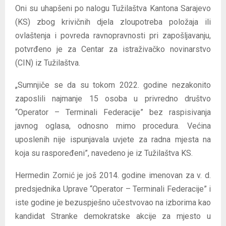
Oni su uhapšeni po nalogu Tužilaštva Kantona Sarajevo
(KS) zbog krivičnih djela zloupotreba položaja ili
ovlaštenja i povreda ravnopravnosti pri zapošljavanju,
potvrđeno je za Centar za istraživačko novinarstvo
(CIN) iz Tužilaštva.
„Sumnjiče se da su tokom 2022. godine nezakonito
zaposlili najmanje 15 osoba u privredno društvo
“Operator – Terminali Federacije” bez raspisivanja
javnog oglasa, odnosno mimo procedura. Većina
uposlenih nije ispunjavala uvjete za radna mjesta na
koja su raspoređeni”, navedeno je iz Tužilaštva KS.
Hermedin Zornić je još 2014. godine imenovan za v. d.
predsjednika Uprave “Operator – Terminali Federacije” i
iste godine je bezuspješno učestvovao na izborima kao
kandidat Stranke demokratske akcije za mjesto u