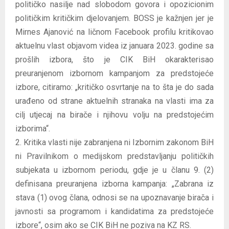
političko nasilje nad slobodom govora i opozicionim
političkim kritičkim djelovanjem. BOSS je kažnjen jer je
Mirnes Ajanović na ličnom Facebook profilu kritikovao
aktuelnu vlast objavom videa iz januara 2023. godine sa
prošlih izbora, što je CIK BiH okarakterisao
preuranjenom izbornom kampanjom za predstojeće
izbore, citiramo: „kritičko osvrtanje na to šta je do sada
urađeno od strane aktuelnih stranaka na vlasti ima za
cilj utjecaj na birače i njihovu volju na predstojećim
izborima“.
2. Kritika vlasti nije zabranjena ni Izbornim zakonom BiH
ni Pravilnikom o medijskom predstavljanju političkih
subjekata u izbornom periodu, gdje je u članu 9. (2)
definisana preuranjena izborna kampanja: „Zabrana iz
stava (1) ovog člana, odnosi se na upoznavanje birača i
javnosti sa programom i kandidatima za predstojeće
izbore“, osim ako se CIK BiH ne poziva na KZ RS.