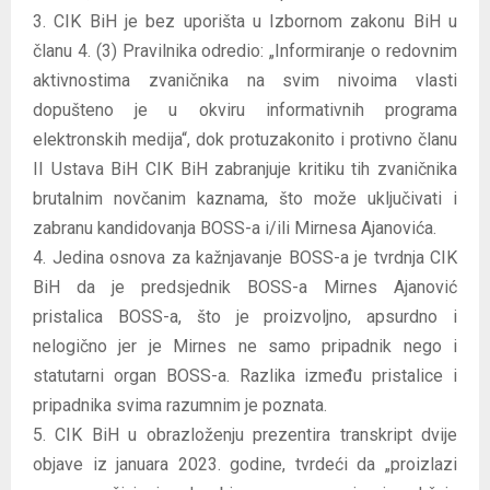
3. CIK BiH je bez uporišta u Izbornom zakonu BiH u
članu 4. (3) Pravilnika odredio: „Informiranje o redovnim
aktivnostima zvaničnika na svim nivoima vlasti
dopušteno je u okviru informativnih programa
elektronskih medija“, dok protuzakonito i protivno članu
II Ustava BiH CIK BiH zabranjuje kritiku tih zvaničnika
brutalnim novčanim kaznama, što može uključivati i
zabranu kandidovanja BOSS-a i/ili Mirnesa Ajanovića.
4. Jedina osnova za kažnjavanje BOSS-a je tvrdnja CIK
BiH da je predsjednik BOSS-a Mirnes Ajanović
pristalica BOSS-a, što je proizvoljno, apsurdno i
nelogično jer je Mirnes ne samo pripadnik nego i
statutarni organ BOSS-a. Razlika između pristalice i
pripadnika svima razumnim je poznata.
5. CIK BiH u obrazloženju prezentira transkript dvije
objave iz januara 2023. godine, tvrdeći da „proizlazi