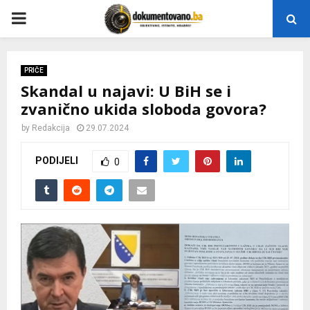
P
R
PRIČE
Skandal u najavi: U BiH se i
I
zvanično ukida sloboda govora?
M
by
Redakcija
29.07.2024
PODIJELI
0
A
R
Y
M