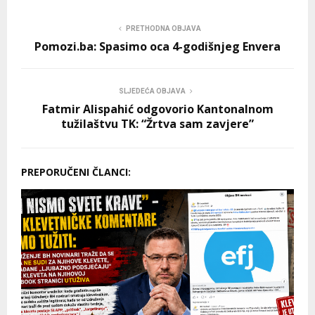
PRETHODNA OBJAVA
Pomozi.ba: Spasimo oca 4-godišnjeg Envera
SLJEDEĆA OBJAVA
Fatmir Alispahić odgovorio Kantonalnom
tužilaštvu TK: “Žrtva sam zavjere”
PREPORUČENI ČLANCI: