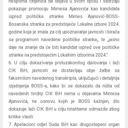
nesporna činjenica da objava u svom opisu i sadržaju
pokazuje promociju Mirnesa Ajanovića kao kandidata
ispred političke stranke Mirnes Ajanović-BOSS-
Bosanska stranka za predstojeće Lokalne izbore 2024.
godine koja je imala za cilj upoznavanje javnosti i birača
sa programom navedene političke stranke„ te „jasno
daje na znanje da će biti kandidat ispred ove političke
stranke na predstojećim Lokalnim izborima 2024.“.
6. U cilju dokazivanja protuzakonitog djelovanja i laži
CIK BiH, javnosti se dostavljaju obje žalbe sa
faksimilom navedenog transkripta, uključujući i detaljnija
izjašnjenja BOSS-a, kako bi se dokazalo da ništa od
navedenih tvrdnji CIK BiH nema u objavama Mirnesa
Ajanovića, na osnovu kojih je BOSS kažnjen, što
dokazuje laži CIK BiH u cilju totalitarne odmazde zbog
kritike vlasti.
7. Apelacioni odjel Suda BiH kao drugostepeni organ