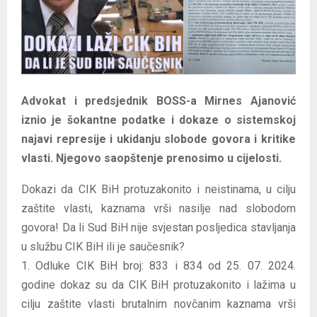
E
N
U
Advokat i predsjednik BOSS-a Mirnes Ajanović
iznio je šokantne podatke i dokaze o sistemskoj
najavi represije i ukidanju slobode govora i kritike
vlasti. Njegovo saopštenje prenosimo u cijelosti.
Dokazi da CIK BiH protuzakonito i neistinama, u cilju
zaštite vlasti, kaznama vrši nasilje nad slobodom
govora! Da li Sud BiH nije svjestan posljedica stavljanja
u službu CIK BiH ili je saučesnik?
1. Odluke CIK BiH broj: 833 i 834 od 25. 07. 2024.
godine dokaz su da CIK BiH protuzakonito i lažima u
cilju zaštite vlasti brutalnim novčanim kaznama vrši