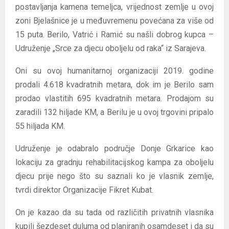
postavljanja kamena temeljca, vrijednost zemlje u ovoj
zoni Bjelašnice je u međuvremenu povećana za više od
15 puta. Berilo, Vatrić i Ramić su našli dobrog kupca –
Udruženje „Srce za djecu oboljelu od raka“ iz Sarajeva.
Oni su ovoj humanitarnoj organizaciji 2019. godine
prodali 4.618 kvadratnih metara, dok im je Berilo sam
prodao vlastitih 695 kvadratnih metara. Prodajom su
zaradili 132 hiljade KM, a Berilu je u ovoj trgovini pripalo
55 hiljada KM.
Udruženje je odabralo područje Donje Grkarice kao
lokaciju za gradnju rehabilitacijskog kampa za oboljelu
djecu prije nego što su saznali ko je vlasnik zemlje,
tvrdi direktor Organizacije Fikret Kubat.
On je kazao da su tada od različitih privatnih vlasnika
kupili šezdeset duluma od planiranih osamdeset i da su