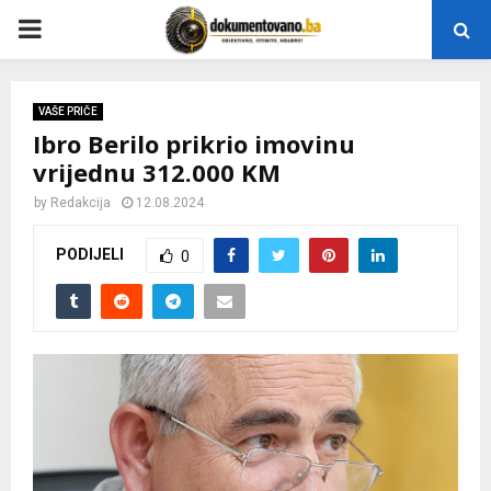
P
R
VAŠE PRIČE
Ibro Berilo prikrio imovinu
I
vrijednu 312.000 KM
M
by
Redakcija
12.08.2024
PODIJELI
0
A
R
Y
M