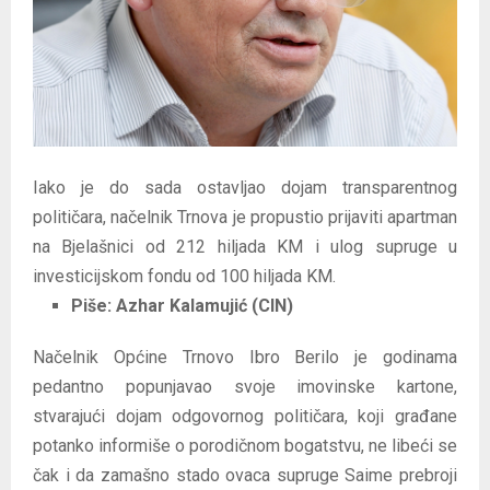
E
N
U
Iako je do sada ostavljao dojam transparentnog
političara, načelnik Trnova je propustio prijaviti apartman
na Bjelašnici od 212 hiljada KM i ulog supruge u
investicijskom fondu od 100 hiljada KM.
Piše:
Azhar Kalamujić (CIN)
Načelnik Općine Trnovo Ibro Berilo je godinama
pedantno popunjavao svoje imovinske kartone,
stvarajući dojam odgovornog političara, koji građane
potanko informiše o porodičnom bogatstvu, ne libeći se
čak i da zamašno stado ovaca supruge Saime prebroji