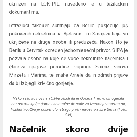
uknjižen na LOK-PIL, navedeno je u tužilačkim
dokumentima.
Istražioci također sumnjaju da Berilo posjeduje još
prikrivenih nekretnina na Bjelašnici i u Sarajevu koje su
uknjižene na druge osobe ili preduzeća. Nakon što je
Berilu u četvrtak određen jednomjesečni pritvor, SIPA je
pozvala osobe na koje se vode nekretnine načelnika i
članova njegove porodice: supruge Saime, sinova
Mirzeta i Merima, te snahe Arnele da ih odmah prijave
da bi izbjegli krivično gonjenje.
Nakon što su novinari CIN-a otkrili da je Općina Trnovo omogućila
bespravnu sječu šume i nelegalne dozvole za izgradnju apartmana,
Tužilaštvo KS-a je pokrenulo istragu protiv načelnika Ibre Berila (Foto:
CIN)
Načelnik skoro dvije