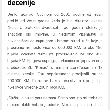
decenije
Berilo rukovodi Općinom od 2002. godine uz jedan
prekid od četiri godine kada je bio direktor lokalne
škole. U proteklih dvadeset i pet godina stekao je
značajan dio imovine. U njegovom vlasništvu ili
suvlasništvu sa suprugom i bratom su tri kuće koje je
procijenio na nešto više od 600.000 KM, te oko 180
hiljada kvadrata zemljišta procijenjenih na oko 450
hiljada KM. Njegova supruga je vlasnica poljoprivrednog
preduzeća SD “Klanac” s farmom izgrađenom na 12
duluma zemlje. Ovu nepokretnost procijenili su na
200.000 KM. Firma se bavi stočarstvom i posjeduje
464 ovce vrijedne 200 hiljada KM.
„Slušaj, ja nikad para nemam. Samo ono što mi treba da
moram platiti čobane, radnike. Ako ima para, ja odmah