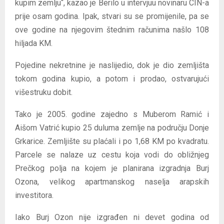
kupim zemlju“, kazao je Berilo u intervjuu novinaru CIN-a
prije osam godina. Ipak, stvari su se promijenile, pa se
ove godine na njegovim štednim računima našlo 108
hiljada KM.
Pojedine nekretnine je naslijedio, dok je dio zemljišta
tokom godina kupio, a potom i prodao, ostvarujući
višestruku dobit.
Tako je 2005. godine zajedno s Muberom Ramić i
Aišom Vatrić kupio 25 duluma zemlje na području Donje
Grkarice. Zemljište su plaćali i po 1,68 KM po kvadratu.
Parcele se nalaze uz cestu koja vodi do obližnjeg
Prečkog polja na kojem je planirana izgradnja Burj
Ozona, velikog apartmanskog naselja arapskih
investitora.
Iako Burj Ozon nije izgrađen ni devet godina od