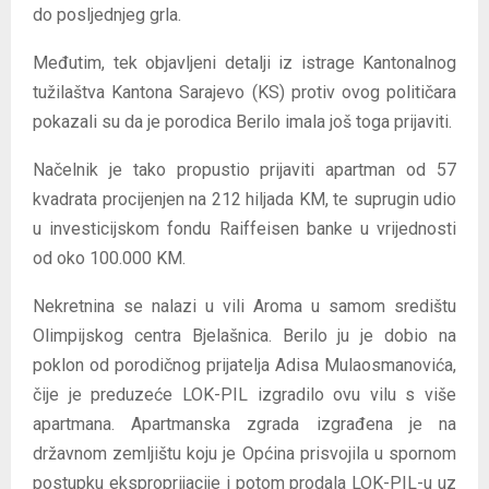
do posljednjeg grla.
Međutim, tek objavljeni detalji iz istrage Kantonalnog
tužilaštva Kantona Sarajevo (KS) protiv ovog političara
pokazali su da je porodica Berilo imala još toga prijaviti.
Načelnik je tako propustio prijaviti apartman od 57
kvadrata procijenjen na 212 hiljada KM, te suprugin udio
u investicijskom fondu Raiffeisen banke u vrijednosti
od oko 100.000 KM.
Nekretnina se nalazi u vili Aroma u samom središtu
Olimpijskog centra Bjelašnica. Berilo ju je dobio na
poklon od porodičnog prijatelja Adisa Mulaosmanovića,
čije je preduzeće LOK-PIL izgradilo ovu vilu s više
apartmana. Apartmanska zgrada izgrađena je na
državnom zemljištu koju je Općina prisvojila u spornom
postupku eksproprijacije i potom prodala LOK-PIL-u uz