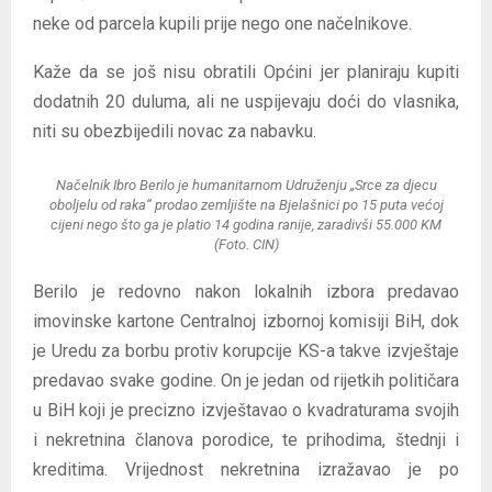
neke od parcela kupili prije nego one načelnikove.
Kaže da se još nisu obratili Općini jer planiraju kupiti
dodatnih 20 duluma, ali ne uspijevaju doći do vlasnika,
niti su obezbijedili novac za nabavku.
Načelnik Ibro Berilo je humanitarnom Udruženju „Srce za djecu
oboljelu od raka“ prodao zemljište na Bjelašnici po 15 puta većoj
cijeni nego što ga je platio 14 godina ranije, zaradivši 55.000 KM
(Foto. CIN)
Berilo je redovno nakon lokalnih izbora predavao
imovinske kartone Centralnoj izbornoj komisiji BiH, dok
je Uredu za borbu protiv korupcije KS-a takve izvještaje
predavao svake godine. On je jedan od rijetkih političara
u BiH koji je precizno izvještavao o kvadraturama svojih
i nekretnina članova porodice, te prihodima, štednji i
kreditima. Vrijednost nekretnina izražavao je po