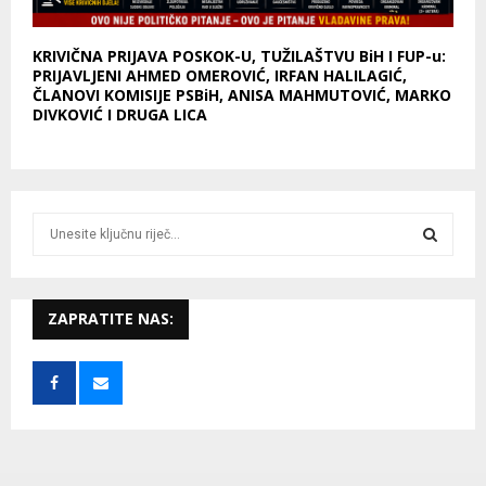
KRIVIČNA PRIJAVA POSKOK-U, TUŽILAŠTVU BiH I FUP-u:
PRIJAVLJENI AHMED OMEROVIĆ, IRFAN HALILAGIĆ,
ČLANOVI KOMISIJE PSBiH, ANISA MAHMUTOVIĆ, MARKO
DIVKOVIĆ I DRUGA LICA
S
e
a
S
r
c
ZAPRATITE NAS:
E
h
f
A
o
r
R
:
C