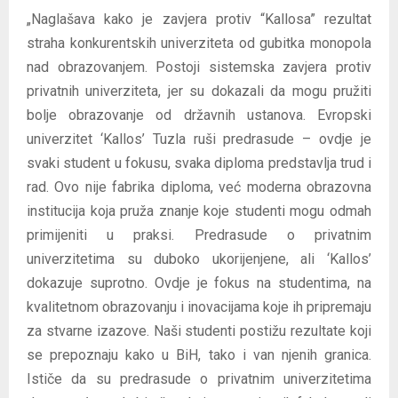
„Naglašava kako je zavjera protiv “Kallosa” rezultat
straha konkurentskih univerziteta od gubitka monopola
nad obrazovanjem. Postoji sistemska zavjera protiv
privatnih univerziteta, jer su dokazali da mogu pružiti
bolje obrazovanje od državnih ustanova. Evropski
univerzitet ‘Kallos’ Tuzla ruši predrasude – ovdje je
svaki student u fokusu, svaka diploma predstavlja trud i
rad. Ovo nije fabrika diploma, već moderna obrazovna
institucija koja pruža znanje koje studenti mogu odmah
primijeniti u praksi. Predrasude o privatnim
univerzitetima su duboko ukorijenjene, ali ‘Kallos’
dokazuje suprotno. Ovdje je fokus na studentima, na
kvalitetnom obrazovanju i inovacijama koje ih pripremaju
za stvarne izazove. Naši studenti postižu rezultate koji
se prepoznaju kako u BiH, tako i van njenih granica.
Ističe da su predrasude o privatnim univerzitetima