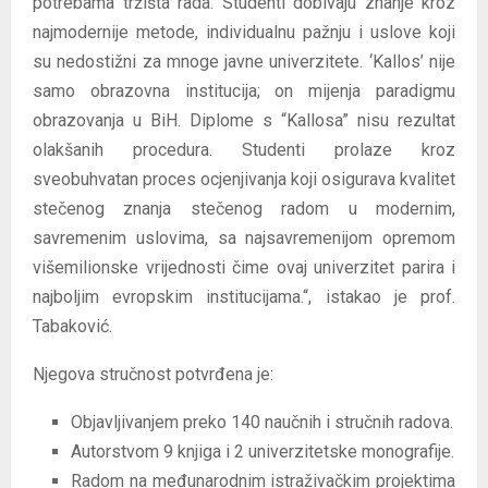
potrebama tržišta rada. Studenti dobivaju znanje kroz
najmodernije metode, individualnu pažnju i uslove koji
su nedostižni za mnoge javne univerzitete. ‘Kallos’ nije
samo obrazovna institucija; on mijenja paradigmu
obrazovanja u BiH. Diplome s “Kallosa” nisu rezultat
olakšanih procedura. Studenti prolaze kroz
sveobuhvatan proces ocjenjivanja koji osigurava kvalitet
stečenog znanja stečenog radom u modernim,
savremenim uslovima, sa najsavremenijom opremom
višemilionske vrijednosti čime ovaj univerzitet parira i
najboljim evropskim institucijama.“, istakao je prof.
Tabaković.
Njegova stručnost potvrđena je:
Objavljivanjem preko 140 naučnih i stručnih radova.
Autorstvom 9 knjiga i 2 univerzitetske monografije.
Radom na međunarodnim istraživačkim projektima