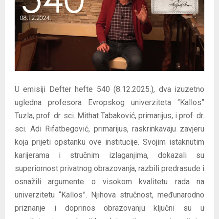
E
N
U
U emisiji Defter hefte 540 (8.12.2025.), dva izuzetno
ugledna profesora Evropskog univerziteta “Kallos”
Tuzla, prof. dr. sci. Mithat Tabaković, primarijus, i prof. dr.
sci. Adi Rifatbegović, primarijus, raskrinkavaju zavjeru
koja prijeti opstanku ove institucije. Svojim istaknutim
karijerama i stručnim izlaganjima, dokazali su
superiornost privatnog obrazovanja, razbili predrasude i
osnažili argumente o visokom kvalitetu rada na
univerzitetu “Kallos”. Njihova stručnost, međunarodno
priznanje i doprinos obrazovanju ključni su u