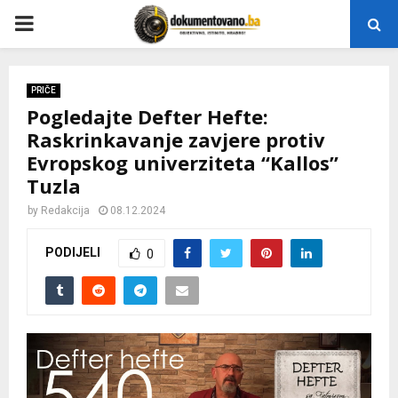
P
R
PRIČE
Pogledajte Defter Hefte:
I
Raskrinkavanje zavjere protiv
Evropskog univerziteta “Kallos”
M
Tuzla
A
by
Redakcija
08.12.2024
PODIJELI
0
R
Y
M