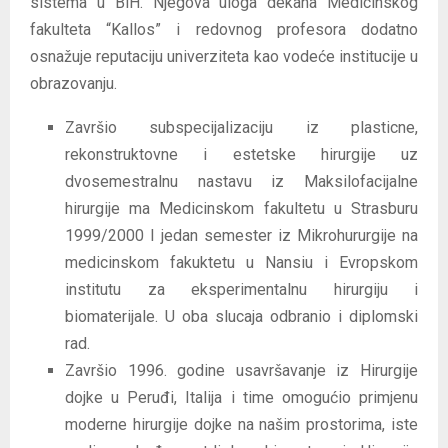
sistema u BiH. Njegova uloga dekana Medicinskog
fakulteta “Kallos” i redovnog profesora dodatno
osnažuje reputaciju univerziteta kao vodeće institucije u
obrazovanju.
Završio subspecijalizaciju iz plasticne,
rekonstruktovne i estetske hirurgije uz
dvosemestralnu nastavu iz Maksilofacijalne
hirurgije ma Medicinskom fakultetu u Strasburu
1999/2000 I jedan semester iz Mikrohururgije na
medicinskom fakuktetu u Nansiu i Evropskom
institutu za eksperimentalnu hirurgiju i
biomaterijale. U oba slucaja odbranio i diplomski
rad.
Završio 1996. godine usavršavanje iz Hirurgije
dojke u Peruđi, Italija i time omogućio primjenu
moderne hirurgije dojke na našim prostorima, iste