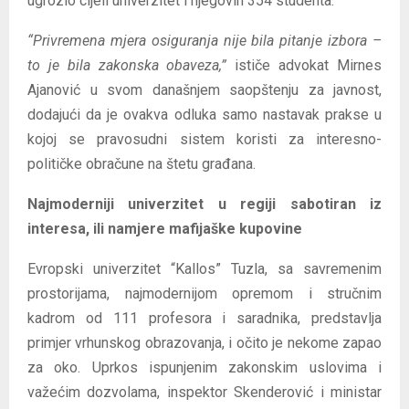
ugrozio cijeli univerzitet i njegovih 354 studenta.
“Privremena mjera osiguranja nije bila pitanje izbora –
to je bila zakonska obaveza,”
ističe advokat Mirnes
Ajanović u svom današnjem saopštenju za javnost,
dodajući da je ovakva odluka samo nastavak prakse u
kojoj se pravosudni sistem koristi za interesno-
političke obračune na štetu građana.
Najmoderniji univerzitet u regiji sabotiran iz
interesa, ili namjere mafijaške kupovine
Evropski univerzitet “Kallos” Tuzla, sa savremenim
prostorijama, najmodernijom opremom i stručnim
kadrom od 111 profesora i saradnika, predstavlja
primjer vrhunskog obrazovanja, i očito je nekome zapao
za oko. Uprkos ispunjenim zakonskim uslovima i
važećim dozvolama, inspektor Skenderović i ministar