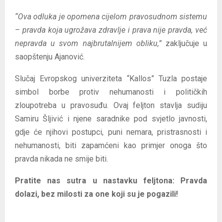
“Ova odluka je opomena cijelom pravosudnom sistemu
– pravda koja ugrožava zdravlje i prava nije pravda, već
nepravda u svom najbrutalnijem obliku,”
zaključuje u
saopštenju Ajanović.
Slučaj Evropskog univerziteta “Kallos” Tuzla postaje
simbol borbe protiv nehumanosti i političkih
zloupotreba u pravosuđu. Ovaj feljton stavlja sudiju
Samiru Šljivić i njene saradnike pod svjetlo javnosti,
gdje će njihovi postupci, puni nemara, pristrasnosti i
nehumanosti, biti zapamćeni kao primjer onoga što
pravda nikada ne smije biti.
Pratite nas sutra u nastavku feljtona: Pravda
dolazi, bez milosti za one koji su je pogazili!