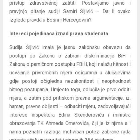
pristup zdravstvenoj zaštiti. Postavljamo javno i
prav(n)o pitanje sudiji Samiri Šljivić – Da li ovako
izgleda pravda u Bosni i Hercegovini?
Interesi pojedinaca iznad prava studenata
Sudija Šljivić imala je jasnu zakonsku obavezu da
postupi po Zakonu o zabrani diskriminacije BiH i
Zakonu o parničnom postupku FBiH, koji nalažu hitnost i
usvajanje privremenih mjera osiguranja u slučajevima
gdje postoji očigledna nezakonitost i neophodnost
hitnog postupanja. Umjesto toga, odlučila je prvo odbiti
mjeru, a zatim pod pritiskom pravne argumentacije, iz,
haman, pravne obijesti – odbaciti mjeru, zadovoljavajući
interese inspektora Edina Skenderovića i ministra
obrazovanja TK Ahmeda Omerovića, čiji je iz njima a i
nama poznatih razloga motivisan potez zabrane rada