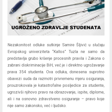
E
N
U
Nezakonitost odluke sutkinje Samire Šljivić u slučaju
Evropskog univerziteta “Kallos” Tuzla ne samo da
predstavlja grubo kršenje procesnih pravila i Zakona o
zabrani diskriminacije BiH, već je i direktno ugrožavanje
prava 354 studenta. Ova odluka, donesena suprotno
obavezi suda da razmotri privremenu mjeru osiguranja,
prouzrokovala je katastrofalne posljedice za studente,
ugrozivši njihovo pravo na obrazovanje, ispite, diplome,
ali i na osnovno zdravstveno osiguranje – pravo koje
nije samo zakonsko, već i ljudsko.