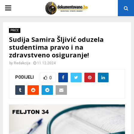
P
R
PRIČE
Sudija Samira Šljivić oduzela
I
studentima pravo i na
zdravstveno osiguranje!
M
by
Redakcija
11.12.2024
A
PODIJELI
0
R
Y
M