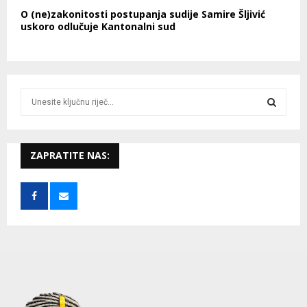
O (ne)zakonitosti postupanja sudije Samire Šljivić
uskoro odlučuje Kantonalni sud
S
e
a
S
r
c
ZAPRATITE NAS:
E
h
f
A
o
r
R
:
C
H