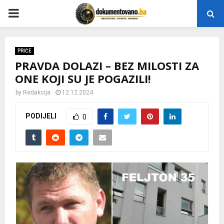
P
R
PRIČE
PRAVDA DOLAZI – BEZ MILOSTI ZA
I
ONE KOJI SU JE POGAZILI!
M
by
Redakcija
12.12.2024
PODIJELI
0
A
R
Y
M