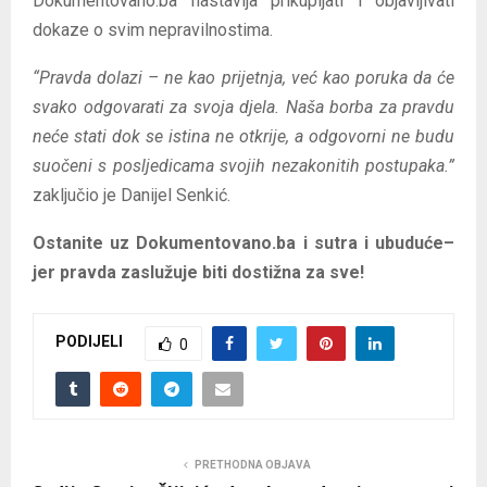
Dokumentovano.ba nastavlja prikupljati i objavljivati
dokaze o svim nepravilnostima.
“Pravda dolazi – ne kao prijetnja, već kao poruka da će
svako odgovarati za svoja djela. Naša borba za pravdu
neće stati dok se istina ne otkrije, a odgovorni ne budu
suočeni s posljedicama svojih nezakonitih postupaka.”
zaključio je Danijel Senkić.
Ostanite uz Dokumentovano.ba i sutra i ubuduće–
jer pravda zaslužuje biti dostižna za sve!
PODIJELI
0
PRETHODNA OBJAVA