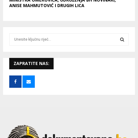
ANISE MAHMUTOVIĆ I DRUGIH LICA
S
e
a
S
r
c
ZAPRATITE NAS:
E
h
f
A
o
r
R
:
C
H