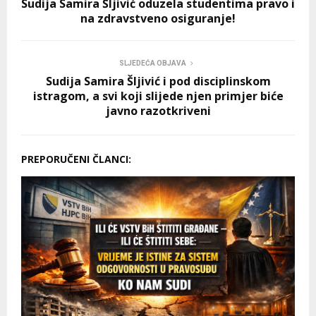
Sudija Samira Šljivić oduzela studentima pravo i
na zdravstveno osiguranje!
SLJEDEĆA OBJAVA
Sudija Samira Šljivić i pod disciplinskom
istragom, a svi koji slijede njen primjer biće
javno razotkriveni
PREPORUČENI ČLANCI: