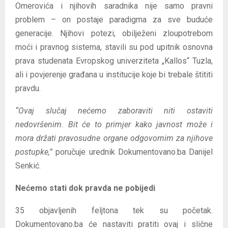
Omerovića i njihovih saradnika nije samo pravni
problem – on postaje paradigma za sve buduće
generacije. Njihovi potezi, obilježeni zloupotrebom
moći i pravnog sistema, stavili su pod upitnik osnovna
prava studenata Evropskog univerziteta „Kallos“ Tuzla,
ali i povjerenje građana u institucije koje bi trebale štititi
pravdu.
“Ovaj slučaj nećemo zaboraviti niti ostaviti
nedovršenim. Bit će to primjer kako javnost može i
mora držati pravosudne organe odgovornim za njihove
postupke,”
poručuje urednik Dokumentovano.ba Danijel
Senkić.
Nećemo stati dok pravda ne pobijedi
35 objavljenih feljtona tek su početak.
Dokumentovano.ba će nastaviti pratiti ovaj i slične