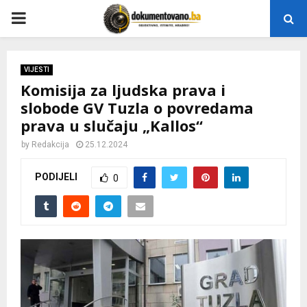
P
R
VIJESTI
Komisija za ljudska prava i
I
slobode GV Tuzla o povredama
prava u slučaju „Kallos“
M
by
Redakcija
25.12.2024
A
PODIJELI
0
R
Y
M