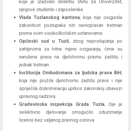
koje je izazvalo direktnu štetu za Univerzitet,
njegove studente i zaposlenike.
Vlada Tuzlanskog kantona
, koja nije osigurala
zakonitost postupaka niti ravnopravan tretman
prema svim visokoškolskim ustanovama.
Općinski sud u Tuzli
, zbog nepostupanja po
zahtjevima za hitne mjere osiguranja, čime su
narušena prava na djelotvornu pravnu zaštitu i
jednak tretman.
Institucija Ombudsmana za ljudska prava BiH
,
koja nije pružila djelotvornu zaštitu prava i nije
spriječila diskriminaciju uprkos zakonskoj obavezi
upravnog nadzora.
Građevinska inspekcija Grada Tuzla
, čije je
selektivno djelovanje omogućilo oduzimanje
licence bez valjanog pravnog osnova.