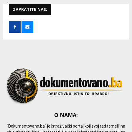
r
c
ZAPRATITE NAS:
E
h
f
A
o
r
R
:
C
H
O NAMA:
"Dokumentovano.ba" je istraživački portal koji svoj rad temelji na