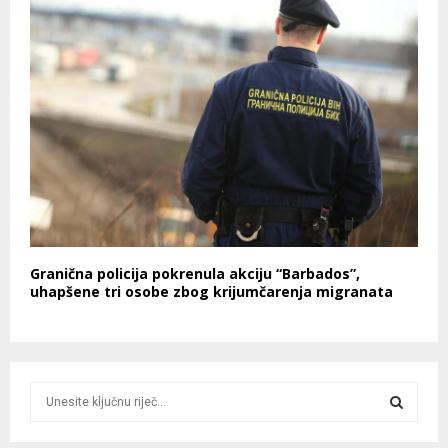
Granična policija pokrenula akciju “Barbados”,
uhapšene tri osobe zbog krijumčarenja migranata
S
e
a
S