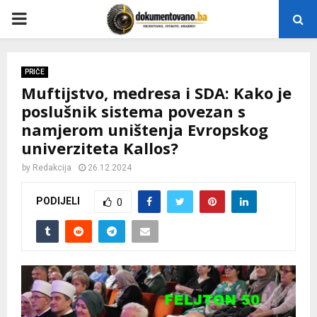
P
R
PRIČE
Muftijstvo, medresa i SDA: Kako je
I
poslušnik sistema povezan s
namjerom uništenja Evropskog
M
univerziteta Kallos?
A
by
Redakcija
26.12.2024
PODIJELI
0
R
Y
M