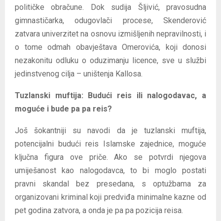
političke obračune. Dok sudija Šljivić, pravosudna
gimnastičarka, odugovlači procese, Skenderović
zatvara univerzitet na osnovu izmišljenih nepravilnosti, i
o tome odmah obavještava Omerovića, koji donosi
nezakonitu odluku o oduzimanju licence, sve u službi
jedinstvenog cilja – uništenja Kallosa.
Tuzlanski muftija: Budući reis ili nalogodavac, a
moguće i bude pa pa reis?
Još šokantniji su navodi da je tuzlanski muftija,
potencijalni budući reis Islamske zajednice, moguće
ključna figura ove priče. Ako se potvrdi njegova
umiješanost kao nalogodavca, to bi moglo postati
pravni skandal bez presedana, s optužbama za
organizovani kriminal koji predviđa minimalne kazne od
pet godina zatvora, a onda je pa pa pozicija reisa.