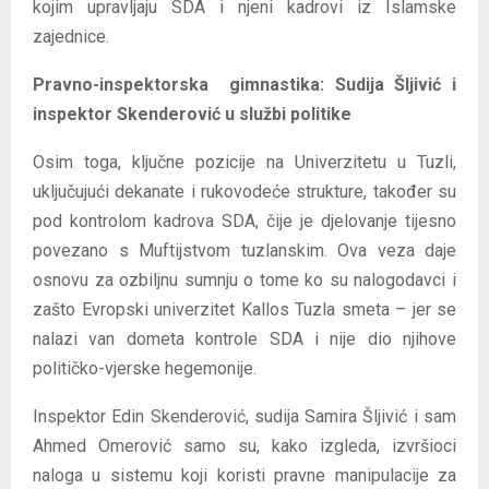
kojim upravljaju SDA i njeni kadrovi iz Islamske
zajednice.
Pravno-inspektorska gimnastika: Sudija Šljivić i
inspektor Skenderović u službi politike
Osim toga, ključne pozicije na Univerzitetu u Tuzli,
uključujući dekanate i rukovodeće strukture, također su
pod kontrolom kadrova SDA, čije je djelovanje tijesno
povezano s Muftijstvom tuzlanskim. Ova veza daje
osnovu za ozbiljnu sumnju o tome ko su nalogodavci i
zašto Evropski univerzitet Kallos Tuzla smeta – jer se
nalazi van dometa kontrole SDA i nije dio njihove
političko-vjerske hegemonije.
Inspektor Edin Skenderović, sudija Samira Šljivić i sam
Ahmed Omerović samo su, kako izgleda, izvršioci
naloga u sistemu koji koristi pravne manipulacije za