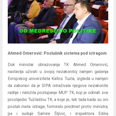
E
N
U
Ahmed Omerović: Poslušnik sistema pod istragom
Dok ministar obrazovanja TK Ahmed Omerović,
nastavlja uživati u svojoj nezakonitoj namjeri gašenja
Evropskog univerziteta Kallos Tuzla, izgleda u namjeri
da zaboravi da je SIPA istraživala njegove nezakonite
radnje i naložila postupanje MUP TK, koji je odmah sve
proslijedio Tužilaštvu TK, a koje je, tek tada kada su oni
postali meta istrage, formiralo predmet protiv ministra,
pa i suduje Samire Šljivić, i inspektora Edina