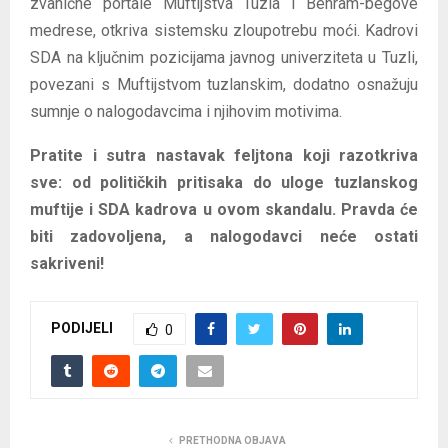
zvanične portale Muftijstva Tuzla i Behram-begove
medrese, otkriva sistemsku zloupotrebu moći. Kadrovi
SDA na ključnim pozicijama javnog univerziteta u Tuzli,
povezani s Muftijstvom tuzlanskim, dodatno osnažuju
sumnje o nalogodavcima i njihovim motivima.
Pratite i sutra nastavak feljtona koji razotkriva
sve: od političkih pritisaka do uloge tuzlanskog
muftije i SDA kadrova u ovom skandalu. Pravda će
biti zadovoljena, a nalogodavci neće ostati
sakriveni!
PODIJELI
0
PRETHODNA OBJAVA