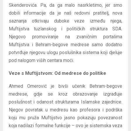
Skenderovića. Pa, da ga malo nasrkletimo, jer smo
dobili informacije da je naš redovni pratitelj, nova
saznanja otkrivaju duboke veze između njega,
Muftijstva tuzlanskog i političkih struktura SDA.
Njegovo promoviranje na zvaničnim portalima
Muftijstva i Behram-begove medrese samo dodatno
potvrđuje njegovu ulogu poslušnika sistema koji djeluje
pod nalogom viših centara moći.
Veze s Muftijstvom: Od medrese do politike
Ahmed Omerović je bivši učenik Behram-begove
medrese, gdje se kroz obrazovanje izgrađuje
poslušnost i odanost strukturama Islamske zajednice.
Njegov povratak u medresu kao profesora i podrška
koju mu pruža Muftijstvo jasno pokazuju povezanost
koja nadilazi formalne funkcije – ovo je sistemska veza