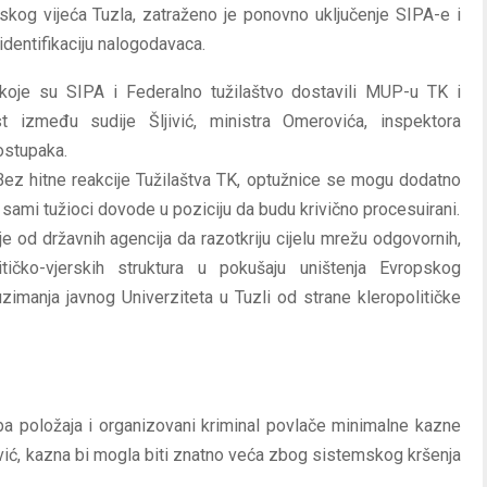
skog vijeća Tuzla, zatraženo je ponovno uključenje SIPA-e i
 identifikaciju nalogodavaca.
koje su SIPA i Federalno tužilaštvo dostavili MUP-u TK i
 između sudije Šljivić, ministra Omerovića, inspektora
ostupaka.
ez hitne reakcije Tužilaštva TK, optužnice se mogu dodatno
i sami tužioci dovode u poziciju da budu krivično procesuirani.
e od državnih agencija da razotkriju cijelu mrežu odgovornih,
itičko-vjerskih struktura u pokušaju uništenja Evropskog
euzimanja javnog Univerziteta u Tuzli od strane kleropolitičke
a položaja i organizovani kriminal povlače minimalne kazne
jivić, kazna bi mogla biti znatno veća zbog sistemskog kršenja