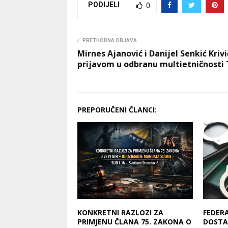
PODIJELI
0
PRETHODNA OBJAVA
Mirnes Ajanović i Danijel Senkić Kri
prijavom u odbranu multietničnosti 
PREPORUČENI ČLANCI:
KONKRETNI RAZLOZI ZA
FEDER
PRIMJENU ČLANA 75. ZAKONA O
DOSTA