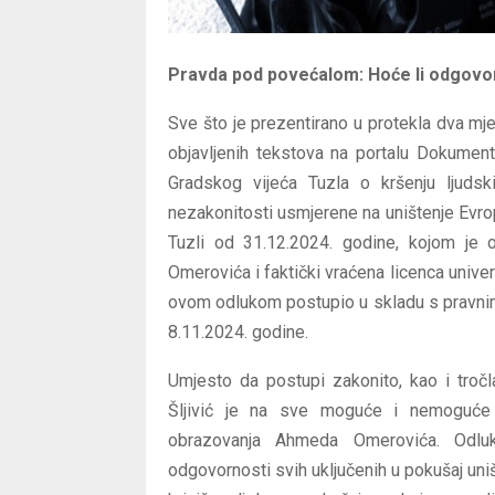
Pravda pod povećalom: Hoće li odgovor
Sve što je prezentirano u protekla dva mj
objavljenih tekstova na portalu Dokument
Gradskog vijeća Tuzla o kršenju ljudski
nezakonitosti usmjerene na uništenje Evro
Tuzli od 31.12.2024. godine, kojom je 
Omerovića i faktički vraćena licenca univer
ovom odlukom postupio u skladu s pravnim o
8.11.2024. godine.
Umjesto da postupi zakonito, kao i troč
Šljivić je na sve moguće i nemoguće n
obrazovanja Ahmeda Omerovića. Odluk
odgovornosti svih uključenih u pokušaj uniš