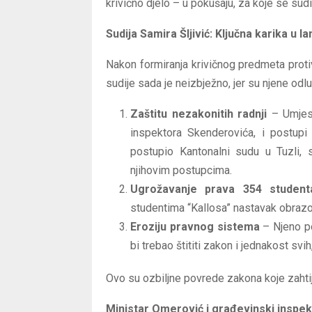
krivično djelo – u pokušaju, za koje se sudi
Sudija Samira Šljivić: Ključna karika u 
Nakon formiranja krivičnog predmeta protiv
sudije sada je neizbježno, jer su njene odl
Zaštitu nezakonitih radnji
– Umjest
inspektora Skenderovića, i postupi
postupio Kantonalni sudu u Tuzli, s
njihovim postupcima.
Ugrožavanje prava 354 student
studentima “Kallosa” nastavak obrazov
Eroziju pravnog sistema
– Njeno po
bi trebao štititi zakon i jednakost svi
Ovo su ozbiljne povrede zakona koje zahtij
Ministar Omerović i građevinski inspek