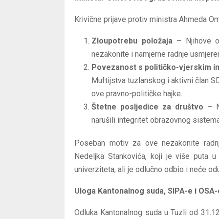
Krivične prijave protiv ministra Ahmeda O
Zloupotrebu položaja
– Njihove od
nezakonite i namjerne radnje usmjeren
Povezanost s političko-vjerskim i
Muftijstva tuzlanskog i aktivni član
ove pravno-političke hajke.
Štetne posljedice za društvo
– Nj
narušili integritet obrazovnog sistema
Poseban motiv za ove nezakonite radnje 
Nedeljka Stankovića, koji je više puta 
univerziteta, ali je odlučno odbio i neće odu
Uloga Kantonalnog suda, SIPA-e i OSA-e
Odluka Kantonalnog suda u Tuzli od 31.12.