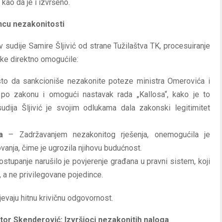
 kao da je i izvršeno.
lancu nezakonitosti
 sudije Samire Šljivić od strane Tužilaštva TK, procesuiranje
uke direktno omogućile:
o da sankcioniše nezakonite poteze ministra Omerovića i
 po zakonu i omogući nastavak rada „Kallosa“, kako je to
udija Šljivić je svojim odlukama dala zakonski legitimitet
a
– Zadržavanjem nezakonitog rješenja, onemogućila je
anja, čime je ugrozila njihovu budućnost.
stupanje narušilo je povjerenje građana u pravni sistem, koji
h, a ne privilegovane pojedince.
evaju hitnu krivičnu odgovornost.
tor Skenderović: Izvršioci nezakonitih naloga