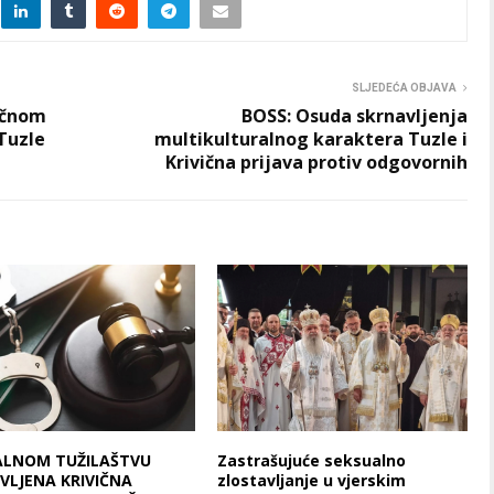
SLJEDEĆA OBJAVA
vičnom
BOSS: Osuda skrnavljenja
Tuzle
multikulturalnog karaktera Tuzle i
Krivična prijava protiv odgovornih
ALNOM TUŽILAŠTVU
Zastrašujuće seksualno
VLJENA KRIVIČNA
zlostavljanje u vjerskim