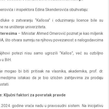
merovića i inspektora Edina Skenderovića obuhvataju:
luke o zatvaranju “Kallosa” i oduzimanju licence bile su
e na uništenje univerziteta.
nteresima
– Ministar Ahmed Omerović poznat je kao miljenik
 SDA, što otvara sumnju na njihovu povezanost s nalogodavcima
ihovi potezi nisu samo ugrozili “Kallos”, već su ozbiljno
 u BiH.
mogao bi biti pritisak na vlasnika, akademika, prof. dr.
u medijima istakao da je bio izložen zahtjevima za prodaju
stati.
: Ključni faktori za povratak pravde
2024. godine vraća nadu u pravosudni sistem. Na inicijativu