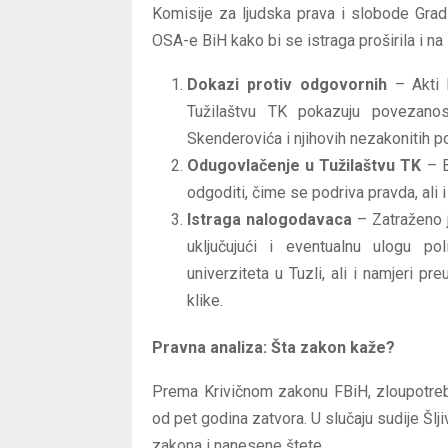
Komisije za ljudska prava i slobode Grad
OSA-e BiH kako bi se istraga proširila i na
Dokazi protiv odgovornih
– Akti 
Tužilaštvu TK pokazuju povezanost
Skenderovića i njihovih nezakonitih p
Odugovlačenje u Tužilaštvu TK
– B
odgoditi, čime se podriva pravda, ali 
Istraga nalogodavaca
– Zatraženo j
uključujući i eventualnu ulogu pol
univerziteta u Tuzli, ali i namjeri pr
klike.
Pravna analiza: Šta zakon kaže?
Prema Krivičnom zakonu FBiH, zloupotreb
od pet godina zatvora. U slučaju sudije Šl
zakona i nanesene štete.