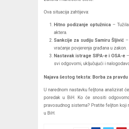
Ova situacija zahtijeva:
Hitno podizanje optužnica
– Tužila
aktera.
Sankcije za sudiju Samiru Šljivić
– 
vraćanje povjerenja građana u zakon.
Nastavak istrage SIPA-e i OSA-e
–
svi odgovorni, uključujući i nalogodavc
Najava šestog teksta: Borba za pravdu –
U narednom nastavku feljtona analizirat ć
poredak u BiH. Ko će snositi odgovorno
pravosudnog sistema? Pratite feljton koji r
u BiH.