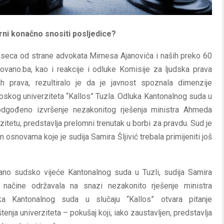
ni konačno snositi posljedice?
eseca od strane advokata Mirnesa Ajanovića i naših preko 60
ovano.ba, kao i reakcije i odluke Komisije za ljudska prava
h prava, rezultiralo je da je javnost spoznala dimenzije
pskog univerziteta “Kallos” Tuzla. Odluka Kantonalnog suda u
odgođeno izvršenje nezakonitog rješenja ministra Ahmeda
zitetu, predstavlja prelomni trenutak u borbi za pravdu. Sud je
snovama koje je sudija Samira Šljivić trebala primijeniti još
lano sudsko vijeće Kantonalnog suda u Tuzli, sudija Samira
ačine održavala na snazi nezakonito rješenje ministra
a Kantonalnog suda u slučaju “Kallos” otvara pitanje
tenja univerziteta – pokušaj koji, iako zaustavljen, predstavlja