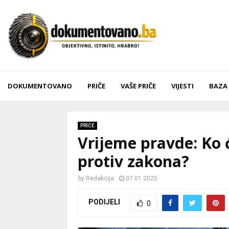
DOKUMENTOVANO
PRIČE
VAŠE PRIČE
VIJESTI
BAZA
PRIČE
Vrijeme pravde: Ko ć
protiv zakona?
by
Redakcija
07.01.2025
PODIJELI
0