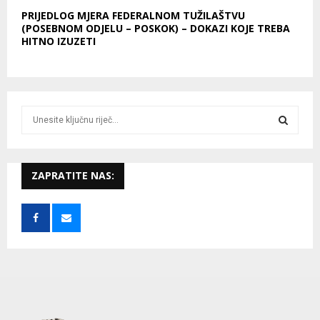
PRIJEDLOG MJERA FEDERALNOM TUŽILAŠTVU
(POSEBNOM ODJELU – POSKOK) – DOKAZI KOJE TREBA
HITNO IZUZETI
S
e
a
S
r
c
ZAPRATITE NAS:
E
h
f
A
o
r
R
:
C
H