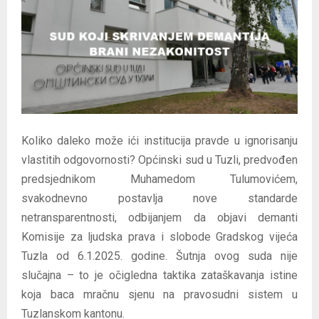
E
N
U
Koliko daleko može ići institucija pravde u ignorisanju
vlastitih odgovornosti? Općinski sud u Tuzli, predvođen
predsjednikom Muhamedom Tulumovićem,
svakodnevno postavlja nove standarde
netransparentnosti, odbijanjem da objavi demanti
Komisije za ljudska prava i slobode Gradskog vijeća
Tuzla od 6.1.2025. godine. Šutnja ovog suda nije
slučajna – to je očigledna taktika zataškavanja istine
koja baca mračnu sjenu na pravosudni sistem u
Tuzlanskom kantonu.