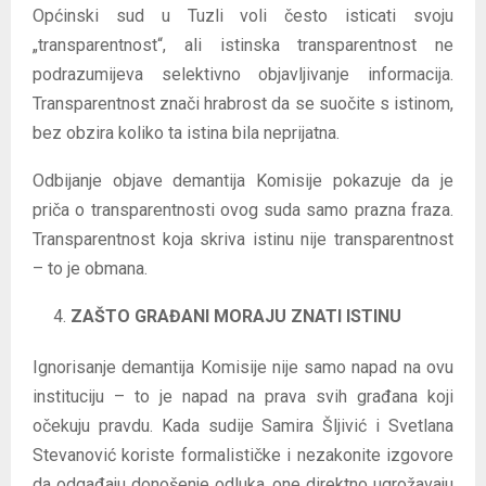
Općinski sud u Tuzli voli često isticati svoju
„transparentnost“, ali istinska transparentnost ne
podrazumijeva selektivno objavljivanje informacija.
Transparentnost znači hrabrost da se suočite s istinom,
bez obzira koliko ta istina bila neprijatna.
Odbijanje objave demantija Komisije pokazuje da je
priča o transparentnosti ovog suda samo prazna fraza.
Transparentnost koja skriva istinu nije transparentnost
– to je obmana.
ZAŠTO GRAĐANI MORAJU ZNATI ISTINU
Ignorisanje demantija Komisije nije samo napad na ovu
instituciju – to je napad na prava svih građana koji
očekuju pravdu. Kada sudije Samira Šljivić i Svetlana
Stevanović koriste formalističke i nezakonite izgovore
da odgađaju donošenje odluka, one direktno ugrožavaju