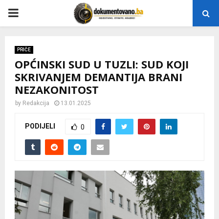
P
R
PRIČE
OPĆINSKI SUD U TUZLI: SUD KOJI
I
SKRIVANJEM DEMANTIJA BRANI
NEZAKONITOST
M
by
Redakcija
13.01.2025
A
PODIJELI
0
R
Y
M