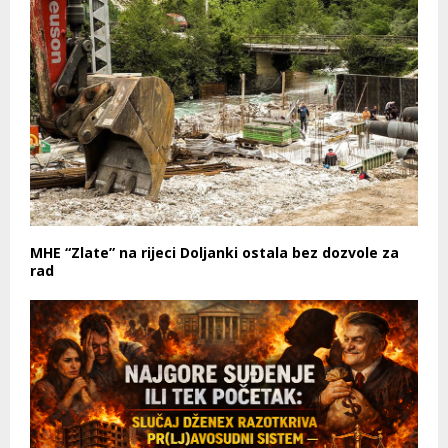
MHE “Zlate” na rijeci Doljanki ostala bez dozvole za
rad