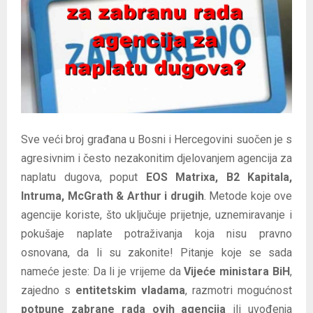
E
N
U
Sve veći broj građana u Bosni i Hercegovini suočen je s
agresivnim i često nezakonitim djelovanjem agencija za
naplatu dugova, poput
EOS Matrixa, B2 Kapitala,
Intruma, McGrath & Arthur i drugih
. Metode koje ove
agencije koriste, što uključuje prijetnje, uznemiravanje i
pokušaje naplate potraživanja koja nisu pravno
osnovana, da li su zakonite! Pitanje koje se sada
nameće jeste: Da li je vrijeme da
Vijeće ministara BiH
,
zajedno s
entitetskim vladama
, razmotri mogućnost
potpune zabrane rada ovih agencija
ili uvođenja