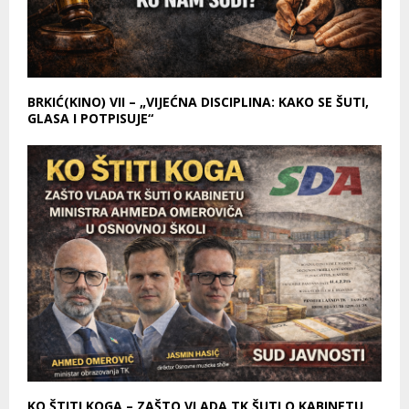
BRKIĆ(KINO) VII – „VIJEĆNA DISCIPLINA: KAKO SE ŠUTI,
GLASA I POTPISUJE“
KO ŠTITI KOGA – ZAŠTO VLADA TK ŠUTI O KABINETU