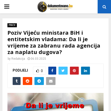
P
R
PRIČE
Poziv Vijeću ministara BiH i
I
entitetskim vladama: Da li je
vrijeme za zabranu rada agencija
M
za naplatu dugova?
A
by
Redakcija
06.03.2025
PODIJELI
0
R
Y
M