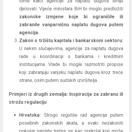
tome kako agencije za naplatu dugova smiju
djelovati. Vijeće ministara BiH bi moglo predložiti
zakonske izmjene koje bi ograničile ili
zabranile vanparničnu naplatu dugova putem
agencija.
Zakon o tržištu kapitala i bankarskom sektoru:
U nekim slučajevima, agencije za naplatu dugova
rade u koordinaciji s bankama i kreditnim
institucijama. Vlade bi mogle razmotriti propise
koji zabranjuju vanjsku naplatu dugova kroz treće
strane, osim putem sudskih izvršitelja.
Primjeri iz drugih zemalja: Inspiracija za zabranu ili
strožu regulaciju
Hrvatska:
Strogo reguliše rad agencija putem
posebnih zakonskih akata, a svaki nezakoniti
pokušaj naplate tretira se kao prekršaj koji može