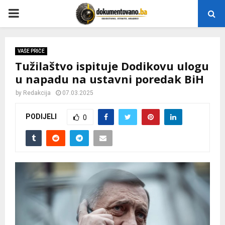
P
R
VAŠE PRIČE
Tužilaštvo ispituje Dodikovu ulogu
I
u napadu na ustavni poredak BiH
M
by
Redakcija
07.03.2025
PODIJELI
0
A
R
Y
M