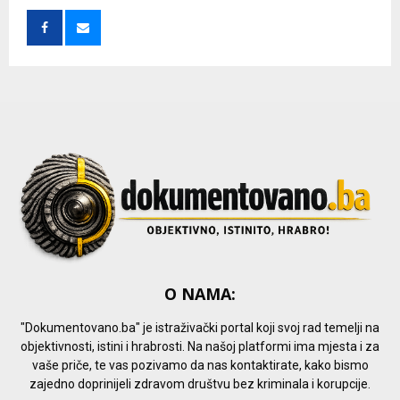
f
A
o
r
R
:
C
H
O NAMA:
"Dokumentovano.ba" je istraživački portal koji svoj rad temelji na
objektivnosti, istini i hrabrosti. Na našoj platformi ima mjesta i za
vaše priče, te vas pozivamo da nas kontaktirate, kako bismo
zajedno doprinijeli zdravom društvu bez kriminala i korupcije.