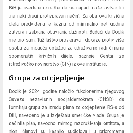
BiH je uvedena odredba da se napad može ostvariti i
„na neki drugi protivpravan način“. Za oba ova krivična
djela predviđena je kazna od minimalno pet godina
zatvora i zabrana obavljanja dužnosti. Budući da Dodik
nije bio sam, Tužilaštvo provjerava i dokaze protiv više
osoba za moguću optužbu za udruživanje radi činjenja
spomenutih krivičnih dijela, saznaje Centar za
istraživačko novinarstvo (CIN) iz ove institucije.
Grupa za otcjepljenje
Dodik je 2024. godine naložio fukcionerima njegovog
Saveza nezavisnih socijaldemokrata (SNSD) da
formiraju grupu za izradu plana za otcjepljenje RS-a od
BiH, navedeno je u izvještaju američke vlade. Grupa je
sačinila plan, navodno, mirnog razdruživanja entiteta, a
njeni članovi su kasnije sudjelovali u pripremama