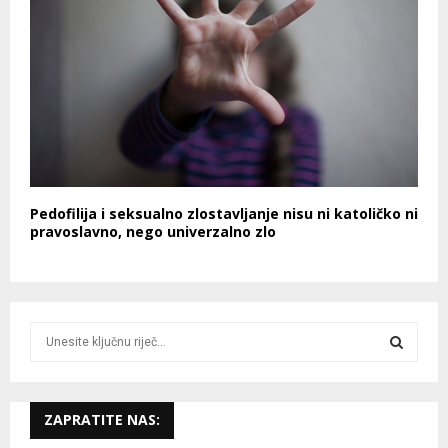
Pedofilija i seksualno zlostavljanje nisu ni katoličko ni
pravoslavno, nego univerzalno zlo
S
e
a
S
r
c
ZAPRATITE NAS:
E
h