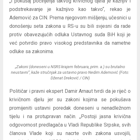
„I pokušaj počinjenja takvog krivičnog djela je kažnjiv i
podstrekavanje je kažnjivo kao takvo“, rekao je
Ademović za CIN. Prema njegovom mišljenju, učesnici u
donošenju seta zakona u RS-u su bili svjesni da rade
protiv obavezujućih odluka Ustavnog suda BiH koji je
već potvrdio pravo visokog predstavnika da nametne
odluke sa zakonima.
„Zakoni (doneseni u NSRS krajem februara, prim. a.) su brutalno
neustavni“, kaže stručnjak za ustavno pravo Nedim Ademović (Foto:
Dženat Dreković / CIN)
Političar i pravni ekspert Damir Arnaut tvrdi da je riječ o
krivičnom djelu jer su zakoni kojima se pokušava
promijeniti ustavni poredak doneseni u nenadležnom
tijelu i na protupravan način. „Postoji jasna krivična
odgovornost predlagača u Vladi Republike Srpske, svih
članova Vlade koji su nacrte ovih zakona usvojili,