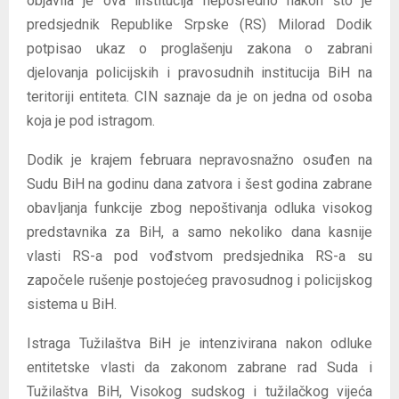
objavila je ova institucija neposredno nakon što je
predsjednik Republike Srpske (RS) Milorad Dodik
potpisao ukaz o proglašenju zakona o zabrani
djelovanja policijskih i pravosudnih institucija BiH na
teritoriji entiteta. CIN saznaje da je on jedna od osoba
koja je pod istragom.
Dodik je krajem februara nepravosnažno osuđen na
Sudu BiH na godinu dana zatvora i šest godina zabrane
obavljanja funkcije zbog nepoštivanja odluka visokog
predstavnika za BiH, a samo nekoliko dana kasnije
vlasti RS-a pod vođstvom predsjednika RS-a su
započele rušenje postojećeg pravosudnog i policijskog
sistema u BiH.
Istraga Tužilaštva BiH je intenzivirana nakon odluke
entitetske vlasti da zakonom zabrane rad Suda i
Tužilaštva BiH, Visokog sudskog i tužilačkog vijeća