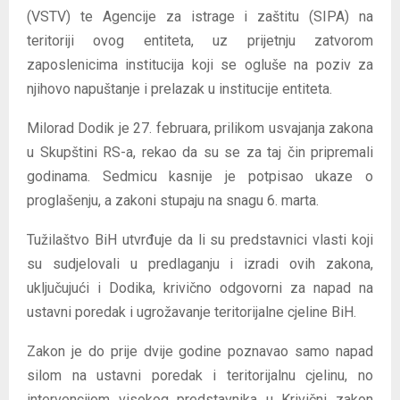
(VSTV) te Agencije za istrage i zaštitu (SIPA) na
teritoriji ovog entiteta, uz prijetnju zatvorom
zaposlenicima institucija koji se ogluše na poziv za
njihovo napuštanje i prelazak u institucije entiteta.
Milorad Dodik je 27. februara, prilikom usvajanja zakona
u Skupštini RS-a, rekao da su se za taj čin pripremali
godinama. Sedmicu kasnije je potpisao ukaze o
proglašenju, a zakoni stupaju na snagu 6. marta.
Tužilaštvo BiH utvrđuje da li su predstavnici vlasti koji
su sudjelovali u predlaganju i izradi ovih zakona,
uključujući i Dodika, krivično odgovorni za napad na
ustavni poredak i ugrožavanje teritorijalne cjeline BiH.
Zakon je do prije dvije godine poznavao samo napad
silom na ustavni poredak i teritorijalnu cjelinu, no
intervencijom visokog predstavnika u Krivični zakon