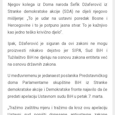
Njegov kolega iz Doma naroda Šefik Džaferović iz
Stranke demokratske akcije (SDA) ne dijeli njegovo
mišljenje: „To je udar na ustavni poredak Bosne i
Hercegovine i to je potpuno jasna stvar. To je kažnjivo
kao jedno teško krivično djelo“.
Ipak, Džaferović je siguran da ovi zakoni ne mogu
proizvesti nikakvo dejstvo jer SIPA, Sud BiH i
Tužilaštvo BiH ne djeluju na osnovu zakona entiteta već
na osnovu državnih zakona.
U međuvremenu je jedanaest poslanika Predstavničkog
doma Parlamentarne skupštine BiH iz Stranke
demokratske akcije i Demokratske fronte najavilo da će
predati apelaciju Ustavnom sudu BiH u petak 7. marta.
„Tražimo zaštitnu mjeru i tražimo da kroz ovu apelaciju
Ustavni sud poništi donesene antiustavne zakone