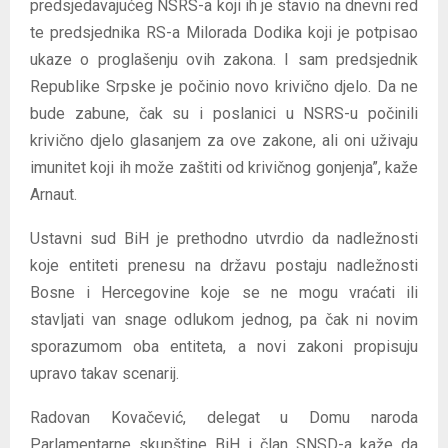
predsjedavajućeg NSRS-a koji ih je stavio na dnevni red
te predsjednika RS-a Milorada Dodika koji je potpisao
ukaze o proglašenju ovih zakona. I sam predsjednik
Republike Srpske je počinio novo krivično djelo. Da ne
bude zabune, čak su i poslanici u NSRS-u počinili
krivično djelo glasanjem za ove zakone, ali oni uživaju
imunitet koji ih može zaštiti od krivičnog gonjenja”, kaže
Arnaut.
Ustavni sud BiH je prethodno utvrdio da nadležnosti
koje entiteti prenesu na državu postaju nadležnosti
Bosne i Hercegovine koje se ne mogu vraćati ili
stavljati van snage odlukom jednog, pa čak ni novim
sporazumom oba entiteta, a novi zakoni propisuju
upravo takav scenarij.
Radovan Kovačević, delegat u Domu naroda
Parlamentarne skupštine BiH i član SNSD-a kaže da