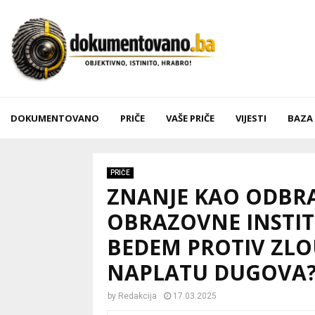
DOKUMENTOVANO
PRIČE
VAŠE PRIČE
VIJESTI
BAZA
PRIČE
ZNANJE KAO ODBRAN
OBRAZOVNE INSTITU
BEDEM PROTIV ZLO
NAPLATU DUGOVA
by
Redakcija
17.03.2025