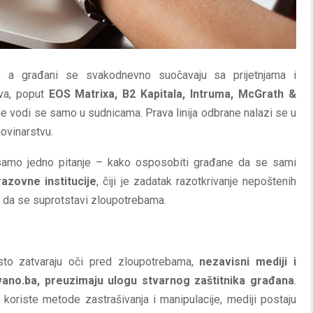
st, a građani se svakodnevno suočavaju sa prijetnjama i
ova, poput
EOS Matrixa, B2 Kapitala, Intruma, McGrath &
e vodi se samo u sudnicama. Prava linija odbrane nalazi se u
novinarstvu.
 samo jedno pitanje – kako osposobiti građane da se sami
razovne institucije
, čiji je zadatak razotkrivanje nepoštenih
a da se suprotstavi zloupotrebama.
esto zatvaraju oči pred zloupotrebama,
nezavisni mediji i
vano.ba, preuzimaju ulogu stvarnog zaštitnika građana
.
koriste metode zastrašivanja i manipulacije, mediji postaju