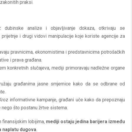
zakonitih praksi.
ubinske analize i objavljivanje dokaza, otkrivaju se
prijetnje i drugi vidovi manipulacije koje koriste agencije za
aju pravnicima, ekonomistima i predstavnicima potrošačkih
tive i prava građana.
jem konkretnih slučajeva, mediji primoravaju nadležne organe
užaju građanima jasne smjernice kako da se odbrane od
te.
roz informativne kampanje, građani uče kako da prepoznaju
je nego što postanu žrtve sistema.
 finansijskim lobijima,
mediji ostaju jedina barijera između
a naplatu dugova
.