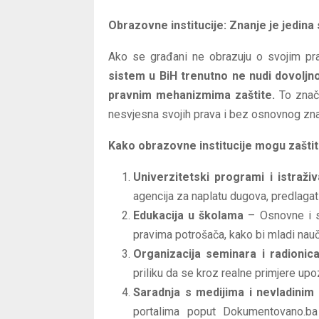
Obrazovne institucije: Znanje je jedina 
Ako se građani ne obrazuju o svojim pr
sistem u BiH trenutno ne nudi dovoljno 
pravnim mehanizmima zaštite.
To znači
nesvjesna svojih prava i bez osnovnog zn
Kako obrazovne institucije mogu zaštit
Univerzitetski programi i istraživ
agencija za naplatu dugova, predlagat
Edukacija u školama
– Osnovne i s
pravima potrošača, kako bi mladi nauči
Organizacija seminara i radionic
priliku da se kroz realne primjere up
Saradnja s medijima i nevladinim
portalima poput Dokumentovano.ba 