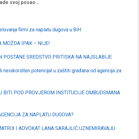
 rade svoj posao…
jelovanja firmi za naplatu dugova u BiH
A MOŽDA IPAK – NIJE!
N POSTANE SREDSTVO PRITISKA NA NAJSLABIJE
 neiskorišten potencijal u zaštiti građana od agencija za
U BITI POD PROVJEROM INSTITUCIJE OMBUDSMANA
 AGENCIJA ZA NAPLATU DUGOVA?
MATRIX I ADVOKAT LANA SARAJLIĆ UZNEMIRAVAJU