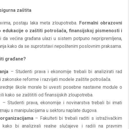
sigurna zaštita
avima, postaju laka meta zloupotreba.
Formalni obrazovni
edukacije o zaštiti potrošača, finansijskoj pismenosti i
 da većina građana ulazi u sistem potpuno nepripremljena,
anja kako da se suprotstavi nepoštenim poslovnim praksama.
iti građane?
anja
– Studenti prava i ekonomije trebali bi analizirati rad
i zakonske reforme i razvijati modele zaštite potrošača.
rednje škole morale bi uvesti posebne nastavne module o
li kako se zaštititi od finansijskih zloupotreba.
a
– Studenti prava, ekonomije i novinarstva trebali bi imati
oznaju s manipulacijama u sektoru naplate dugova.
 organizacijama
– Fakulteti bi trebali raditi s istraživačkim
kako bi analizirali realne slučajeve i radili na pravnim