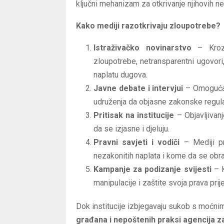
ključni mehanizam za otkrivanje njihovih ne
Kako mediji razotkrivaju zloupotrebe?
Istraživačko novinarstvo
– Kroz d
zloupotrebe, netransparentni ugovori, 
naplatu dugova.
Javne debate i intervjui
– Omogućav
udruženja da objasne zakonske regula
Pritisak na institucije
– Objavljivan
da se izjasne i djeluju.
Pravni savjeti i vodiči
– Mediji pr
nezakonitih naplata i kome da se obra
Kampanje za podizanje svijesti
– K
manipulacije i zaštite svoja prava pri
Dok institucije izbjegavaju sukob s moćnim
građana i nepoštenih praksi agencija z