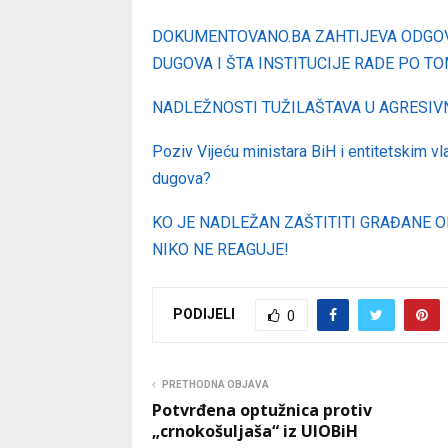
DOKUMENTOVANO.BA ZAHTIJEVA ODGOV
DUGOVA I ŠTA INSTITUCIJE RADE PO T
NADLEŽNOSTI TUŽILAŠTAVA U AGRESI
Poziv Vijeću ministara BiH i entitetskim vl
dugova?
KO JE NADLEŽAN ZAŠTITITI GRAĐANE O
NIKO NE REAGUJE!
PODIJELI
0
PRETHODNA OBJAVA
Potvrđena optužnica protiv
„crnokošuljaša“ iz UIOBiH