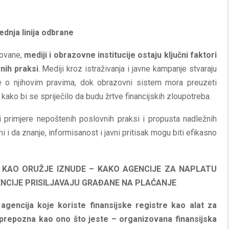
ednja linija odbrane
zovane,
mediji i obrazovne institucije ostaju ključni faktori
nih praksi
. Mediji kroz istraživanja i javne kampanje stvaraju
ane o njihovim pravima, dok obrazovni sistem mora preuzeti
ako bi se spriječilo da budu žrtve financijskih zloupotreba.
i primjere nepoštenih poslovnih praksi i propusta nadležnih
mi i da znanje, informisanost i javni pritisak mogu biti efikasno
 KAO ORUŽJE IZNUDE – KAKO AGENCIJE ZA NAPLATU
NCIJE PRISILJAVAJU GRAĐANE NA PLAĆANJE
 agencija koje koriste finansijske registre kao alat za
m prepozna kao ono što jeste – organizovana finansijska