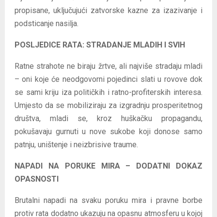
propisane, uključujući zatvorske kazne za izazivanje i
podsticanje nasilja.
POSLJEDICE RATA: STRADANJE MLADIH I SVIH
Ratne strahote ne biraju žrtve, ali najviše stradaju mladi
– oni koje će neodgovorni pojedinci slati u rovove dok
se sami kriju iza političkih i ratno-profiterskih interesa.
Umjesto da se mobiliziraju za izgradnju prosperitetnog
društva, mladi se, kroz huškačku propagandu,
pokušavaju gurnuti u nove sukobe koji donose samo
patnju, uništenje i neizbrisive traume.
NAPADI NA PORUKE MIRA – DODATNI DOKAZ
OPASNOSTI
Brutalni napadi na svaku poruku mira i pravne borbe
protiv rata dodatno ukazuju na opasnu atmosferu u kojoj