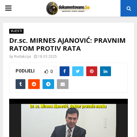
P
R
VIJESTI
Dr.sc. MIRNES AJANOVIĆ: PRAVNIM
I
RATOM PROTIV RATA
M
by
Redakcija
18.03.2025
PODIJELI
0
A
R
Y
M