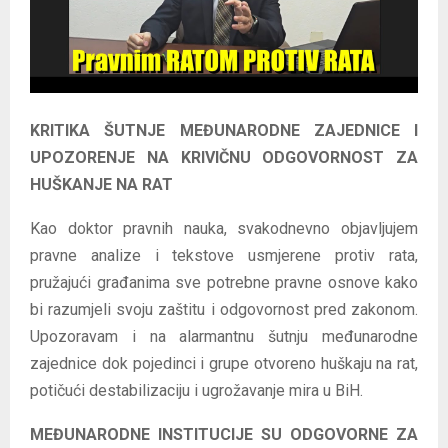
E
N
U
KRITIKA ŠUTNJE MEĐUNARODNE ZAJEDNICE I
UPOZORENJE NA KRIVIČNU ODGOVORNOST ZA
HUŠKANJE NA RAT
Kao doktor pravnih nauka, svakodnevno objavljujem
pravne analize i tekstove usmjerene protiv rata,
pružajući građanima sve potrebne pravne osnove kako
bi razumjeli svoju zaštitu i odgovornost pred zakonom.
Upozoravam i na alarmantnu šutnju međunarodne
zajednice dok pojedinci i grupe otvoreno huškaju na rat,
potičući destabilizaciju i ugrožavanje mira u BiH.
MEĐUNARODNE INSTITUCIJE SU ODGOVORNE ZA