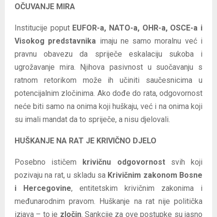
OČUVANJE MIRA
Institucije poput
EUFOR-a, NATO-a, OHR-a, OSCE-a i
Visokog predstavnika
imaju ne samo moralnu već i
pravnu obavezu da spriječe eskalaciju sukoba i
ugrožavanje mira. Njihova pasivnost u suočavanju s
ratnom retorikom može ih učiniti saučesnicima u
potencijalnim zločinima. Ako dođe do rata, odgovornost
neće biti samo na onima koji huškaju, već i na onima koji
su imali mandat da to spriječe, a nisu djelovali.
HUŠKANJE NA RAT JE KRIVIČNO DJELO
Posebno ističem
krivičnu odgovornost
svih koji
pozivaju na rat, u skladu sa
Krivičnim zakonom Bosne
i Hercegovine
, entitetskim krivičnim zakonima i
međunarodnim pravom. Huškanje na rat nije politička
izjava – to je
zločin
. Sankcije za ove postupke su jasno