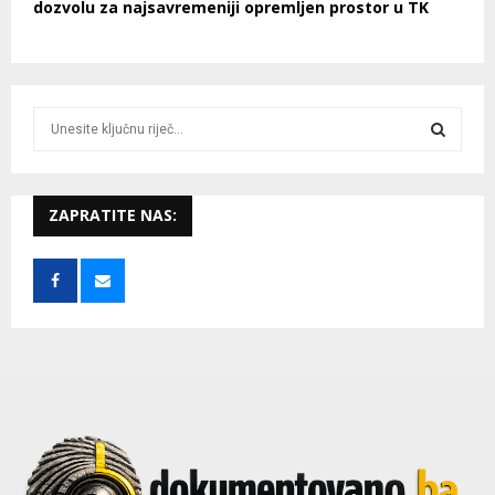
dozvolu za najsavremeniji opremljen prostor u TK
S
e
a
S
r
c
ZAPRATITE NAS:
E
h
f
A
o
r
R
:
C
H