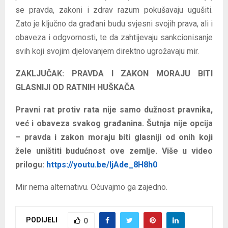
se pravda, zakoni i zdrav razum pokušavaju ugušiti.
Zato je ključno da građani budu svjesni svojih prava, ali i
obaveza i odgvornosti, te da zahtijevaju sankcionisanje
svih koji svojim djelovanjem direktno ugrožavaju mir.
ZAKLJUČAK: PRAVDA I ZAKON MORAJU BITI
GLASNIJI OD RATNIH HUŠKAČA
Pravni rat protiv rata nije samo dužnost pravnika,
već i obaveza svakog građanina. Šutnja nije opcija
– pravda i zakon moraju biti glasniji od onih koji
žele uništiti budućnost ove zemlje. Više u video
prilogu:
https://youtu.be/ljAde_8H8h0
Mir nema alternativu. Očuvajmo ga zajedno.
PODIJELI
0