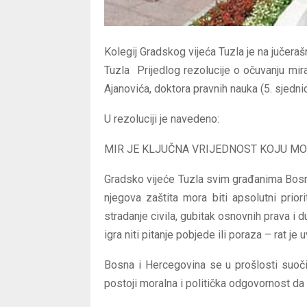
Kolegij Gradskog vijeća Tuzla je na jučeraš
Tuzla Prijedlog rezolucije o očuvanju mira
Ajanovića, doktora pravnih nauka (5. sjedn
U rezoluciji je navedeno:
MIR JE KLJUČNA VRIJEDNOST KOJU MO
Gradsko vijeće Tuzla svim građanima Bosne
njegova zaštita mora biti apsolutni prior
stradanje civila, gubitak osnovnih prava i
igra niti pitanje pobjede ili poraza – rat je 
Bosna i Hercegovina se u prošlosti suoči
postoji moralna i politička odgovornost da 