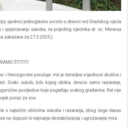
njoj sjednici jednoglasno uvrstio u dnevni red Gradskog vijeća
 i sprječavanju sukoba, na prijedlog vijećnika dr. sc. Mirnesa
ica zakazana za 27.3.2025.).
RAMO ŠTITITI
 i Hercegovine poručuje: mir je temeljna vrijednost društva i
itet. Svaki sukob, bilo kojeg oblika, donosi samo razaranje,
 dugoročne posljedice koje pogađaju svakog građanina. Rat nije
uvijek poraz za sve.
la s najtežim oblicima sukoba i razaranja, zbog čega danas
se ne dopusti ni najmanja destabilizacija i ugrožavanje mira.