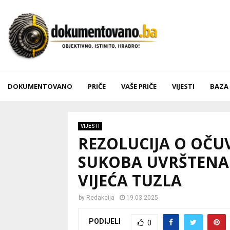
DOKUMENTOVANO
PRIČE
VAŠE PRIČE
VIJESTI
BAZA
VIJESTI
REZOLUCIJA O OČU
SUKOBA UVRŠTENA
VIJEĆA TUZLA
by
Redakcija
19.03.2025
PODIJELI
0