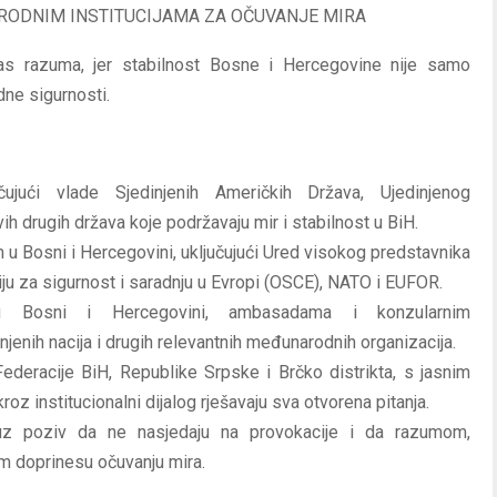
RODNIM INSTITUCIJAMA ZA OČUVANJE MIRA
as razuma, jer stabilnost Bosne i Hercegovine nije samo
dne sigurnosti.
čujući vlade Sjedinjenih Američkih Država, Ujedinjenog
vih drugih država koje podržavaju mir i stabilnost u BiH.
 u Bosni i Hercegovini, uključujući Ured visokog predstavnika
iju za sigurnost i saradnju u Evropi (OSCE), NATO i EUFOR.
 u Bosni i Hercegovini, ambasadama i konzularnim
jenih nacija i drugih relevantnih međunarodnih organizacija.
ederacije BiH, Republike Srpske i Brčko distrikta, s jasnim
z institucionalni dijalog rješavaju sva otvorena pitanja.
z poziv da ne nasjedaju na provokacije i da razumom,
m doprinesu očuvanju mira.