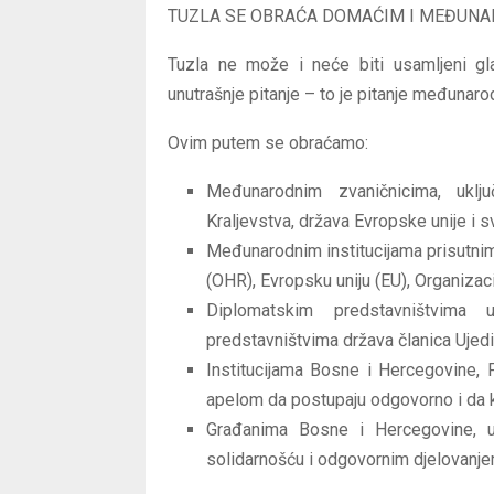
TUZLA SE OBRAĆA DOMAĆIM I MEĐUNA
Tuzla ne može i neće biti usamljeni gl
unutrašnje pitanje – to je pitanje međunaro
Ovim putem se obraćamo:
Međunarodnim zvaničnicima, uklju
Kraljevstva, država Evropske unije i s
Međunarodnim institucijama prisutnim
(OHR), Evropsku uniju (EU), Organizac
Diplomatskim predstavništvima
predstavništvima država članica Ujedin
Institucijama Bosne i Hercegovine, F
apelom da postupaju odgovorno i da kro
Građanima Bosne i Hercegovine, u
solidarnošću i odgovornim djelovanje