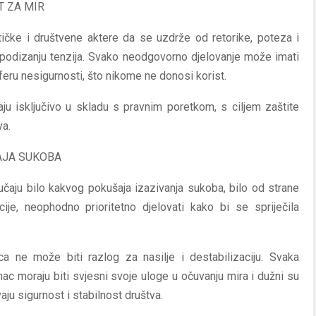
T ZA MIR
tičke i društvene aktere da se uzdrže od retorike, poteza i
 i podizanju tenzija. Svako neodgovorno djelovanje može imati
eru nesigurnosti, što nikome ne donosi korist.
ju isključivo u skladu s pravnim poretkom, s ciljem zaštite
va.
AJA SUKOBA
učaju bilo kakvog pokušaja izazivanja sukoba, bilo od strane
cije, neophodno prioritetno djelovati kako bi se spriječila
ica ne može biti razlog za nasilje i destabilizaciju. Svaka
inac moraju biti svjesni svoje uloge u očuvanju mira i dužni su
ju sigurnost i stabilnost društva.