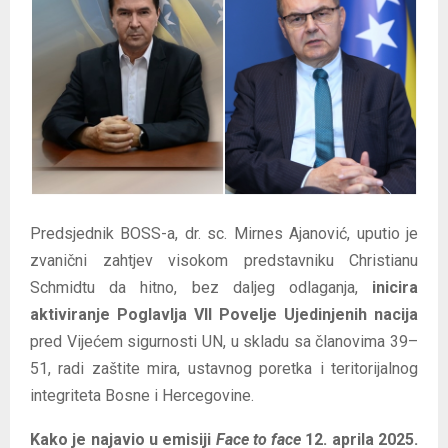
E
N
U
Predsjednik BOSS-a, dr. sc. Mirnes Ajanović, uputio je
zvanični zahtjev visokom predstavniku Christianu
Schmidtu da hitno, bez daljeg odlaganja,
inicira
aktiviranje Poglavlja VII Povelje Ujedinjenih nacija
pred Vijećem sigurnosti UN, u skladu sa članovima 39–
51, radi zaštite mira, ustavnog poretka i teritorijalnog
integriteta Bosne i Hercegovine.
Kako je najavio u emisiji
Face to face
12. aprila 2025.