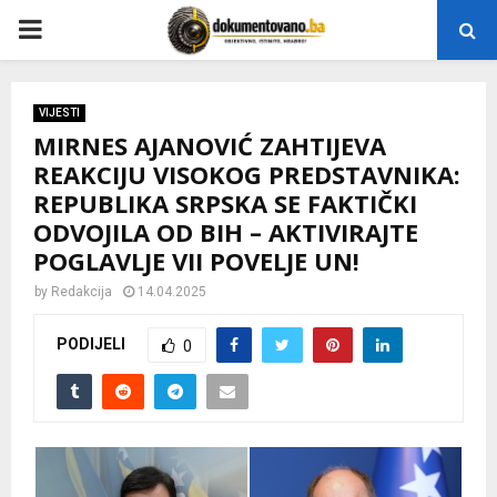
P
R
VIJESTI
MIRNES AJANOVIĆ ZAHTIJEVA
I
REAKCIJU VISOKOG PREDSTAVNIKA:
REPUBLIKA SRPSKA SE FAKTIČKI
M
ODVOJILA OD BIH – AKTIVIRAJTE
POGLAVLJE VII POVELJE UN!
A
by
Redakcija
14.04.2025
R
PODIJELI
0
Y
M