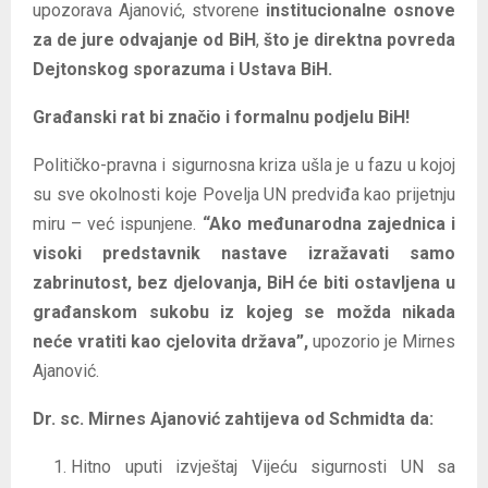
upozorava Ajanović, stvorene
institucionalne osnove
za de jure odvajanje od BiH
,
što je direktna povreda
Dejtonskog sporazuma i Ustava BiH.
Građanski rat bi značio i formalnu podjelu BiH!
Političko-pravna i sigurnosna kriza ušla je u fazu u kojoj
su sve okolnosti koje Povelja UN predviđa kao prijetnju
miru – već ispunjene.
“Ako međunarodna zajednica i
visoki predstavnik nastave izražavati samo
zabrinutost, bez djelovanja, BiH će biti ostavljena u
građanskom sukobu iz kojeg se možda nikada
neće vratiti kao cjelovita država”,
upozorio je Mirnes
Ajanović.
Dr. sc. Mirnes Ajanović zahtijeva od Schmidta da:
Hitno uputi izvještaj Vijeću sigurnosti UN sa