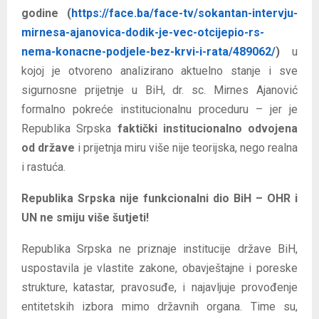
godine (
https://face.ba/face-tv/sokantan-intervju-
mirnesa-ajanovica-dodik-je-vec-otcijepio-rs-
nema-konacne-podjele-bez-krvi-i-rata/489062/
)
u
kojoj je otvoreno analizirano aktuelno stanje i sve
sigurnosne prijetnje u BiH, dr. sc. Mirnes Ajanović
formalno pokreće institucionalnu proceduru – jer je
Republika Srpska
faktički institucionalno odvojena
od države
i prijetnja miru više nije teorijska, nego realna
i rastuća.
Republika Srpska nije funkcionalni dio BiH – OHR i
UN ne smiju više šutjeti!
Republika Srpska ne priznaje institucije države BiH,
uspostavila je vlastite zakone, obavještajne i poreske
strukture, katastar, pravosuđe, i najavljuje provođenje
entitetskih izbora mimo državnih organa. Time su,