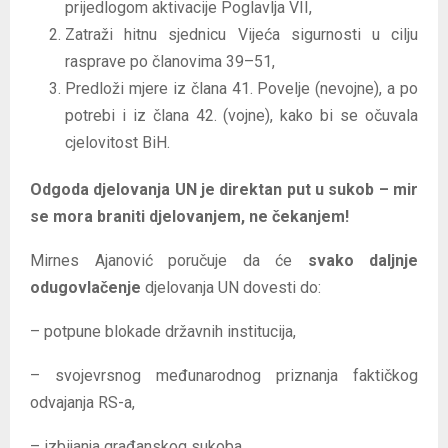
prijedlogom aktivacije Poglavlja VII,
Zatraži hitnu sjednicu Vijeća sigurnosti u cilju
rasprave po članovima 39–51,
Predloži mjere iz člana 41. Povelje (nevojne), a po
potrebi i iz člana 42. (vojne), kako bi se očuvala
cjelovitost BiH.
Odgoda djelovanja UN je direktan put u sukob – mir
se mora braniti djelovanjem, ne čekanjem!
Mirnes Ajanović poručuje da će
svako daljnje
odugovlačenje
djelovanja UN dovesti do:
– potpune blokade državnih institucija,
– svojevrsnog međunarodnog priznanja faktičkog
odvajanja RS-a,
– izbijanja građanskog sukoba,