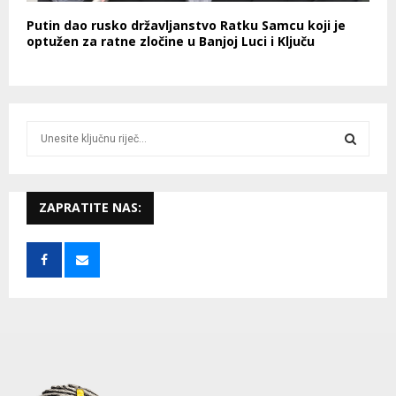
Putin dao rusko državljanstvo Ratku Samcu koji je
optužen za ratne zločine u Banjoj Luci i Ključu
S
e
a
S
r
c
ZAPRATITE NAS:
E
h
f
A
o
r
R
:
C
H