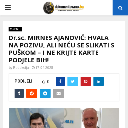
P
R
VIJESTI
Dr.sc. MIRNES AJANOVIĆ: HVALA
I
NA POZIVU, ALI NEĆU SE SLIKATI S
PUŠKOM – I NE KRIJTE KARTE
M
PODJELE BIH!
A
by
Redakcija
17.04.2025
PODIJELI
0
R
Y
M