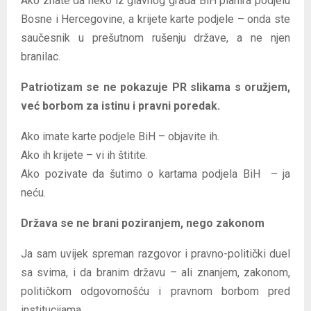
Ako znate da neko iz glavnog grada BiH planira podjelu
Bosne i Hercegovine, a krijete karte podjele – onda ste
saučesnik u prešutnom rušenju države, a ne njen
branilac.
Patriotizam se ne pokazuje PR slikama s oružjem,
već borbom za istinu i pravni poredak.
Ako imate karte podjele BiH – objavite ih.
Ako ih krijete – vi ih štitite.
Ako pozivate da šutimo o kartama podjela BiH – ja
neću.
Država se ne brani poziranjem, nego zakonom
Ja sam uvijek spreman razgovor i pravno-politički duel
sa svima, i da branim državu – ali znanjem, zakonom,
političkom odgovornošću i pravnom borbom pred
institucijama.