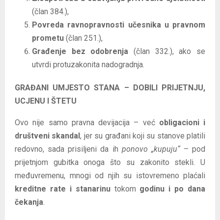
(član 384.),
Povreda ravnopravnosti učesnika u pravnom
prometu
(član 251.),
Građenje bez odobrenja
(član 332.), ako se
utvrdi protuzakonita nadogradnja.
GRAĐANI UMJESTO STANA – DOBILI PRIJETNJU,
UCJENU I ŠTETU
Ovo nije samo pravna devijacija – već
obligacioni i
društveni skandal
, jer su građani koji su stanove platili
redovno, sada prisiljeni da ih
ponovo „kupuju“
– pod
prijetnjom gubitka onoga što su zakonito stekli. U
međuvremenu, mnogi od njih su istovremeno plaćali
kreditne rate i stanarinu
tokom
godinu i po dana
čekanja
.