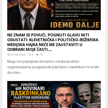
NE ZNAM SE POVUĆI, POGNUTI GLAVU NITI
ODUSTATI: KLEVETNIČKA I POLITIČKO-REŽIMSKA
MEDIJSKA HAJKA NEĆE ME ZAUSTAVITI U
ODBRANI MOJE ČASTI,...
05.08.2026
0
76
Mogu me prijavljivati domaćim i međunarodnim
organizacijama, proglašavati prijetnjom i nasilnikom te tvrditi
da vršim...
PRIČE