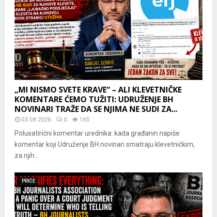
„MI NISMO SVETE KRAVE“ – ALI KLEVETNIČKE
KOMENTARE ĆEMO TUŽITI: UDRUŽENJE BH
NOVINARI TRAŽE DA SE NJIMA NE SUDI ZA...
03.08.2026
0
165
Polusatirični komentar urednika: kada građanin napiše
komentar koji Udruženje BH novinari smatraju klevetničkim,
za njih...
PRIČE