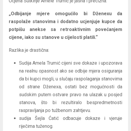
Ocjena Sutkinje Amele Trumić je jasna i precizna:
„Odbijanje mjere omogućilo bi Dženexu da
raspolaže stanovima i dodatno ucjenjuje kupce da
potpišu anekse sa retroaktivnim povećanjem
cijene, iako su stanove u cijelosti platili.“
Razlika je drastična:
Sudija Amela Trumić cijeni sve dokaze i upozorava
na realnu opasnost ako se odbije mjera osiguranja
da bi kupci mogli, u slučaju raspolaganja stanovima
od strane Dženexa, ostati bez mogućnosti da
sudskim putem ostvare pravo na ulazak u posjed
stanova, što bi rezultiralo bespredmetnosti
raspravljanja po tužbenom zahtjevu.
sudija Šejla Ćatić odbacuje dokaze i vjeruje
riječima tuženog.