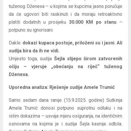
tuženog Dženexa – u kojima se kupcima jasno poručuje
da će ugovori biti raskinuti i da moraju retroaktivno
platiti dodatnih u prosjeku
30.000 KM po stanu
–
potpuno su ignorisani.
Dakle:
dokazi kupaca postoje, priloženi su i jasni. Ali
sudija bira da ih ne vidi.
Umjesto toga, sudija
Šejla slijepo širom zatvorenih
očiju – vjeruje „obećanju na riječ“ tuženog
Dženexa.
Uporedna analiza: Rješenje sudije Amele Trumić
Samo sedam dana ranije (15.9.2025. godine) Sutkinja
Amela Trumić donosi potpuno suprotnu odluku i na
istim dokazima – usvaja mjeru osiguranja, na identičnim
osnovama na kojima je i sudija Šejla kasnije odbila.