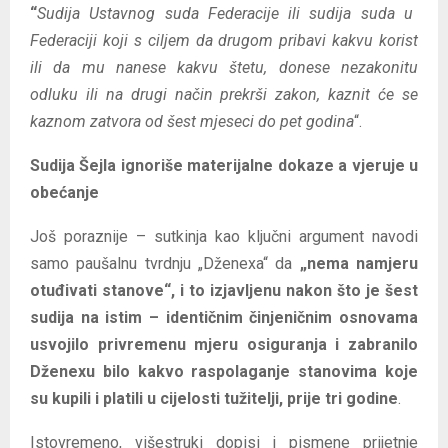
“
Sudija Ustavnog suda Federacije ili sudija suda u
Federaciji koji s ciljem da drugom pribavi kakvu korist
ili da mu nanese kakvu štetu, donese nezakonitu
odluku ili na drugi način prekrši zakon, kaznit će se
kaznom zatvora od šest mjeseci do pet godina
“.
Sudija Šejla ignoriše materijalne dokaze a vjeruje u
obećanje
Još poraznije – sutkinja kao ključni argument navodi
samo paušalnu tvrdnju „Dženexa“ da
„nema namjeru
otuđivati stanove“, i to izjavljenu nakon što je šest
sudija na istim – identičnim činjeničnim osnovama
usvojilo privremenu mjeru osiguranja i zabranilo
Dženexu bilo kakvo raspolaganje stanovima koje
su kupili i platili u cijelosti tužitelji, prije tri godine
.
Istovremeno, višestruki dopisi i pismene prijetnje