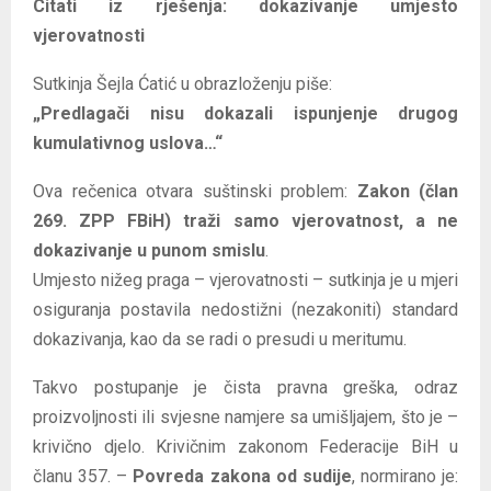
Citati iz rješenja: dokazivanje umjesto
vjerovatnosti
Sutkinja Šejla Ćatić u obrazloženju piše:
„Predlagači nisu dokazali ispunjenje drugog
kumulativnog uslova…“
Ova rečenica otvara suštinski problem:
Zakon (član
269. ZPP FBiH) traži samo vjerovatnost, a ne
dokazivanje u punom smislu
.
Umjesto nižeg praga – vjerovatnosti – sutkinja je u mjeri
osiguranja postavila nedostižni (nezakoniti) standard
dokazivanja, kao da se radi o presudi u meritumu.
Takvo postupanje je čista pravna greška, odraz
proizvoljnosti ili svjesne namjere sa umišljajem, što je –
krivično djelo. Krivičnim zakonom Federacije BiH u
članu 357. –
Povreda zakona od sudije
, normirano je: