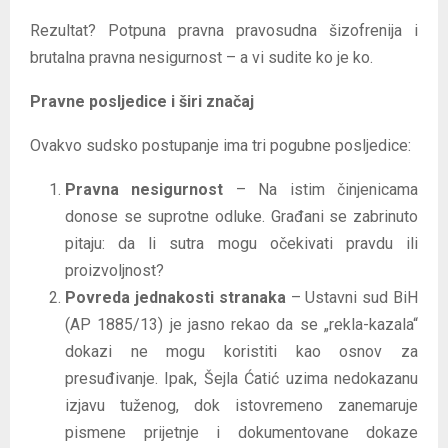
Rezultat? Potpuna pravna pravosudna šizofrenija i
brutalna pravna nesigurnost – a vi sudite ko je ko.
Pravne posljedice i širi značaj
Ovakvo sudsko postupanje ima tri pogubne posljedice:
Pravna nesigurnost
– Na istim činjenicama
donose se suprotne odluke. Građani se zabrinuto
pitaju: da li sutra mogu očekivati pravdu ili
proizvoljnost?
Povreda jednakosti stranaka
– Ustavni sud BiH
(AP 1885/13) je jasno rekao da se „rekla-kazala“
dokazi ne mogu koristiti kao osnov za
presuđivanje. Ipak, Šejla Ćatić uzima nedokazanu
izjavu tuženog, dok istovremeno zanemaruje
pismene prijetnje i dokumentovane dokaze