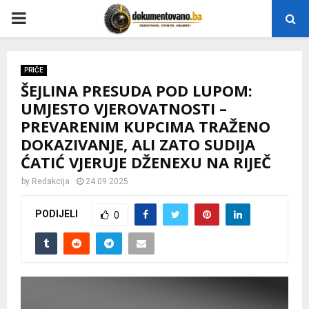
P
R
PRIČE
ŠEJLINA PRESUDA POD LUPOM:
I
UMJESTO VJEROVATNOSTI –
PREVARENIM KUPCIMA TRAŽENO
M
DOKAZIVANJE, ALI ZATO SUDIJA
ĆATIĆ VJERUJE DŽENEXU NA RIJEČ
A
by
Redakcija
24.09.2025
R
PODIJELI
0
Y
M