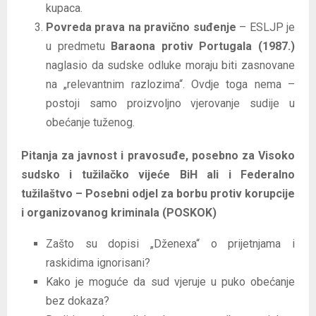
kupaca.
Povreda prava na pravično suđenje
– ESLJP je
u predmetu
Baraona protiv Portugala (1987.)
naglasio da sudske odluke moraju biti zasnovane
na „relevantnim razlozima“. Ovdje toga nema –
postoji samo proizvoljno vjerovanje sudije u
obećanje tuženog.
Pitanja za javnost i pravosuđe, posebno za Visoko
sudsko i tužilačko vijeće BiH ali i Federalno
tužilaštvo – Posebni odjel za borbu protiv korupcije
i organizovanog kriminala (POSKOK)
Zašto su dopisi „Dženexa“ o prijetnjama i
raskidima ignorisani?
Kako je moguće da sud vjeruje u puko obećanje
bez dokaza?