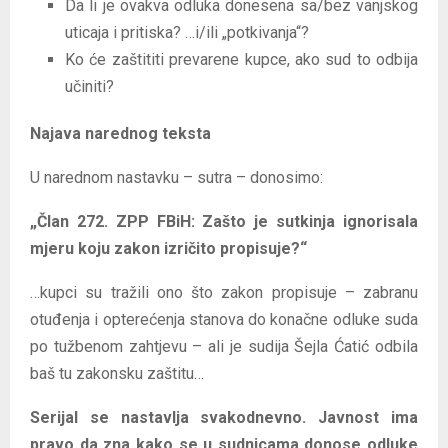
Da li je ovakva odluka donesena sa/bez vanjskog
uticaja i pritiska? …i/ili „potkivanja“?
Ko će zaštititi prevarene kupce, ako sud to odbija
učiniti?
Najava narednog teksta
U narednom nastavku – sutra – donosimo:
„Član 272. ZPP FBiH: Zašto je sutkinja ignorisala
mjeru koju zakon izričito propisuje?“
…kupci su tražili ono što zakon propisuje – zabranu
otuđenja i opterećenja stanova do konačne odluke suda
po tužbenom zahtjevu – ali je sudija Šejla Ćatić odbila
baš tu zakonsku zaštitu…
Serijal se nastavlja svakodnevno. Javnost ima
pravo da zna kako se u sudnicama donose odluke