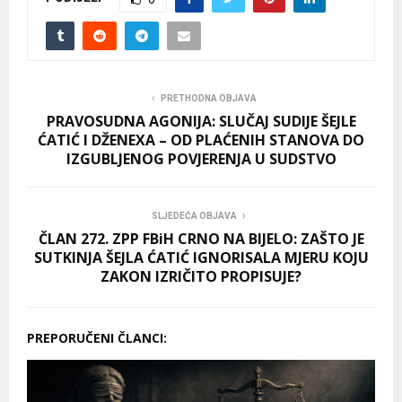
PRETHODNA OBJAVA
PRAVOSUDNA AGONIJA: SLUČAJ SUDIJE ŠEJLE
ĆATIĆ I DŽENEXA – OD PLAĆENIH STANOVA DO
IZGUBLJENOG POVJERENJA U SUDSTVO
SLJEDEĆA OBJAVA
ČLAN 272. ZPP FBiH CRNO NA BIJELO: ZAŠTO JE
SUTKINJA ŠEJLA ĆATIĆ IGNORISALA MJERU KOJU
ZAKON IZRIČITO PROPISUJE?
PREPORUČENI ČLANCI: