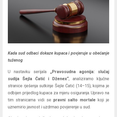
E
N
U
Kada sud odbaci dokaze kupaca i povjeruje u obećanje
tuženog
U nastavku serijala
„Pravosudna agonija: slučaj
sudija Šejla Ćatić i Dženex“
, analiziramo ključne
stranice rješenja sutkinje Šejle Ćatić (14–15), kojima je
odbijen prijedlog kupaca za mjeru osiguranja. Upravo na
tim stranicama vidi se
pravni salto mortale
koji je
uznemirio javnost i uzdrmao povjerenje u sud.