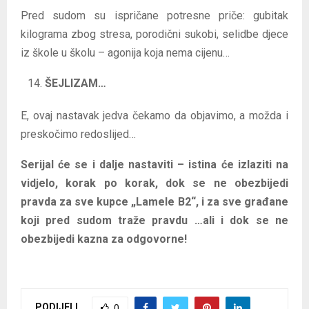
Pred sudom su ispričane potresne priče: gubitak
kilograma zbog stresa, porodični sukobi, selidbe djece
iz škole u školu – agonija koja nema cijenu…
ŠEJLIZAM…
E, ovaj nastavak jedva čekamo da objavimo, a možda i
preskočimo redoslijed…
Serijal će se i dalje nastaviti – istina će izlaziti na
vidjelo, korak po korak, dok se ne obezbijedi
pravda za sve kupce „Lamele B2“, i za sve građane
koji pred sudom traže pravdu …ali i dok se ne
obezbijedi kazna za odgovorne!
PODIJELI
0