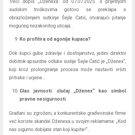
Treći dopis „Dženexa“ od 07.07.2025. s prijetnjom
sudskim troškovima gotovo se preklapa s
obrazloženjem sutkinje Šejle Ćatić, otvarajući pitanje
mogućeg nezakonitog uticaja…
Ko profitira od agonije kupaca?
Dok kupci gube zdravlje i dostojanstvo, jedini direktni
dobitnik apsurdne odluke sudije Šejle Ćatić je „Dženex“,
koji kroz prolongiranje procesa može nastaviti vršiti
pritiske i ucjene…
Glas javnosti: slučaj „Dženex“ kao simbol
pravne nesigurnosti
Građani su zgroženi, a konkurentske građevinske firme
već koriste skandal Dženexa u svojim reklamama: „Kod
nas sigurno dobijate stan koji kupite!“…