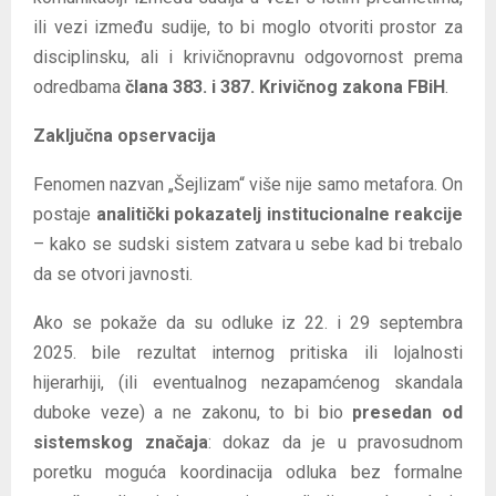
ili vezi između sudije, to bi moglo otvoriti prostor za
disciplinsku, ali i krivičnopravnu odgovornost prema
odredbama
člana 383. i 387. Krivičnog zakona FBiH
.
Zaključna opservacija
Fenomen nazvan „Šejlizam“ više nije samo metafora. On
postaje
analitički pokazatelj institucionalne reakcije
– kako se sudski sistem zatvara u sebe kad bi trebalo
da se otvori javnosti.
Ako se pokaže da su odluke iz 22. i 29 septembra
2025. bile rezultat internog pritiska ili lojalnosti
hijerarhiji, (ili eventualnog nezapamćenog skandala
duboke veze) a ne zakonu, to bi bio
presedan od
sistemskog značaja
: dokaz da je u pravosudnom
poretku moguća koordinacija odluka bez formalne