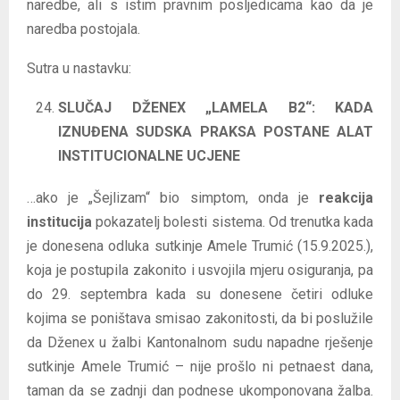
naredbe, ali s istim pravnim posljedicama kao da je
naredba postojala.
Sutra u nastavku:
SLUČAJ DŽENEX „LAMELA B2“: KADA
IZNUĐENA SUDSKA PRAKSA POSTANE ALAT
INSTITUCIONALNE UCJENE
…ako je „Šejlizam“ bio simptom, onda je
reakcija
institucija
pokazatelj bolesti sistema. Od trenutka kada
je donesena odluka sutkinje Amele Trumić (15.9.2025.),
koja je postupila zakonito i usvojila mjeru osiguranja, pa
do 29. septembra kada su donesene četiri odluke
kojima se poništava smisao zakonitosti, da bi poslužile
da Dženex u žalbi Kantonalnom sudu napadne rješenje
sutkinje Amele Trumić – nije prošlo ni petnaest dana,
taman da se zadnji dan podnese ukomponovana žalba.