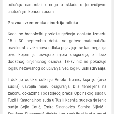
odlučuju samostalno, nego u skladu s (ne)vidljivim
unutrašnjim konsenzusom.
Pravna i vremenska simetrija odluka
Kada se hronološki poslože rješenja donijeta između
15. i 30. septembra, dobija se gotovo matematička
pravilnost: svaka nova odluka pojavljuje se kao negacija
prve kojom je usvojena mjera osiguranja, ali bez
dodatnog činjeničnog osnova. Takav niz ne pokazuje
logiku nezavisnog odlučivanja, već logiku
usklađivanja
.
I dok je odluka sutkinje Amele Trumić, koja je (prva
sudila) usvojila mjeru osiguranja, bila temeljena na
zakonu, dokazima i postojećoj praksi Općinskog suda u
Tuzli i Kantonalnog suda u Tuzli, kasnija sudska rješenja
sudija Šejle Ćatić, Emira Sinanovića, Samire Šljivić i
Svetlane Stevanović djeluju kao
reaktivni instrument