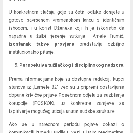
U konkretnom slučaju, gdje su četiri odluke donijete u
gotovo savršenom vremenskom lancu s identičnim
ishodom, i u korist Dženexa koji ih je iskoristio da
napadne u žalbi rješenje sutkinje Amele Trumić,
izostanak takve provjere
predstavlja ozbiljno
institucionalno pitanje.
Perspektiva tužilačkog i disciplinskog nadzora
Prema informacijama koje su dostupne redakciji, kupci
stanova iz „Lamele B2“ već su u pripremi dostavljanja
dopune krivične prijave Posebnom odjelu za suzbijanje
korupcije (POSKOK), uz konkretne zahtjeve za
ispitivanje mogućeg uticaja unutar sudske strukture.
Ako se u narednom periodu pojave dokazi o
komunikaciji između sudija u vezi s istim predmetima,