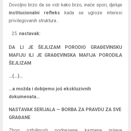
Dovoljno brzo da se vidi kako brzo, inače spori, djeluje
institucionalni refleks
kada se ugroze interesi
privilegovanih struktura…
nastavak:
DA LI JE ŠEJLIZAM PORODIO GRAĐEVINSKU
MAFIJU ILI JE GRAĐEVINSKA MAFIJA PORODILA
ŠEJLIZAM
…(…)…
…a možda i dobijemo još ekskluzivnih
dokumenata…
NASTAVAK SERIJALA — BORBA ZA PRAVDU ZA SVE
GRAĐANE
Zbog ozbiljnosti podnesene kaznene prijave