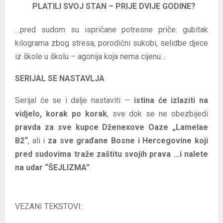
PLATILI SVOJ STAN – PRIJE DVIJE GODINE?
…pred sudom su ispričane potresne priče: gubitak
kilograma zbog stresa, porodični sukobi, selidbe djece
iz škole u školu – agonija koja nema cijenu…
SERIJAL SE NASTAVLJA
Serijal će se i dalje nastaviti —
istina će izlaziti na
vidjelo, korak po korak
, sve dok se ne obezbijedi
pravda za sve kupce Dženexove Oaze „Lamelae
B2“
, ali i
za sve građane Bosne i Hercegovine koji
pred sudovima traže zaštitu svojih prava …i nalete
na udar “ŠEJLIZMA”
.
VEZANI TEKSTOVI: