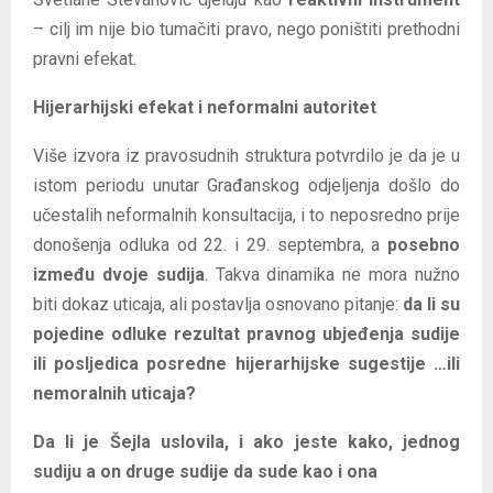
– cilj im nije bio tumačiti pravo, nego poništiti prethodni
pravni efekat.
Hijerarhijski efekat i neformalni autoritet
Više izvora iz pravosudnih struktura potvrdilo je da je u
istom periodu unutar Građanskog odjeljenja došlo do
učestalih neformalnih konsultacija, i to neposredno prije
donošenja odluka od 22. i 29. septembra, a
posebno
između dvoje sudija
. Takva dinamika ne mora nužno
biti dokaz uticaja, ali postavlja osnovano pitanje:
da li su
pojedine odluke rezultat pravnog ubjeđenja sudije
ili posljedica posredne hijerarhijske sugestije …ili
nemoralnih uticaja?
Da li je Šejla uslovila, i ako jeste kako, jednog
sudiju a on druge sudije da sude kao i ona