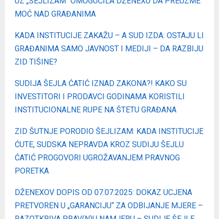
UZ „ŠEJLIZAM“ OMOGUĆILA DŽENEXU DA PREUZME
MOĆ NAD GRAĐANIMA
KADA INSTITUCIJE ZAKAŽU – A SUD IZDA: OSTAJU LI
GRAĐANIMA SAMO JAVNOST I MEDIJI – DA RAZBIJU
ZID TIŠINE?
SUDIJA ŠEJLA ĆATIĆ IZNAD ZAKONA?! KAKO SU
INVESTITORI I PRODAVCI GODINAMA KORISTILI
INSTITUCIONALNE RUPE NA ŠTETU GRAĐANA
ZID ŠUTNJE PORODIO ŠEJLIZAM: KADA INSTITUCIJE
ĆUTE, SUDSKA NEPRAVDA KROZ SUDIJU ŠEJLU
ĆATIĆ PROGOVORI UGROŽAVANJEM PRAVNOG
PORETKA
DŽENEXOV DOPIS OD 07.07.2025: DOKAZ UCJENA
PRETVOREN U „GARANCIJU“ ZA ODBIJANJE MJERE –
RAZOTKRIVA PRAV(N)U NAMJERU – SUDIJE ŠEJLE