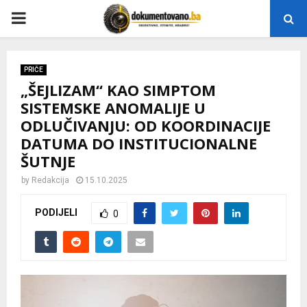
P
R
PRIČE
„ŠEJLIZAM“ KAO SIMPTOM
I
SISTEMSKE ANOMALIJE U
ODLUČIVANJU: OD KOORDINACIJE
M
DATUMA DO INSTITUCIONALNE
ŠUTNJE
A
by
Redakcija
15.10.2025
R
PODIJELI
0
Y
M