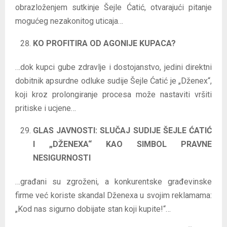
obrazloženjem sutkinje Šejle Ćatić, otvarajući pitanje
mogućeg nezakonitog uticaja…
KO PROFITIRA OD AGONIJE KUPACA?
…dok kupci gube zdravlje i dostojanstvo, jedini direktni
dobitnik apsurdne odluke sudije Šejle Ćatić je „Dženex“,
koji kroz prolongiranje procesa može nastaviti vršiti
pritiske i ucjene…
GLAS JAVNOSTI: SLUČAJ SUDIJE ŠEJLE ĆATIĆ
I „DŽENEXA“ KAO SIMBOL PRAVNE
NESIGURNOSTI
…građani su zgroženi, a konkurentske građevinske
firme već koriste skandal Dženexa u svojim reklamama:
„Kod nas sigurno dobijate stan koji kupite!“…