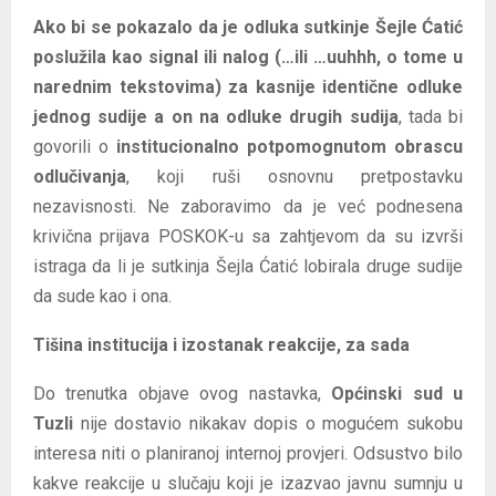
Ako bi se pokazalo da je odluka sutkinje Šejle Ćatić
poslužila kao signal ili nalog (…ili …uuhhh, o tome u
narednim tekstovima) za kasnije identične odluke
jednog sudije a on na odluke drugih sudija
, tada bi
govorili o
institucionalno potpomognutom obrascu
odlučivanja
, koji ruši osnovnu pretpostavku
nezavisnosti. Ne zaboravimo da je već podnesena
krivična prijava POSKOK-u sa zahtjevom da su izvrši
istraga da li je sutkinja Šejla Ćatić lobirala druge sudije
da sude kao i ona.
Tišina institucija i izostanak reakcije, za sada
Do trenutka objave ovog nastavka,
Općinski sud u
Tuzli
nije dostavio nikakav dopis o mogućem sukobu
interesa niti o planiranoj internoj provjeri. Odsustvo bilo
kakve reakcije u slučaju koji je izazvao javnu sumnju u