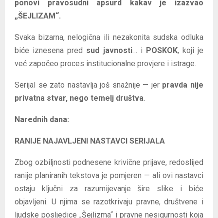
ponovi pravosudni apsurd kakav je izazvao
„ŠEJLIZAM“.
Svaka bizarna, nelogična ili nezakonita sudska odluka
biće iznesena pred
sud javnosti
… i
POSKOK
, koji je
već započeo proces institucionalne provjere i istrage.
Serijal se zato nastavlja još snažnije — jer
pravda nije
privatna stvar, nego temelj društva
.
Narednih dana:
RANIJE NAJAVLJENI NASTAVCI SERIJALA
Zbog ozbiljnosti podnesene krivične prijave, redoslijed
ranije planiranih tekstova je pomjeren — ali ovi nastavci
ostaju ključni za razumijevanje šire slike i biće
objavljeni. U njima se razotkrivaju pravne, društvene i
ljudske posljedice „Šejlizma“ i pravne nesigurnosti koja