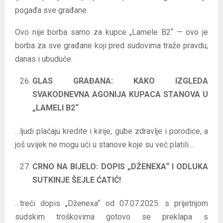
pogađa sve građane.
Ovo nije borba samo za kupce „Lamele B2“ — ovo je
borba za sve građane koji pred sudovima traže pravdu,
danas i ubuduće.
GLAS GRAĐANA: KAKO IZGLEDA
SVAKODNEVNA AGONIJA KUPACA STANOVA U
„LAMELI B2“
…ljudi plaćaju kredite i kirije, gube zdravlje i porodice, a
još uvijek ne mogu ući u stanove koje su već platili…
CRNO NA BIJELO: DOPIS „DŽENEXA“ I ODLUKA
SUTKINJE ŠEJLE ĆATIĆ!
…treći dopis „Dženexa“ od 07.07.2025. s prijetnjom
sudskim troškovima gotovo se preklapa s