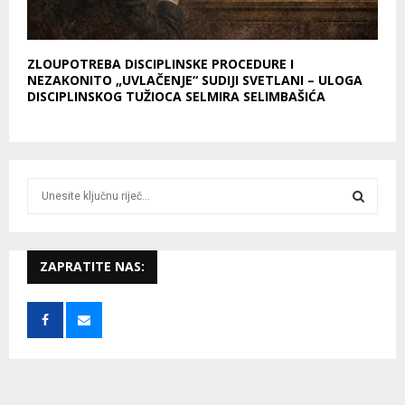
ZLOUPOTREBA DISCIPLINSKE PROCEDURE I
NEZAKONITO „UVLAČENJE“ SUDIJI SVETLANI – ULOGA
DISCIPLINSKOG TUŽIOCA SELMIRA SELIMBAŠIĆA
S
e
a
S
r
c
ZAPRATITE NAS:
E
h
f
A
o
r
R
:
C