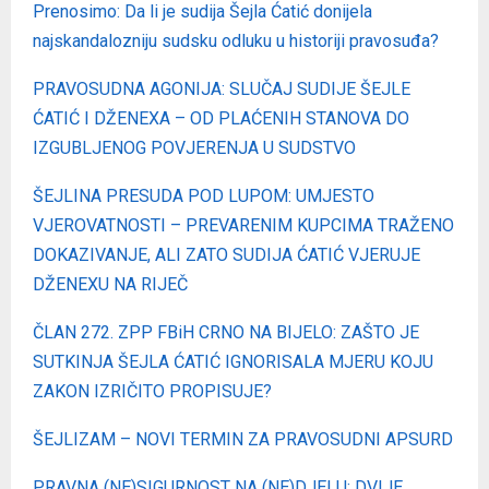
Prenosimo: Da li je sudija Šejla Ćatić donijela
najskandalozniju sudsku odluku u historiji pravosuđa?
PRAVOSUDNA AGONIJA: SLUČAJ SUDIJE ŠEJLE
ĆATIĆ I DŽENEXA – OD PLAĆENIH STANOVA DO
IZGUBLJENOG POVJERENJA U SUDSTVO
ŠEJLINA PRESUDA POD LUPOM: UMJESTO
VJEROVATNOSTI – PREVARENIM KUPCIMA TRAŽENO
DOKAZIVANJE, ALI ZATO SUDIJA ĆATIĆ VJERUJE
DŽENEXU NA RIJEČ
ČLAN 272. ZPP FBiH CRNO NA BIJELO: ZAŠTO JE
SUTKINJA ŠEJLA ĆATIĆ IGNORISALA MJERU KOJU
ZAKON IZRIČITO PROPISUJE?
ŠEJLIZAM – NOVI TERMIN ZA PRAVOSUDNI APSURD
PRAVNA (NE)SIGURNOST NA (NE)DJELU: DVIJE