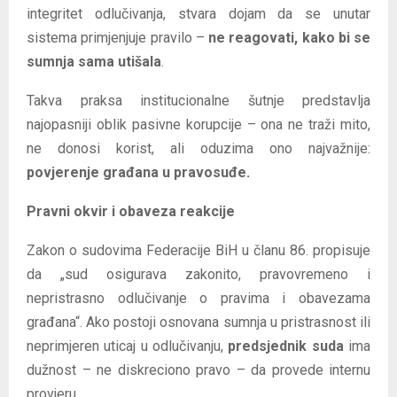
integritet odlučivanja, stvara dojam da se unutar
sistema primjenjuje pravilo –
ne reagovati, kako bi se
sumnja sama utišala
.
Takva praksa institucionalne šutnje predstavlja
najopasniji oblik pasivne korupcije – ona ne traži mito,
ne donosi korist, ali oduzima ono najvažnije:
povjerenje građana u pravosuđe.
Pravni okvir i obaveza reakcije
Zakon o sudovima Federacije BiH u članu 86. propisuje
da „sud osigurava zakonito, pravovremeno i
nepristrasno odlučivanje o pravima i obavezama
građana“. Ako postoji osnovana sumnja u pristrasnost ili
neprimjeren uticaj u odlučivanju,
predsjednik suda
ima
dužnost – ne diskreciono pravo – da provede internu
provjeru.