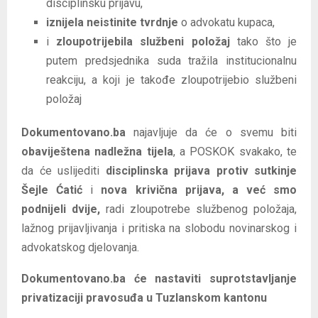
disciplinsku prijavu,
iznijela neistinite tvrdnje
o advokatu kupaca,
i
zloupotrijebila službeni položaj
tako što je
putem predsjednika suda tražila institucionalnu
reakciju, a koji je takođe zloupotrijebio službeni
položaj
Dokumentovano.ba
najavljuje da će o svemu biti
obaviještena nadležna tijela
, a POSKOK svakako, te
da će uslijediti
disciplinska prijava protiv sutkinje
Šejle Ćatić
i
nova krivična prijava, a već smo
podnijeli dvije,
radi zloupotrebe službenog položaja,
lažnog prijavljivanja i pritiska na slobodu novinarskog i
advokatskog djelovanja.
Dokumentovano.ba će nastaviti suprotstavljanje
privatizaciji pravosuđa u Tuzlanskom kantonu