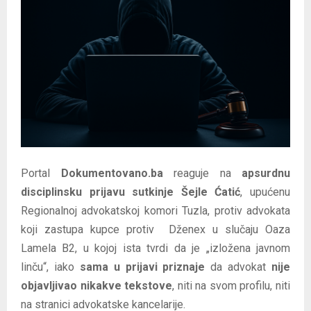
E
N
U
Portal
Dokumentovano.ba
reaguje na
apsurdnu
disciplinsku prijavu sutkinje Šejle Ćatić
, upućenu
Regionalnoj advokatskoj komori Tuzla, protiv advokata
koji zastupa kupce protiv Dženex u slučaju Oaza
Lamela B2, u kojoj ista tvrdi da je „izložena javnom
linču“, iako
sama u prijavi priznaje
da advokat
nije
objavljivao nikakve tekstove
, niti na svom profilu, niti
na stranici advokatske kancelarije.