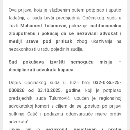
Ova prijava, koju je službenim putem potpisao i uputio
tadašnji, a sada bivši predsjednik Općinskog suda u
Tuzli
Muhamed Tulumović
, pokazuje
institucionalnu
zloupotrebu i pokušaj da se nezavisni advokat i
mediji stave pod pritisak
zbog ukazivanja na
nezakonitosti u radu pojedinih sudija.
Sud pokušava izvršiti nemoguću misiju –
disciplinirati advokata kupaca
Dopis Općinskog suda u Tuzli broj
032-0-Su-25-
000826 od 03.10.2025. godine
, koji je potpisao
predsjednik suda Tulumović, upućen je regionalnoj
advokatskoj komori s ciljem da se „postupi po prijavi
sutkinje Ćatić i poduzmu odgovarajuće mjere protiv
advokata“.
Takav čin je
nezakonit, neustavan i protiv