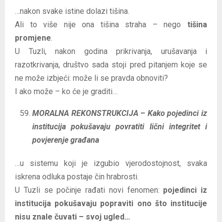
…nakon svake istine dolazi tišina.
Ali to više nije ona tišina straha – nego
tišina
promjene
.
U Tuzli, nakon godina prikrivanja, urušavanja i
razotkrivanja, društvo sada stoji pred pitanjem koje se
ne može izbjeći: može li se pravda obnoviti?
I ako može – ko će je graditi…
MORALNA REKONSTRUKCIJA – Kako pojedinci iz
institucija pokušavaju povratiti lični integritet i
povjerenje građana
…u sistemu koji je izgubio vjerodostojnost, svaka
iskrena odluka postaje čin hrabrosti.
U Tuzli se počinje rađati novi fenomen:
pojedinci iz
institucija pokušavaju popraviti ono što institucije
nisu znale čuvati – svoj ugled…