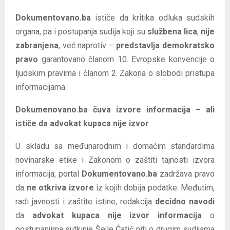
Dokumentovano.ba
ističe da kritika odluka sudskih
organa, pa i postupanja sudija koji su
službena lica
,
nije
zabranjena
, već naprotiv –
predstavlja demokratsko
pravo
garantovano članom 10. Evropske konvencije o
ljudskim pravima i članom 2. Zakona o slobodi pristupa
informacijama.
Dokumenovano.ba čuva izvore informacija – ali
ističe da advokat kupaca nije izvor
U skladu sa međunarodnim i domaćim standardima
novinarske etike i Zakonom o zaštiti tajnosti izvora
informacija, portal
Dokumentovano.ba
zadržava pravo
da
ne otkriva izvore
iz kojih dobija podatke. Međutim,
radi javnosti i zaštite istine, redakcija
decidno navodi
da
advokat kupaca nije izvor informacija
o
postupanjima sutkinje Šejle Ćatić niti o drugim sudijama