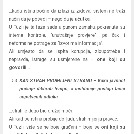
…kada istina počne da izlazi iz zidova, sistem ne traži
način da je potvrdi – nego da je
ućutka
.
U Tuzli je ta faza sada u punom zamahu: pokrenute su
interne kontrole, “unutrašnje provjere”, pa čak i
neformalne potrage za “izvorima informacija”.
Ali umjesto da se ispita korupcija, zloupotrebe i
nepravda, istrage su usmjerene na –
one koji su
govorili…
KAD STRAH PROMIJENI STRANU – Kako javnost
počinje diktirati tempo, a institucije postaju taoci
sopstvenih odluka
…strah je dugo bio oružje moći.
Ali kad se istina probije do ljudi, strah mijenja pravac.
U Tuzli, više se ne boje građani – boje se
oni koji su