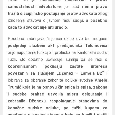
samostalnosti advokature
, jer sud
nema pravo
tražiti disciplinsko postupanje protiv advokata
zbog
iznošenja stavova o javnom radu sudija, a
posebno
kada to advokat nije niti uradio
.
Posebno zabrinjava činjenica da je ovo bio moguće
posljednji službeni akt predsjednika Tulumovića
prije napuštanja funkcije i prelaska na Kantonalni sud u
Tuzli, što dodatno učvršćuje sumnju da se radi o
koordinisanom pokušaju zaštite interesa
povezanih sa slučajem „Dženex – Lamela B2“
i
lobiranja za obaranje zakonite odluke sutkinje
Amele
Trumić koja je na osnovu činjenica iz spisa, zakona
i sudske prakse usvojila mjeru osiguranja i
zabranila Dženexu raspolaganje stanovima do
konačne sudske odluke, po tužbi kupaca za
uvođenje u posjed stanova koje su kupili i platili