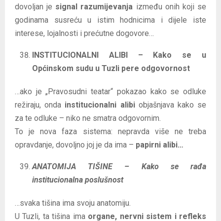
dovoljan je
signal razumijevanja
između onih koji se
godinama susreću u istim hodnicima i dijele iste
interese, lojalnosti i prećutne dogovore…
INSTITUCIONALNI ALIBI – Kako se u
Općinskom sudu u Tuzli pere odgovornost
…ako je „Pravosudni teatar“ pokazao kako se odluke
režiraju, onda
institucionalni alibi
objašnjava kako se
za te odluke – niko ne smatra odgovornim.
To je nova faza sistema: nepravda više ne treba
opravdanje, dovoljno joj je da ima –
papirni alibi…
ANATOMIJA TIŠINE – Kako se rađa
institucionalna poslušnost
…svaka tišina ima svoju anatomiju.
U Tuzli, ta tišina ima
organe, nervni sistem i refleks