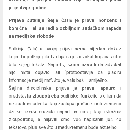
prije dvije godine
.
Prijava sutkinje Šejle Ćatić je pravni nonsens i
komična – ali se radi o ozbiljnom sudačkom napadu
na medijske slobode
Sutkinja Ćatić u svojoj prijavi
nema nijedan dokaz
kojim bi potkrijepila tvrdnju da je advokat kupaca autor
bilo kojeg teksta. Naprotiv,
sama navodi
da advokat
nije ništa objavio, ali “pretpostavlja da plasira
informacije medijima”, što je, vala baš – smiješno.
Šejlina disciplinska prijava je
pravni apsurd
i
predstavlja
zloupotrebu sudijske funkcije
s ciljem da
se zastraši advokat koji zastupa građane i istovremeno
da se izvrši sudački napad na medij koji istražuje
zloupotrebe, a najavili smo već napisanih još 40
tekstova, plus sve što u međuvremenu bude aktuelno.