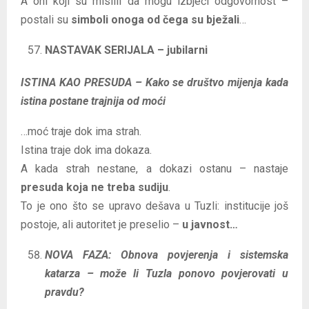
A oni koji su mislili da mogu izbjeći odgovornost –
postali su
simboli onoga od čega su bježali
…
NASTAVAK SERIJALA – jubilarni
ISTINA KAO PRESUDA – Kako se društvo mijenja kada
istina postane trajnija od moći
…moć traje dok ima strah.
Istina traje dok ima dokaza.
A kada strah nestane, a dokazi ostanu – nastaje
presuda koja ne treba sudiju
.
To je ono što se upravo dešava u Tuzli: institucije još
postoje, ali autoritet je preselio –
u javnost…
NOVA FAZA: Obnova povjerenja i sistemska
katarza – može li Tuzla ponovo povjerovati u
pravdu?