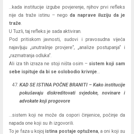
…kada institucije izgube povjerenje, njihov prvi refleks
nije da traže istinu – nego
da naprave iluziju da je
traže
.
U Tuzli, taj refleks je sada aktiviran.
Pod pritiskom javnosti, sudovi i pravosudna vijeća
najavljuju „unutrašnje provjere“, „analize postupanja“ i
„razmatranja odluka“.
Ali iza tih izraza ne stoji ništa osim –
sistem koji sam
sebe ispituje da bi se oslobodio krivnje
…
KAD SE ISTINA POČNE BRANITI – Kako institucije
pokušavaju diskreditovati svjedoke, novinare i
advokate koji progovore
…sistem koji ne može da ospori činjenice, počinje da
napada one koji su ih izgovorili.
To je faza u kojoj
istina postaje optužena
, a oni koji su