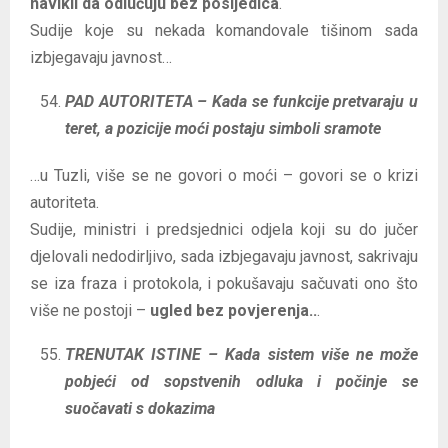
navikli da odlučuju bez posljedica
.
Sudije koje su nekada komandovale tišinom sada
izbjegavaju javnost…
PAD AUTORITETA – Kada se funkcije pretvaraju u
teret, a pozicije moći postaju simboli sramote
…u Tuzli, više se ne govori o moći – govori se o krizi
autoriteta.
Sudije, ministri i predsjednici odjela koji su do jučer
djelovali nedodirljivo, sada izbjegavaju javnost, sakrivaju
se iza fraza i protokola, i pokušavaju sačuvati ono što
više ne postoji –
ugled bez povjerenja..
.
TRENUTAK ISTINE – Kada sistem više ne može
pobjeći od sopstvenih odluka i počinje se
suočavati s dokazima