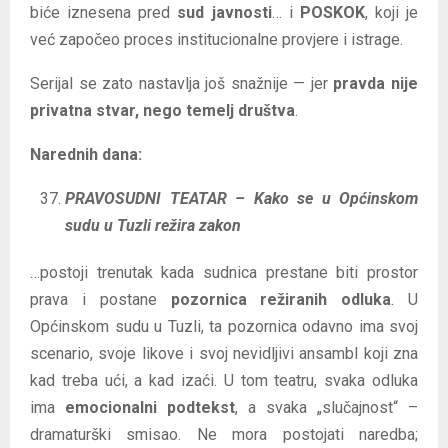
biće iznesena pred
sud javnosti
… i
POSKOK
, koji je
već započeo proces institucionalne provjere i istrage.
Serijal se zato nastavlja još snažnije — jer
pravda nije
privatna stvar, nego temelj društva
.
Narednih dana:
PRAVOSUDNI TEATAR – Kako se u Općinskom
sudu u Tuzli režira zakon
…postoji trenutak kada sudnica prestane biti prostor
prava i postane
pozornica režiranih odluka
. U
Općinskom sudu u Tuzli, ta pozornica odavno ima svoj
scenario, svoje likove i svoj nevidljivi ansambl koji zna
kad treba ući, a kad izaći. U tom teatru, svaka odluka
ima
emocionalni podtekst
, a svaka „slučajnost“ –
dramaturški smisao. Ne mora postojati naredba;