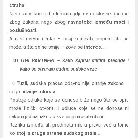
straha
.
Njeno srce kuca u hodnicima gdje se odluke ne donose
zbog zakona, nego zbog
ravnoteže između moći i
poslušnosti
.
A njen nervni centar – onaj koji šalje impuls šta se
može, a šta se ne smije – zove se
interes…
TIHI PARTNERI – Kako kapital diktira presude i
kako se stvaraju čudne sudske veze
…u Tuzli, sudska praksa odavno nije pitanje zakona –
nego
pitanje odnosa
.
Postoje odluke koje se donose brže nego što se spis
može fizički otvoriti, i odluke koje se ne donose ni
nakon godina, iako su sve činjenice utvrđene.
Razlika između tih predmeta nije u pravu, već u tome
ko stoji s druge strane sudskog stola…