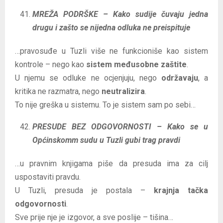
MREŽA PODRŠKE – Kako sudije čuvaju jedna
drugu i zašto se nijedna odluka ne preispituje
…pravosuđe u Tuzli više ne funkcioniše kao sistem
kontrole – nego kao
sistem međusobne zaštite
.
U njemu se odluke ne ocjenjuju, nego
održavaju
, a
kritika ne razmatra, nego
neutralizira
.
To nije greška u sistemu. To je sistem sam po sebi…
PRESUDE BEZ ODGOVORNOSTI – Kako se u
Općinskomm sudu u Tuzli gubi trag pravdi
…u pravnim knjigama piše da presuda ima za cilj
uspostaviti pravdu.
U Tuzli, presuda je postala –
krajnja tačka
odgovornosti
.
Sve prije nje je izgovor, a sve poslije – tišina…