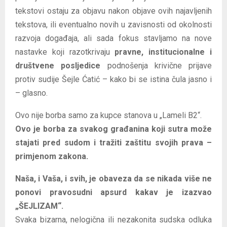
tekstovi ostaju za objavu nakon objave ovih najavljenih
tekstova, ili eventualno novih u zavisnosti od okolnosti
razvoja događaja, ali sada fokus stavljamo na nove
nastavke koji razotkrivaju
pravne, institucionalne i
društvene posljedice
podnošenja krivične prijave
protiv sudije Šejle Ćatić – kako bi se istina čula jasno i
– glasno.
Ovo nije borba samo za kupce stanova u „Lameli B2“.
Ovo je borba za svakog građanina koji sutra može
stajati pred sudom i tražiti zaštitu svojih prava –
primjenom zakona.
Naša, i Vaša, i svih, je obaveza da se nikada više ne
ponovi pravosudni apsurd kakav je izazvao
„ŠEJLIZAM“.
Svaka bizarna, nelogična ili nezakonita sudska odluka