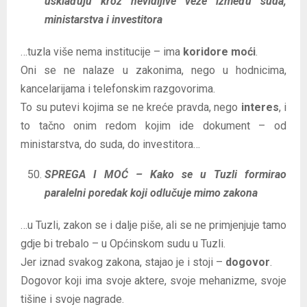
usklađuju kroz nevidljive veze između suda,
ministarstva i investitora
…tuzla više nema institucije – ima
koridore moći
.
Oni se ne nalaze u zakonima, nego u hodnicima,
kancelarijama i telefonskim razgovorima.
To su putevi kojima se ne kreće pravda, nego
interes
, i
to tačno onim redom kojim ide dokument – od
ministarstva, do suda, do investitora…
SPREGA I MOĆ – Kako se u Tuzli formirao
paralelni poredak koji odlučuje mimo zakona
…u Tuzli, zakon se i dalje piše, ali se ne primjenjuje tamo
gdje bi trebalo – u Općinskom sudu u Tuzli.
Jer iznad svakog zakona, stajao je i stoji –
dogovor
.
Dogovor koji ima svoje aktere, svoje mehanizme, svoje
tišine i svoje nagrade.