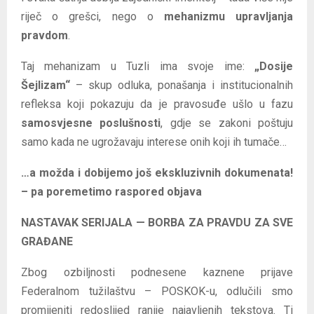
riječ o grešci, nego o
mehanizmu upravljanja
pravdom
.
Taj mehanizam u Tuzli ima svoje ime:
„Dosije
Šejlizam“
– skup odluka, ponašanja i institucionalnih
refleksa koji pokazuju da je pravosuđe ušlo u fazu
samosvjesne poslušnosti
, gdje se zakoni poštuju
samo kada ne ugrožavaju interese onih koji ih tumače…
…a možda i dobijemo još ekskluzivnih dokumenata!
– pa poremetimo raspored objava
NASTAVAK SERIJALA — BORBA ZA PRAVDU ZA SVE
GRAĐANE
Zbog ozbiljnosti podnesene kaznene prijave
Federalnom tužilaštvu – POSKOK-u, odlučili smo
promijeniti redoslijed ranije najavljenih tekstova. Ti