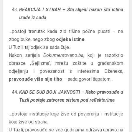
REAKCIJA I STRAH – Šta slijedi nakon što istina
izađe iz suda
…postoji trenutak kada zid tišine počne pucati – ne
zbog buke, nego zbog
odjeka istine
.
U Tuzli, taj odjek se sada čuje.
Nakon serijala
Dokumentovano.ba
, koji je razotkrio
obrasce „Šejlizma“, mrežu zaštite u građanskom
odjeljenju i povezanost s interesima Dženexa,
pravosuđe više nije tiho
– sada govori šapatom…
KAD SE SUD BOJI JAVNOSTI – Kako pravosuđe u
Tuzli postaje zatvoren sistem pod reflektorima
…postoje institucije koje žive od povjerenja i institucije
koje žive od straha.
U Tuzli, pravosuđe se već godinama održava upravo na