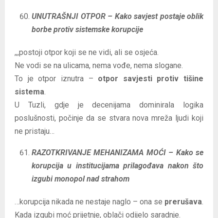
UNUTRAŠNJI OTPOR – Kako savjest postaje oblik
borbe protiv sistemske korupcije
,,,postoji otpor koji se ne vidi, ali se osjeća.
Ne vodi se na ulicama, nema vođe, nema slogane.
To je otpor iznutra –
otpor savjesti protiv tišine
sistema
.
U Tuzli, gdje je decenijama dominirala logika
poslušnosti, počinje da se stvara nova mreža ljudi koji
ne pristaju…
RAZOTKRIVANJE MEHANIZAMA MOĆI – Kako se
korupcija u institucijama prilagođava nakon što
izgubi monopol nad strahom
…korupcija nikada ne nestaje naglo – ona se
prerušava
.
Kada izgubi moć prijetnje, oblači odijelo saradnje.