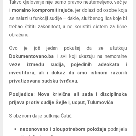
Takvo djelovanje nije samo pravno neutemeljeno, već je
i
moralno kompromitirajuće
, jer dolazi od osobe koja
se nalazi u funkciji sudije – dakle, službenog lica koje bi
trebao štititi zakonitost, a ne koristiti sistem za lične
obračune.
Ovo je još jedan pokušaj da se ušutkaju
Dokumentovano.ba
i svi koji ukazuju na nemoralne
veze između sudija, pojedinih advokata i
investitora, ali i dokaz da smo istinom razorili
privatizovanu sudsku tvrđavu
.
Posljedice: Nova krivična ali sada i disciplinska
prijava protiv sudije Šejle i, usput, Tulumovića
S obzirom da je sutkinja Ćatić:
neosnovano i zloupotrebom položaja
podnijela