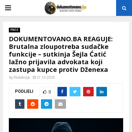
P
R
PRIČE
DOKUMENTOVANO.BA REAGUJE:
I
Brutalna zloupotreba sudačke
funkcije – sutkinja Šejla Ćatić
M
lažno prijavila advokata koji
zastupa kupce protiv Dženexa
A
by
Redakcija
27.10.2025
R
PODIJELI
0
Y
M