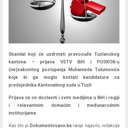
E
N
U
Skandal koji će uzdrmati pravosuđe Tuzlanskog
kantona – prijava VSTV BiH i POSKOK-u
(ne)zakonitog postupanja Muhameda Tulumovića
koje bi ga moglo koštati kandidature za
predsjednika Kantonalnog suda u Tuzli
Prijava će se dostaviti i svim medijima u BiH i regiji
i relevantnim domaćim i međunarodnim
institucijama
Kao što je
Dokumentovano.ba
ranije najavilo, redakcija