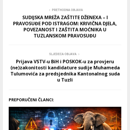
PRETHODNA OBJAVA
SUDIJSKA MREŽA ZAŠTITE DŽENEXA – I
PRAVOSUĐE POD ISTRAGOM: KRIVIČNA DJELA,
POVEZANOST I ZAŠTITA MOĆNIKA U
TUZLANSKOM PRAVOSUĐU
SLJEDEĆA OBJAVA
Prijava VSTV-u BiH i POSKOK-u za provjeru
(ne)zakonitosti kandidature sudije Muhameda
Tulumovića za predsjednika Kantonalnog suda
u Tuzli
PREPORUČENI ČLANCI: