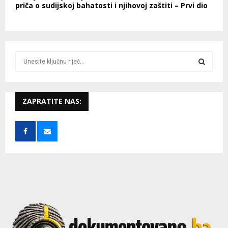
priča o sudijskoj bahatosti i njihovoj zaštiti – Prvi dio
S
e
a
S
r
c
ZAPRATITE NAS:
E
h
f
A
o
r
R
:
C
H