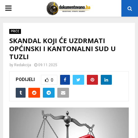
P
R
PRIČE
SKANDAL KOJI ĆE UZDRMATI
I
OPĆINSKI I KANTONALNI SUD U
TUZLI
M
by
Redakcija
09.11.2025
A
PODIJELI
0
R
Y
M