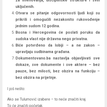
za imenovanja, disciplinske strukture i svih
uključenih.
Otvara se pitanje odgovornosti ljudi koji su
prikrili i omogućili nezakonito rukovođenje
jednim sudom 12 godina.
Bosna i Hercegovina će poslati poruku da
sudska vlast nije državna nego privatna.
Biće potvrđeno da lobiji – a ne zakon –
upravljaju sudbinama građana.
Dokumentovano.ba nastavlja objavljivati sve
dokaze, sve dokumente i sve aktere – bez
pauze, bez milosti, bez obzira na funkciju –
bez obzira na prijetnje.
I još nešto:
Ako se Tulumović izabere – to neće značiti kraj.
To će značiti početak.