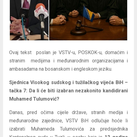
E
N
U
Ovaj tekst poslan je VSTV-u, POSKOK-u, domaćim i
stranim medijima i međunarodnim organizacijama i
ambasadama na bosanskom i engleskom jeziku.
Sjednica Visokog sudskog i tužilačkog vijeća BiH –
tačka 7: Da li će biti izabran nezakonito kandidirani
Muhamed Tulumović?
Danas, pred očima cijele države, stranih medija i
međunarodne zajednice, VSTV BiH odlučuje hoće li
izabrati Muhameda Tulumovića za predsjednika