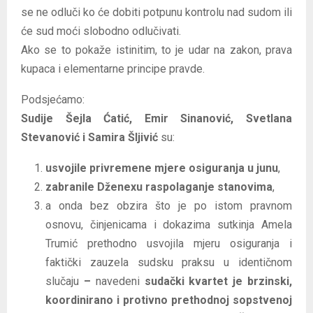
se ne odluči ko će dobiti potpunu kontrolu nad sudom ili
će sud moći slobodno odlučivati.
Ako se to pokaže istinitim, to je udar na zakon, prava
kupaca i elementarne principe pravde.
Podsjećamo:
Sudije Šejla Ćatić, Emir Sinanović, Svetlana
Stevanović i Samira Šljivić
su:
usvojile privremene mjere osiguranja u junu
,
zabranile Dženexu raspolaganje stanovima
,
a onda bez obzira što je po istom pravnom
osnovu, činjenicama i dokazima sutkinja Amela
Trumić prethodno usvojila mjeru osiguranja i
faktički zauzela sudsku praksu u identičnom
slučaju
–
navedeni
sudački kvartet je brzinski,
koordinirano i protivno prethodnoj sopstvenoj