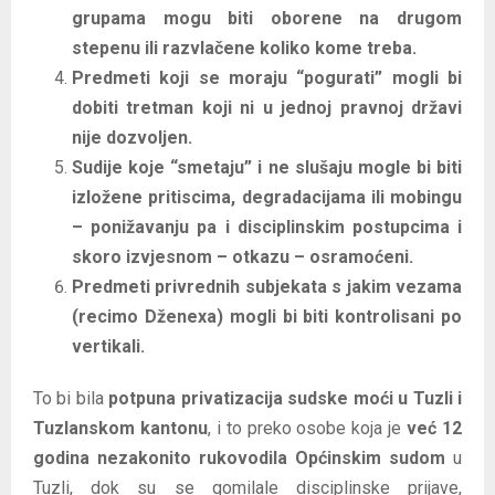
grupama mogu biti oborene na drugom
stepenu ili razvlačene koliko kome treba.
Predmeti koji se moraju “pogurati” mogli bi
dobiti tretman koji ni u jednoj pravnoj državi
nije dozvoljen.
Sudije koje “smetaju” i ne slušaju mogle bi biti
izložene pritiscima, degradacijama ili mobingu
– ponižavanju pa i disciplinskim postupcima i
skoro izvjesnom – otkazu – osramoćeni.
Predmeti privrednih subjekata s jakim vezama
(recimo Dženexa) mogli bi biti kontrolisani po
vertikali.
To bi bila
potpuna privatizacija sudske moći u Tuzli i
Tuzlanskom kantonu
, i to preko osobe koja je
već 12
godina nezakonito rukovodila Općinskim sudom
u
Tuzli, dok su se gomilale disciplinske prijave,