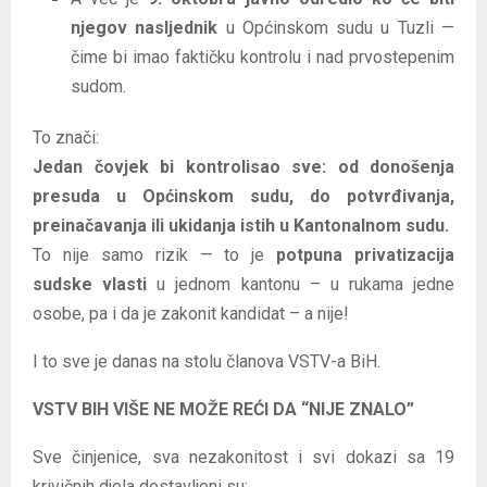
njegov nasljednik
u Općinskom sudu u Tuzli —
čime bi imao faktičku kontrolu i nad prvostepenim
sudom.
To znači:
Jedan čovjek bi kontrolisao sve: od donošenja
presuda u Općinskom sudu, do potvrđivanja,
preinačavanja ili ukidanja istih u Kantonalnom sudu.
To nije samo rizik — to je
potpuna privatizacija
sudske vlasti
u jednom kantonu – u rukama jedne
osobe, pa i da je zakonit kandidat – a nije!
I to sve je danas na stolu članova VSTV-a BiH.
VSTV BIH VIŠE NE MOŽE REĆI DA “NIJE ZNALO”
Sve činjenice, sva nezakonitost i svi dokazi sa 19
krivičnih djela dostavljeni su: