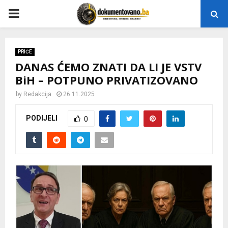
P
R
PRIČE
DANAS ĆEMO ZNATI DA LI JE VSTV
I
BiH – POTPUNO PRIVATIZOVANO
M
by
Redakcija
26.11.2025
PODIJELI
0
A
R
Y
M