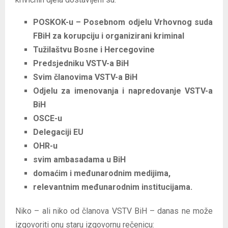
POSKOK-u – Posebnom odjelu Vrhovnog suda
FBiH za korupciju i organizirani kriminal
Tužilaštvu Bosne i Hercegovine
Predsjedniku VSTV-a BiH
Svim članovima VSTV-a BiH
Odjelu za imenovanja i napredovanje VSTV-a
BiH
OSCE-u
Delegaciji EU
OHR-u
svim ambasadama u BiH
domaćim i međunarodnim medijima,
relevantnim međunarodnim institucijama.
Niko – ali niko od članova VSTV BiH – danas ne može
izgovoriti onu staru izgovornu rečenicu: