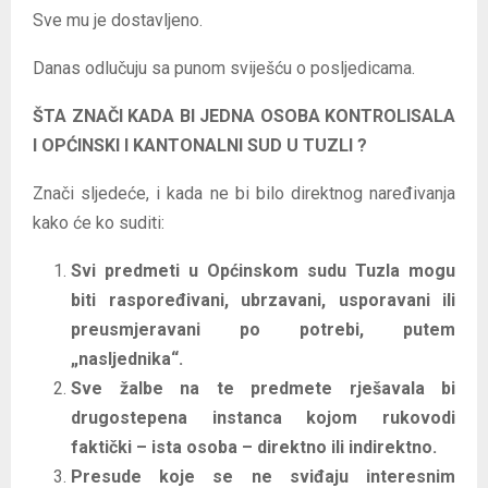
Sve mu je dostavljeno.
Danas odlučuju sa punom sviješću o posljedicama.
ŠTA ZNAČI KADA BI JEDNA OSOBA KONTROLISALA
I OPĆINSKI I KANTONALNI SUD U TUZLI ?
Znači sljedeće, i kada ne bi bilo direktnog naređivanja
kako će ko suditi:
Svi predmeti u Općinskom sudu Tuzla mogu
biti raspoređivani, ubrzavani, usporavani ili
preusmjeravani po potrebi, putem
„nasljednika“.
Sve žalbe na te predmete rješavala bi
drugostepena instanca kojom rukovodi
faktički – ista osoba – direktno ili indirektno.
Presude koje se ne sviđaju interesnim