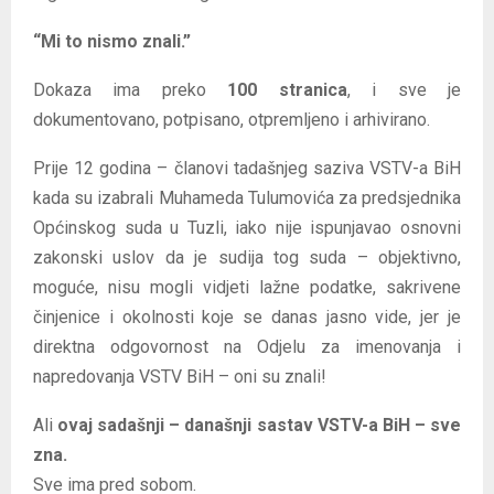
“Mi to nismo znali.”
Dokaza ima preko
100 stranica
, i sve je
dokumentovano, potpisano, otpremljeno i arhivirano.
Prije 12 godina – članovi tadašnjeg saziva VSTV-a BiH
kada su izabrali Muhameda Tulumovića za predsjednika
Općinskog suda u Tuzli, iako nije ispunjavao osnovni
zakonski uslov da je sudija tog suda – objektivno,
moguće, nisu mogli vidjeti lažne podatke, sakrivene
činjenice i okolnosti koje se danas jasno vide, jer je
direktna odgovornost na Odjelu za imenovanja i
napredovanja VSTV BiH – oni su znali!
Ali
ovaj sadašnji – današnji sastav VSTV-a BiH – sve
zna.
Sve ima pred sobom.