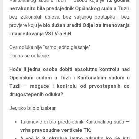
Kantonalnog suda u Tuzli — osobu koja je
12 godina
nezakonito bila predsjednik Općinskog suda u Tuzli
,
bez zakonskih uslova, bez valjanog postupka i bez
provjere koju je
bio dužan uraditi Odjel za imenovanja
i napredovanja VSTV-a BiH
.
Ova odluka nije “samo jedno glasanje”.
Danas se odlučuje:
Hoće li jedna osoba dobiti apsolutnu kontrolu nad
Općinskim sudom u Tuzli i Kantonalnim sudom u
Tuzli – moguće i kontrolu od prvostepenih do
drugostepenih odluka?
Jer, ako bi bio izabran:
Tulumović bi bio predsjednik Kantonalnog suda —
vrha pravosudne vertikale TK
;
A već je
9. oktobra javno odredio ko će biti