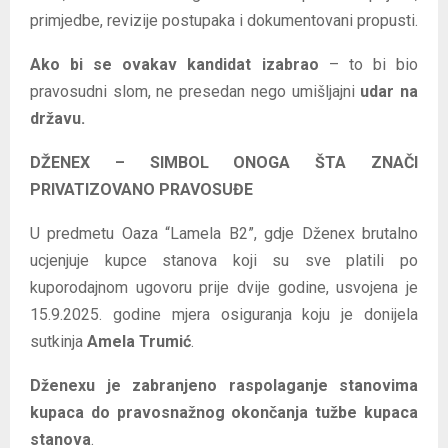
primjedbe, revizije postupaka i dokumentovani propusti.
Ako bi se ovakav kandidat izabrao
– to bi bio
pravosudni slom, ne presedan nego umišljajni
udar na
državu.
DŽENEX – SIMBOL ONOGA ŠTA ZNAČI
PRIVATIZOVANO PRAVOSUĐE
U predmetu Oaza “Lamela B2”, gdje Dženex brutalno
ucjenjuje kupce stanova koji su sve platili po
kuporodajnom ugovoru prije dvije godine, usvojena je
15.9.2025. godine mjera osiguranja koju je donijela
sutkinja
Amela Trumić
.
Dženexu je zabranjeno raspolaganje stanovima
kupaca do pravosnažnog okončanja tužbe kupaca
stanova
.