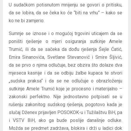
U sudačkom potisnutom mnijenju se govori o pritisku,
da se lobira, da se čeka ko će “biti na vrhu” – kako se
ko ne bi zamjerio.
Sumnje se iznose i o mogućoj trgovini uticajem da se
poništi rješenje o mjeri osiguranja sutkinje Amele
Trumić, ili da se sačeka da dođu rješenja Šejle Ćatić,
Emira Sinanovića, Svetlane Stevanović i Smire Šljivić,
da se prvo o njima odlučuje, bez obzira što dolaze dva
mjeseca kasnije i da se odbiju žalbe kupaca te stvori
„sudska praksa“ i da se ne odlučuje o obrazloženju
sutkinje Amele Trumić koje je procesno i materijalno –
zakonski perfektno. Nije jednostavno potpisati se u
rušenju zakonitog sudskog rješenja, pogotovo kada je
slučaj Dženex prijavljen POSOKOK-u i Tužilaštvu BiH, pa
i VSTV BiH, ako ga bude poslije današnje odluke.
Možda se predmet zadržava, blokira i drži u ladici dok