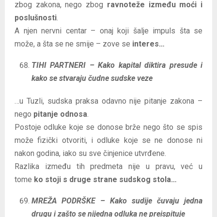
zbog zakona, nego zbog
ravnoteže između moći i
poslušnosti
.
A njen nervni centar – onaj koji šalje impuls šta se
može, a šta se ne smije – zove se
interes…
TIHI PARTNERI – Kako kapital diktira presude i
kako se stvaraju čudne sudske veze
…u Tuzli, sudska praksa odavno nije pitanje zakona –
nego
pitanje odnosa
.
Postoje odluke koje se donose brže nego što se spis
može fizički otvoriti, i odluke koje se ne donose ni
nakon godina, iako su sve činjenice utvrđene.
Razlika između tih predmeta nije u pravu, već u
tome
ko stoji s druge strane sudskog stola…
MREŽA PODRŠKE – Kako sudije čuvaju jedna
drugu i zašto se nijedna odluka ne preispituje