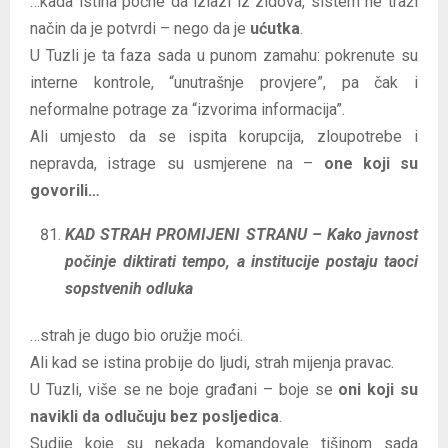
…kada istina počne da izlazi iz zidova, sistem ne traži
način da je potvrdi – nego da je
ućutka
.
U Tuzli je ta faza sada u punom zamahu: pokrenute su
interne kontrole, “unutrašnje provjere”, pa čak i
neformalne potrage za “izvorima informacija”.
Ali umjesto da se ispita korupcija, zloupotrebe i
nepravda, istrage su usmjerene na –
one koji su
govorili…
KAD STRAH PROMIJENI STRANU – Kako javnost
počinje diktirati tempo, a institucije postaju taoci
sopstvenih odluka
…strah je dugo bio oružje moći.
Ali kad se istina probije do ljudi, strah mijenja pravac.
U Tuzli, više se ne boje građani – boje se
oni koji su
navikli da odlučuju bez posljedica
.
Sudije koje su nekada komandovale tišinom sada