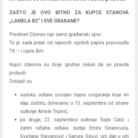
ZAŠTO JE OVO BITNO ZA KUPCE STANOVA
„LAMELA B2“ I SVE GRAĐANE?
Predmet Dženex nije samo građanski spor.
To je sada jedan od najvećih ispitnih papira pravosuđa
TK – i cijele BiH.
Kupci stanova su dvije godine čekali da se pravda
probudi.
Dobijali su:
sudsku odluke usvojen mjere osiguranja koje im
daju zaštitu, donesenu u 15. septembra od strane
sutkinje Amele Trumić,
pa druge, 22. septembra sutkinje Šejle Ćatić i
zatim rafalne odluke sudija Emira Sinanovića,
Svetlane Stevanović i Samire Šljivić, isti dan u isti