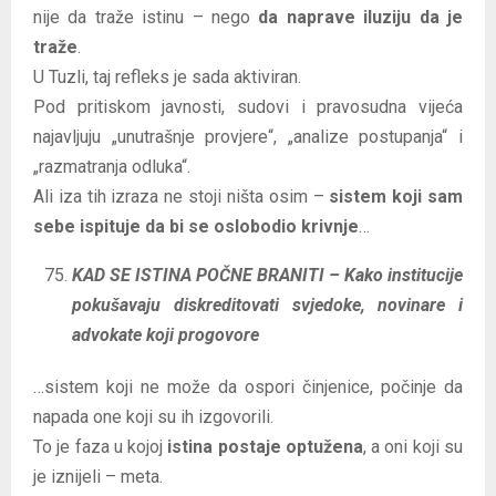
nije da traže istinu – nego
da naprave iluziju da je
traže
.
U Tuzli, taj refleks je sada aktiviran.
Pod pritiskom javnosti, sudovi i pravosudna vijeća
najavljuju „unutrašnje provjere“, „analize postupanja“ i
„razmatranja odluka“.
Ali iza tih izraza ne stoji ništa osim –
sistem koji sam
sebe ispituje da bi se oslobodio krivnje
…
KAD SE ISTINA POČNE BRANITI – Kako institucije
pokušavaju diskreditovati svjedoke, novinare i
advokate koji progovore
…sistem koji ne može da ospori činjenice, počinje da
napada one koji su ih izgovorili.
To je faza u kojoj
istina postaje optužena
, a oni koji su
je iznijeli – meta.