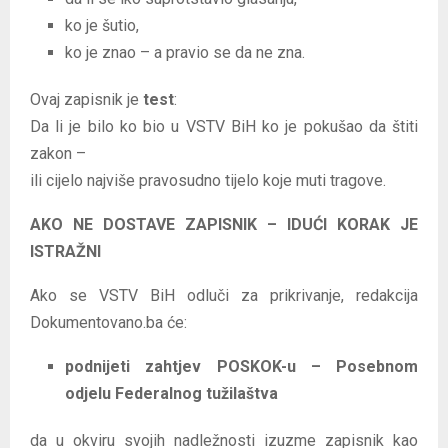
ko je šutio,
ko je znao – a pravio se da ne zna.
Ovaj zapisnik je
test
:
Da li je bilo ko bio u VSTV BiH ko je pokušao da štiti
zakon –
ili cijelo najviše pravosudno tijelo koje muti tragove.
AKO NE DOSTAVE ZAPISNIK – IDUĆI KORAK JE
ISTRAŽNI
Ako se VSTV BiH odluči za prikrivanje, redakcija
Dokumentovano.ba će:
podnijeti zahtjev POSKOK-u – Posebnom
odjelu Federalnog tužilaštva
da u okviru svojih nadležnosti izuzme zapisnik kao