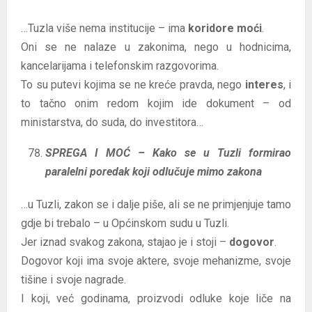
…Tuzla više nema institucije – ima
koridore moći
.
Oni se ne nalaze u zakonima, nego u hodnicima,
kancelarijama i telefonskim razgovorima.
To su putevi kojima se ne kreće pravda, nego
interes
, i
to tačno onim redom kojim ide dokument – od
ministarstva, do suda, do investitora…
SPREGA I MOĆ – Kako se u Tuzli formirao
paralelni poredak koji odlučuje mimo zakona
…u Tuzli, zakon se i dalje piše, ali se ne primjenjuje tamo
gdje bi trebalo – u Općinskom sudu u Tuzli.
Jer iznad svakog zakona, stajao je i stoji –
dogovor
.
Dogovor koji ima svoje aktere, svoje mehanizme, svoje
tišine i svoje nagrade.
I koji, već godinama, proizvodi odluke koje liče na