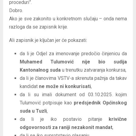
proceduri”.
Dobro.
Ako je sve zakonito u konkretnom slučaju – onda nema
razloga da se zapisnik krije.
Ali zapisnik je ključan jer će pokazati:
da li je Odjel za imenovanje predočio činjenicu da
Muhamed Tulumović nije bio sudija
Kantonalnog suda
u trenutku zatvaranja konkursa,
da li je članovima VSTV-a skrenuta pažnja da takav
kandidat
ne može ni konkurisati
,
da li su imali dokument od 03.10.2025. kojim
Tulumović potpisuje kao
predsjednik Općinskog
suda u Tuzli
,
da li je iko postavio pitanje
krivične
odgovornosti za raniji nezakonit mandat
,
da li se iko suprotstavio glasanju,