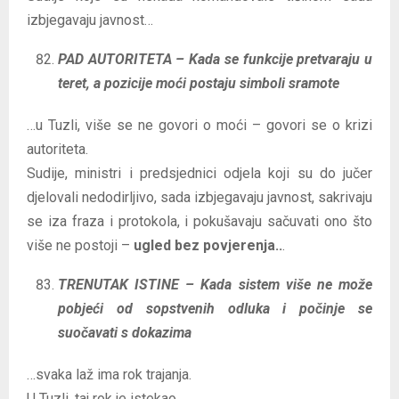
izbjegavaju javnost…
PAD AUTORITETA – Kada se funkcije pretvaraju u
teret, a pozicije moći postaju simboli sramote
…u Tuzli, više se ne govori o moći – govori se o krizi
autoriteta.
Sudije, ministri i predsjednici odjela koji su do jučer
djelovali nedodirljivo, sada izbjegavaju javnost, sakrivaju
se iza fraza i protokola, i pokušavaju sačuvati ono što
više ne postoji –
ugled bez povjerenja..
.
TRENUTAK ISTINE – Kada sistem više ne može
pobjeći od sopstvenih odluka i počinje se
suočavati s dokazima
…svaka laž ima rok trajanja.
U Tuzli, taj rok je istekao.