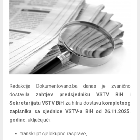
E
N
U
Redakcija Dokumentovano.ba danas je zvanično
dostavila
zahtjev predsjedniku VSTV BiH
i
Sekretarijatu VSTV BiH
za hitnu dostavu
kompletnog
zapisnika sa sjednice VSTV-a BiH od 26.11.2025.
godine
, uključujući:
transkript cjelokupne rasprave,