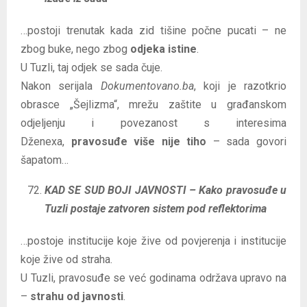
…postoji trenutak kada zid tišine počne pucati – ne
zbog buke, nego zbog
odjeka istine
.
U Tuzli, taj odjek se sada čuje.
Nakon serijala
Dokumentovano.ba
, koji je razotkrio
obrasce „Šejlizma“, mrežu zaštite u građanskom
odjeljenju i povezanost s interesima
Dženexa,
pravosuđe više nije tiho
– sada govori
šapatom…
KAD SE SUD BOJI JAVNOSTI – Kako pravosuđe u
Tuzli postaje zatvoren sistem pod reflektorima
…postoje institucije koje žive od povjerenja i institucije
koje žive od straha.
U Tuzli, pravosuđe se već godinama održava upravo na
–
strahu od javnosti
.