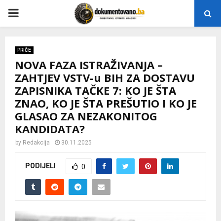
P
R
PRIČE
NOVA FAZA ISTRAŽIVANJA –
I
ZAHTJEV VSTV-u BIH ZA DOSTAVU
ZAPISNIKA TAČKE 7: KO JE ŠTA
M
ZNAO, KO JE ŠTA PREŠUTIO I KO JE
GLASAO ZA NEZAKONITOG
A
KANDIDATA?
by
Redakcija
30.11.2025
R
PODIJELI
0
Y
M