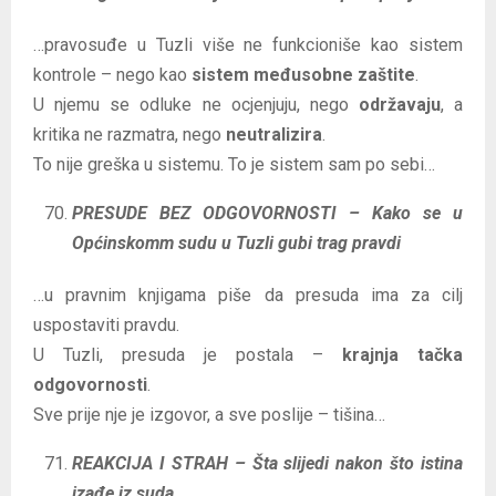
…pravosuđe u Tuzli više ne funkcioniše kao sistem
kontrole – nego kao
sistem međusobne zaštite
.
U njemu se odluke ne ocjenjuju, nego
održavaju
, a
kritika ne razmatra, nego
neutralizira
.
To nije greška u sistemu. To je sistem sam po sebi…
PRESUDE BEZ ODGOVORNOSTI – Kako se u
Općinskomm sudu u Tuzli gubi trag pravdi
…u pravnim knjigama piše da presuda ima za cilj
uspostaviti pravdu.
U Tuzli, presuda je postala –
krajnja tačka
odgovornosti
.
Sve prije nje je izgovor, a sve poslije – tišina…
REAKCIJA I STRAH – Šta slijedi nakon što istina
izađe iz suda