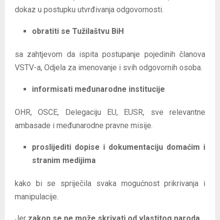
dokaz u postupku utvrđivanja odgovornosti.
obratiti se Tužilaštvu BiH
sa zahtjevom da ispita postupanje pojedinih članova
VSTV-a, Odjela za imenovanje i svih odgovornih osoba.
informisati međunarodne institucije
OHR, OSCE, Delegaciju EU, EUSR, sve relevantne
ambasade i međunarodne pravne misije.
proslijediti dopise i dokumentaciju domaćim i
stranim medijima
kako bi se spriječila svaka mogućnost prikrivanja i
manipulacije.
Jer
zakon se ne može skrivati od vlastitog naroda
.