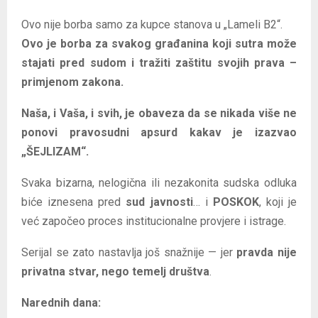
Ovo nije borba samo za kupce stanova u „Lameli B2“.
Ovo je borba za svakog građanina koji sutra može
stajati pred sudom i tražiti zaštitu svojih prava –
primjenom zakona.
Naša, i Vaša, i svih, je obaveza da se nikada više ne
ponovi pravosudni apsurd kakav je izazvao
„ŠEJLIZAM“.
Svaka bizarna, nelogična ili nezakonita sudska odluka
biće iznesena pred
sud javnosti
… i
POSKOK
, koji je
već započeo proces institucionalne provjere i istrage.
Serijal se zato nastavlja još snažnije — jer
pravda nije
privatna stvar, nego temelj društva
.
Narednih dana: