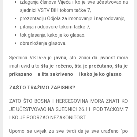
izlaganja članova Vijeća i ko je sve učestvovao na
sjednici VSTV BiH tokom tačke 7,
prezentaciju Odjela za imenovanje i napredovanje,
pitanja i odgovore tokom tačke 7,
tok glasanja, kako je ko glasao.
obrazloženja glasova.
Sjednica VSTV-a je
javna
, što znači da javnost mora
imati uvid u to
šta je rečeno, šta je prećutano, šta je
prikazano – a šta sakriveno – i kako je ko glasao
.
ZAŠTO TRAŽIMO ZAPISNIK?
ZATO ŠTO BOSNA I HERCEGOVINA MORA ZNATI KO
JE UČESTVOVAO NA SJEDNICI 26.11. POD TAČKOM 7
I KO JE PODRŽAO NEZAKONITOST
Uporno se uvijek za sve tvrdi da je sve urađeno “po