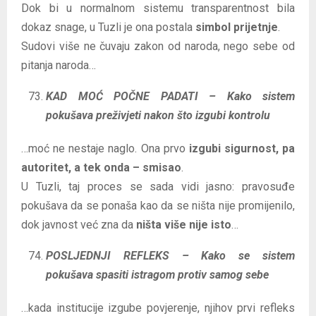
Dok bi u normalnom sistemu transparentnost bila
dokaz snage, u Tuzli je ona postala
simbol prijetnje
.
Sudovi više ne čuvaju zakon od naroda, nego sebe od
pitanja naroda…
KAD MOĆ POČNE PADATI – Kako sistem
pokušava preživjeti nakon što izgubi kontrolu
…moć ne nestaje naglo. Ona prvo
izgubi sigurnost, pa
autoritet, a tek onda – smisao
.
U Tuzli, taj proces se sada vidi jasno: pravosuđe
pokušava da se ponaša kao da se ništa nije promijenilo,
dok javnost već zna da
ništa više nije isto
…
POSLJEDNJI REFLEKS – Kako se sistem
pokušava spasiti istragom protiv samog sebe
…kada institucije izgube povjerenje, njihov prvi refleks