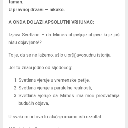
taman.
U pravnoj državi — nikako.
A ONDA DOLAZI APSOLUTNI VRHUNAC:
Izjava Svetlane – da Mirnes objavljuje objave koje još
nisu objavljene!?
To je, da se ne lažemo, ušlo u pr(lj)avosudnu istoriju.
Jer to znači jedno od sljedećeg:
Svetlana vjeruje u vremenske petlje,
Svetlana vjeruje u paralelne realnosti,
Svetlana vjeruje da Mirnes ima moć predviđanja
budućih objava,
U svakom od ova tri slučaja imamo isti rezultat: