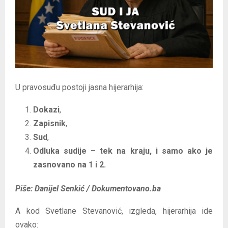
E
N
U
U pravosuđu postoji jasna hijerarhija:
Dokazi
,
Zapisnik
,
Sud
,
Odluka sudije – tek na kraju, i samo ako je
zasnovano na 1 i 2.
Piše: Danijel Senkić / Dokumentovano.ba
A kod Svetlane Stevanović, izgleda, hijerarhija ide
ovako: