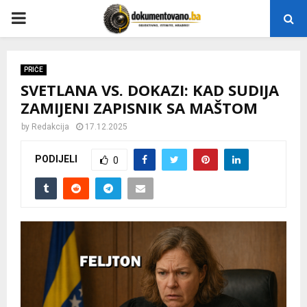
P
R
PRIČE
SVETLANA VS. DOKAZI: KAD SUDIJA
I
ZAMIJENI ZAPISNIK SA MAŠTOM
M
by
Redakcija
17.12.2025
PODIJELI
0
A
R
Y
M