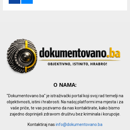
r
R
:
C
H
O NAMA:
"Dokumentovano.ba" je istraživački portal koji svoj rad temelji na
objektivnosti, istini i hrabrosti. Na našoj platformi ima mjesta i za
vaše priče, te vas pozivamo da nas kontaktirate, kako bismo
zajedno doprinijeli zdravom društvu bez kriminala i korupcije.
Kontaktiraj nas
info@dokumentovano.ba