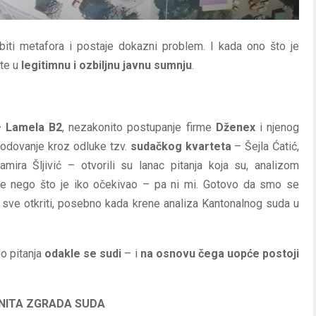
biti metafora i postaje dokazni problem. I kada ono što je
ste u
legitimnu i ozbiljnu javnu sumnju
.
 Lamela B2
, nezakonito postupanje firme
Dženex
i njenog
godovanje kroz odluke tzv.
sudačkog kvarteta
– Šejla Ćatić,
mira Šljivić – otvorili su lanac pitanja koja su, analizom
alje nego što je iko očekivao – pa ni mi. Gotovo da smo se
 sve otkriti, posebno kada krene analiza Kantonalnog suda u
do pitanja
odakle se sudi
– i
na osnovu čega uopće postoji
ONITA ZGRADA SUDA