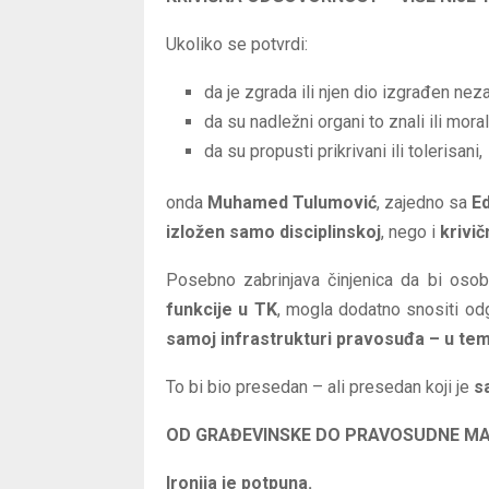
Ukoliko se potvrdi:
da je zgrada ili njen dio izgrađen nez
da su nadležni organi to znali ili moral
da su propusti prikrivani ili tolerisani,
onda
Muhamed Tulumović
, zajedno sa
E
izložen samo disciplinskoj
, nego i
krivi
Posebno zabrinjava činjenica da bi oso
funkcije u TK
, mogla dodatno snositi o
samoj infrastrukturi pravosuđa – u te
To bi bio presedan – ali presedan koji je
s
OD GRAĐEVINSKE DO PRAVOSUDNE MA
Ironija je potpuna.