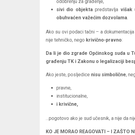
odobrenju za građenje,
sivi dio objekta
predstavlja
višak
obuhvaćen važećim dozvolama
.
Ako su ovi podaci tačni – a dokumentacija 
nije tehničko, nego
krivično-pravno
:
Da li je dio zgrade Općinskog suda u 
građenju TK i Zakonu o legalizaciji be
Ako jeste, posljedice
nisu simbolične
, ne
pravne,
institucionalne,
i krivične,
…pogotovo ako je sud učesnik, a nije da nije
KO JE MORAO REAGOVATI – I ZAŠTO N