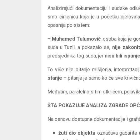
Analizirajući dokumentaciju i sudske od
smo činjenicu koja je u početku djelovala
opasnija po sistem:
–
Muhamed Tulumović
, osoba koja je g
suda u Tuzli, a pokazalo se,
nije zakon
predsjednika tog suda, jer
nisu bili ispun
To više nije pitanje mišljenja, interpretac
stanje
– pitanje je samo ko će sve krivično
Međutim, paralelno s tim otkrićem, pojavil
ŠTA POKAZUJE ANALIZA ZGRADE OPĆ
Na osnovu dostupne dokumentacije i grafič
žuti dio objekta
označava gabarite u