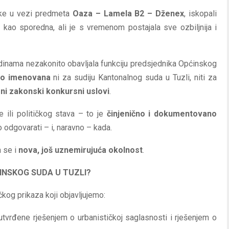
luke u vezi predmeta
Oaza – Lamela B2 – Dženex
, iskopali
 kao sporedna, ali je s vremenom postajala sve ozbiljnija i
odinama nezakonito obavljala funkciju predsjednika Općinskog
ito imenovana
ni za sudiju Kantonalnog suda u Tuzli, niti za
jeni zakonski konkursni uslovi
.
ije ili političkog stava – to je
činjenično i dokumentovano
 odgovarati – i, naravno – kada.
a se i
nova, još uznemirujuća okolnost
.
INSKOG SUDA U TUZLI?
kog prikaza koji objavljujemo:
tvrđene rješenjem o urbanističkoj saglasnosti i rješenjem o