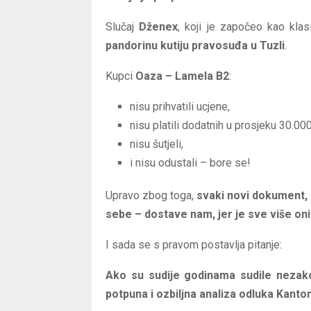
Slučaj
Dženex
, koji je započeo kao kla
pandorinu kutiju pravosuđa u Tuzli
.
Kupci
Oaza – Lamela B2
:
nisu prihvatili ucjene,
nisu platili dodatnih u prosjeku 30.0
nisu šutjeli,
i nisu odustali – bore se!
Upravo zbog toga,
svaki novi dokument, 
sebe – dostave nam, jer je sve više onih
I sada se s pravom postavlja pitanje:
Ako su sudije godinama sudile nezako
potpuna i ozbiljna analiza odluka Kanto