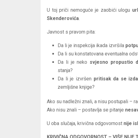
U toj priči nemoguće je zaobići ulogu
ur
Skenderovića
.
Javnost s pravom pita:
Da li je inspekcija ikada izvršila
potpu
Da li su konstatovana eventualna ods
Da li je neko
svjesno propustio 
stanja?
Da li je izvršen
pritisak da se izd
zemljišne knjige?
Ako su nadležni znali, a nisu postupali – r
Ako nisu znali – postavlja se pitanje
nesav
U oba slučaja, krivična odgovornost
nije i
KRIVIČNA ODGOVORNOST – VIŠE NIJE 