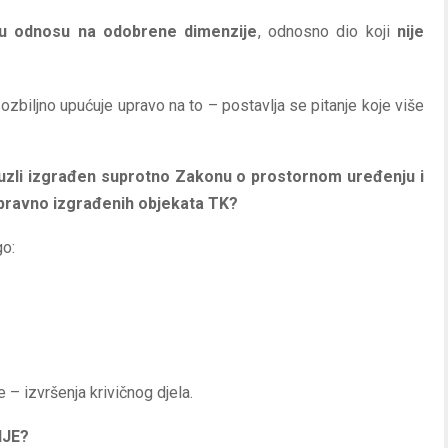
 u odnosu na odobrene dimenzije
, odnosno dio koji
nije
ozbiljno upućuje upravo na to – postavlja se pitanje koje više
Tuzli izgrađen suprotno Zakonu o prostornom uređenju i
spravno izgrađenih objekata TK?
go:
 – izvršenja krivičnog djela.
IJE?