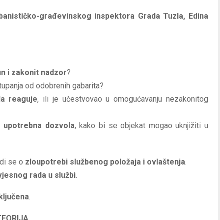
banističko-građevinskog inspektora Grada Tuzla, Edina
n i zakonit nadzor
?
tupanja od odobrenih gabarita?
da reaguje
, ili je učestvovao u omogućavanju nezakonitog
a upotrebna dozvola
, kako bi se objekat mogao uknjižiti u
adi se o
zloupotrebi službenog položaja i ovlaštenja
.
jesnog rada u službi
.
sključena
.
TEORIJA