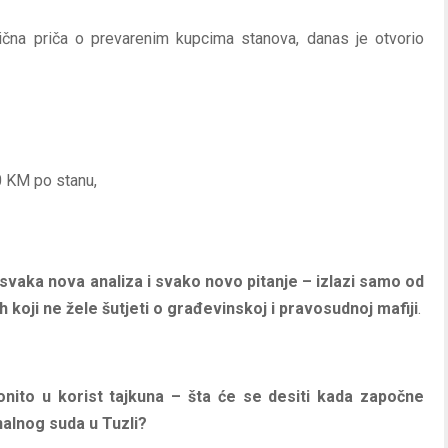
sična priča o prevarenim kupcima stanova, danas je otvorio
00 KM po stanu,
svaka nova analiza i svako novo pitanje – izlazi samo od
 koji ne žele šutjeti o građevinskoj i pravosudnoj mafiji
.
nito u korist tajkuna – šta će se desiti kada započne
nalnog suda u Tuzli?