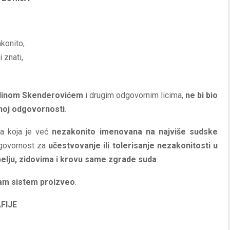
akonito,
i znati,
dinom Skenderovićem
i drugim odgovornim licima,
ne bi bio
čnoj odgovornosti
.
ba koja je već
nezakonito imenovana na najviše sudske
dgovornost za
učestvovanje ili tolerisanje nezakonitosti u
melju, zidovima i krovu same zgrade suda
.
am sistem proizveo
.
FIJE