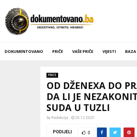
DOKUMENTOVANO
PRIČE
VAŠE PRIČE
VIJESTI
BAZA
PRIČE
OD DŽENEXA DO P
DA LI JE NEZAKONI
SUDA U TUZLI
by
Redakcija
20.12.2025
PODIJELI
0