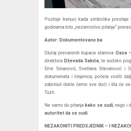
Postoje trenuci kada simbolika prestaje 
godinama bilo „nezamislivo pitanje“ prera
Autor: Dokumentovano.ba
Slučaj prevarenih kupaca stanova
Oaza –
direktora
Dževada Sakića
, te sudsko po
Emir Sinanović, Svetlana Stevanović i Sa
dokumenata i činjenica, počela voditi d
zabrinuli dokle ćemo sve doći i šta će se
Tuzli.
Ne samo do pitanja
kako se sudi
, nego i 
autoritet da se sudi
.
NEZAKONITI PREDSJEDNIK – I NEZAK