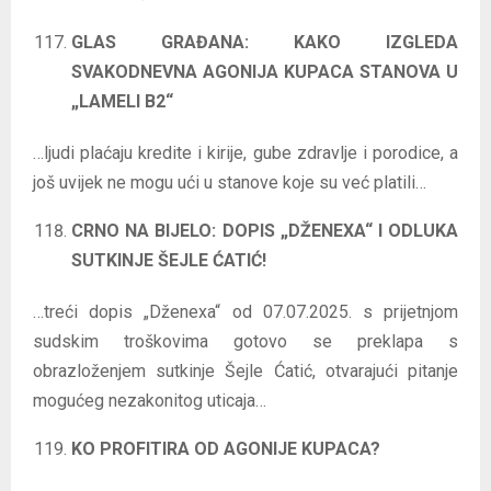
GLAS GRAĐANA: KAKO IZGLEDA
SVAKODNEVNA AGONIJA KUPACA STANOVA U
„LAMELI B2“
…ljudi plaćaju kredite i kirije, gube zdravlje i porodice, a
još uvijek ne mogu ući u stanove koje su već platili…
CRNO NA BIJELO: DOPIS „DŽENEXA“ I ODLUKA
SUTKINJE ŠEJLE ĆATIĆ!
…treći dopis „Dženexa“ od 07.07.2025. s prijetnjom
sudskim troškovima gotovo se preklapa s
obrazloženjem sutkinje Šejle Ćatić, otvarajući pitanje
mogućeg nezakonitog uticaja…
KO PROFITIRA OD AGONIJE KUPACA?