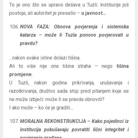
To je ono što se upravo dešava u Tuzli: institucije još
postoje, ali autoritet je preselio –
u javnost…
NOVA FAZA: Obnova povjerenja i sistemska
katarza – može li Tuzla ponovo povjerovati u
pravdu?
…nakon svake istine dolazi tišina.
Ali to više nije ona tišina straha – nego
tišina
promjene
.
U Tuzli, nakon godina prikrivanja, urušavanja i
razotkrivanja, društvo sada stoji pred pitanjem koje se
ne može izbjeći: može li se pravda obnoviti?
I ako može – ko će je graditi…
MORALNA REKONSTRUKCIJA – Kako pojedinci iz
institucija pokušavaju povratiti lični integritet i
povjerenje građana