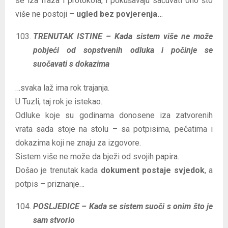
se iza fraza i protokola, i pokušavaju sačuvati ono što
više ne postoji –
ugled bez povjerenja..
.
TRENUTAK ISTINE – Kada sistem više ne može
pobjeći od sopstvenih odluka i počinje se
suočavati s dokazima
…svaka laž ima rok trajanja.
U Tuzli, taj rok je istekao.
Odluke koje su godinama donosene iza zatvorenih
vrata sada stoje na stolu – sa potpisima, pečatima i
dokazima koji ne znaju za izgovore.
Sistem više ne može da bježi od svojih papira.
Došao je trenutak kada
dokument postaje svjedok
, a
potpis – priznanje…
POSLJEDICE – Kada se sistem suoči s onim što je
sam stvorio