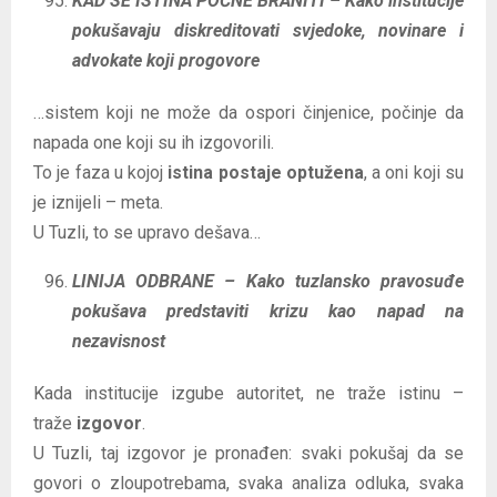
KAD SE ISTINA POČNE BRANITI – Kako institucije
pokušavaju diskreditovati svjedoke, novinare i
advokate koji progovore
…sistem koji ne može da ospori činjenice, počinje da
napada one koji su ih izgovorili.
To je faza u kojoj
istina postaje optužena
, a oni koji su
je iznijeli – meta.
U Tuzli, to se upravo dešava…
LINIJA ODBRANE – Kako tuzlansko pravosuđe
pokušava predstaviti krizu kao napad na
nezavisnost
Kada institucije izgube autoritet, ne traže istinu –
traže
izgovor
.
U Tuzli, taj izgovor je pronađen: svaki pokušaj da se
govori o zloupotrebama, svaka analiza odluka, svaka