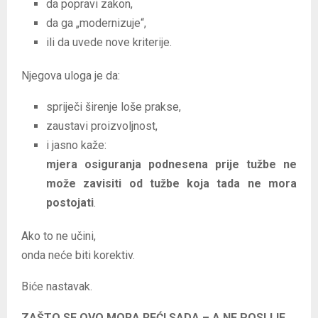
da popravi zakon,
da ga „modernizuje“,
ili da uvede nove kriterije.
Njegova uloga je da:
spriječi širenje loše prakse,
zaustavi proizvoljnost,
i jasno kaže:
mjera osiguranja podnesena prije tužbe ne
može zavisiti od tužbe koja tada ne mora
postojati
.
Ako to ne učini,
onda neće biti korektiv.
Biće nastavak.
ZAŠTO SE OVO MORA REĆI SADA – A NE POSLIJE