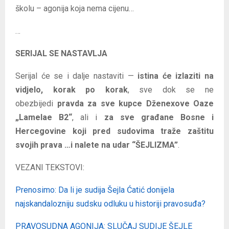
školu – agonija koja nema cijenu…
…
SERIJAL SE NASTAVLJA
Serijal će se i dalje nastaviti —
istina će izlaziti na
vidjelo, korak po korak
, sve dok se ne
obezbijedi
pravda za sve kupce Dženexove Oaze
„Lamelae B2“
, ali i
za sve građane Bosne i
Hercegovine koji pred sudovima traže zaštitu
svojih prava …i nalete na udar “ŠEJLIZMA”
.
VEZANI TEKSTOVI:
Prenosimo: Da li je sudija Šejla Ćatić donijela
najskandalozniju sudsku odluku u historiji pravosuđa?
PRAVOSUDNA AGONIJA: SLUČAJ SUDIJE ŠEJLE