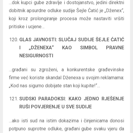
…dok kupci gube zdravlje i dostojanstvo, jedini direktni
dobitnik apsurdne odluke sudije Šejle Ćatić je „Dženex“,
koji kroz prolongiranje procesa može nastaviti vršiti
pritiske i ucjene…
GLAS JAVNOSTI: SLUČAJ SUDIJE ŠEJLE ĆATIĆ
I „DŽENEXA“ KAO SIMBOL PRAVNE
NESIGURNOSTI
…građani su zgroženi, a konkurentske građevinske
firme već koriste skandal Dženexa u svojim reklamama:
„Kod nas sigurno dobijate stan koji kupite!“…
SUDSKI PARADOKSI: KAKO JEDNO RJEŠENJE
RUŠI POVJERENJE U SVE SUDIJE
…ako isti sud na istim dokazima i činjenicama donosi
potpuno suprotne odluke, građani gube svaku vjeru da