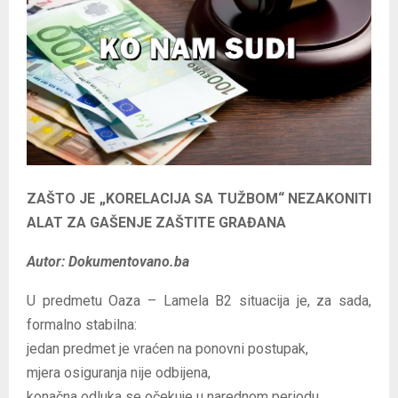
E
N
U
ZAŠTO JE „KORELACIJA SA TUŽBOM“ NEZAKONITI
ALAT ZA GAŠENJE ZAŠTITE GRAĐANA
Autor: Dokumentovano.ba
U predmetu Oaza – Lamela B2 situacija je, za sada,
formalno stabilna:
jedan predmet je vraćen na ponovni postupak,
mjera osiguranja nije odbijena,
konačna odluka se očekuje u narednom periodu.