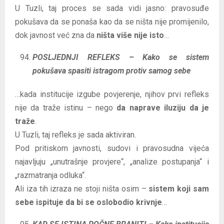
U Tuzli, taj proces se sada vidi jasno: pravosuđe
pokušava da se ponaša kao da se ništa nije promijenilo,
dok javnost već zna da
ništa više nije isto
…
POSLJEDNJI REFLEKS – Kako se sistem
pokušava spasiti istragom protiv samog sebe
…kada institucije izgube povjerenje, njihov prvi refleks
nije da traže istinu – nego
da naprave iluziju da je
traže
.
U Tuzli, taj refleks je sada aktiviran.
Pod pritiskom javnosti, sudovi i pravosudna vijeća
najavljuju „unutrašnje provjere“, „analize postupanja“ i
„razmatranja odluka“.
Ali iza tih izraza ne stoji ništa osim –
sistem koji sam
sebe ispituje da bi se oslobodio krivnje
…