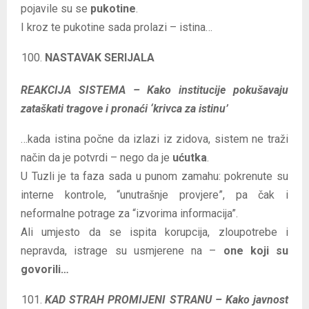
pojavile su se
pukotine
.
I kroz te pukotine sada prolazi – istina…
NASTAVAK SERIJALA
REAKCIJA SISTEMA – Kako institucije pokušavaju
zataškati tragove i pronaći ‘krivca za istinu’
…kada istina počne da izlazi iz zidova, sistem ne traži
način da je potvrdi – nego da je
ućutka
.
U Tuzli je ta faza sada u punom zamahu: pokrenute su
interne kontrole, “unutrašnje provjere”, pa čak i
neformalne potrage za “izvorima informacija”.
Ali umjesto da se ispita korupcija, zloupotrebe i
nepravda, istrage su usmjerene na –
one koji su
govorili…
KAD STRAH PROMIJENI STRANU – Kako javnost