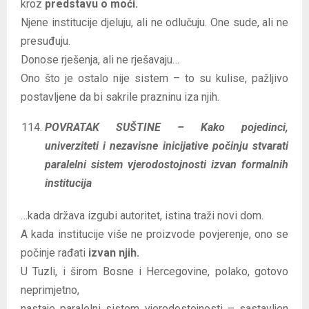
kroz
predstavu o moći.
Njene institucije djeluju, ali ne odlučuju. One sude, ali ne
presuđuju.
Donose rješenja, ali ne rješavaju…
Ono što je ostalo nije sistem – to su kulise, pažljivo
postavljene da bi sakrile prazninu iza njih.
POVRATAK SUŠTINE – Kako pojedinci,
univerziteti i nezavisne inicijative počinju stvarati
paralelni sistem vjerodostojnosti izvan formalnih
institucija
…kada država izgubi autoritet, istina traži novi dom.
A kada institucije više ne proizvode povjerenje, ono se
počinje rađati
izvan njih.
U Tuzli, i širom Bosne i Hercegovine, polako, gotovo
neprimjetno,
nastaje paralelni sistem vjerodostojnosti – sastavljen