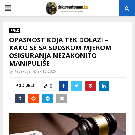
P
R
PRIČE
OPASNOST KOJA TEK DOLAZI –
I
KAKO SE SA SUDSKOM MJEROM
OSIGURANJA NEZAKONITO
M
MANIPULIŠE
A
by
Redakcija
27.12.2025
PODIJELI
0
R
Y
M