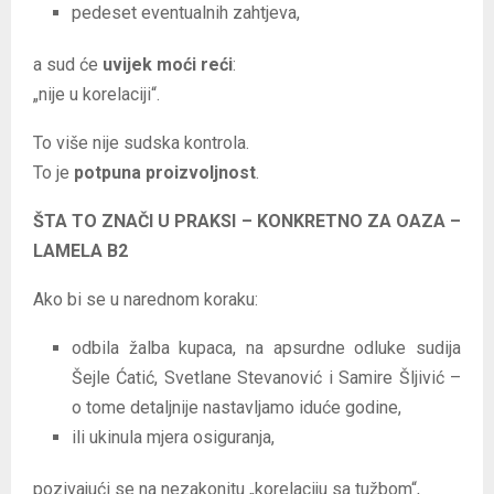
pedeset eventualnih zahtjeva,
a sud će
uvijek moći reći
:
„nije u korelaciji“.
To više nije sudska kontrola.
To je
potpuna proizvoljnost
.
ŠTA TO ZNAČI U PRAKSI – KONKRETNO ZA OAZA –
LAMELA B2
Ako bi se u narednom koraku:
odbila žalba kupaca, na apsurdne odluke sudija
Šejle Ćatić, Svetlane Stevanović i Samire Šljivić –
o tome detaljnije nastavljamo iduće godine,
ili ukinula mjera osiguranja,
pozivajući se na nezakonitu „korelaciju sa tužbom“,