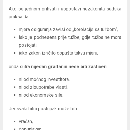
Ako se jednom prihvati i uspostavi nezakonita sudska
praksa da:
mjera osiguranja zavisi od „korelacije sa tužbom“,
iako je podnesena prije tužbe, gdje tužba ne mora
postojati,
iako zakon izričito dopušta takvu mjeru,
onda sutra
nijedan građanin neće biti zaštićen
:
ni od moćnog investitora,
ni od zloupotrebe vlasti,
ni od ekonomske sile.
Jer svaki hitni postupak može biti:
vraćan,
dopunjavan,