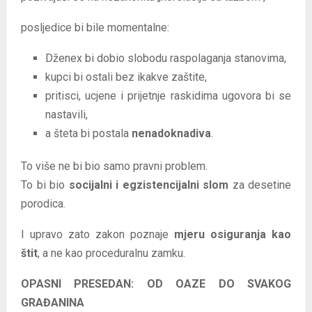
posljedice bi bile momentalne:
Dženex bi dobio slobodu raspolaganja stanovima,
kupci bi ostali bez ikakve zaštite,
pritisci, ucjene i prijetnje raskidima ugovora bi se
nastavili,
a šteta bi postala
nenadoknadiva
.
To više ne bi bio samo pravni problem.
To bi bio
socijalni i egzistencijalni slom
za desetine
porodica.
I upravo zato zakon poznaje
mjeru osiguranja kao
štit
, a ne kao proceduralnu zamku.
OPASNI PRESEDAN: OD OAZE DO SVAKOG
GRAĐANINA