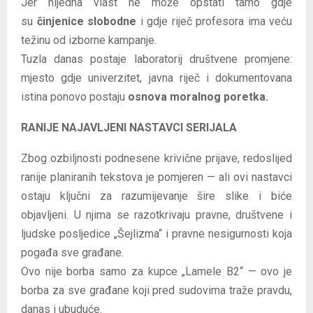
Jer nijedna vlast ne može opstati tamo gdje
su
činjenice slobodne
i gdje riječ profesora ima veću
težinu od izborne kampanje.
Tuzla danas postaje laboratorij društvene promjene:
mjesto gdje univerzitet, javna riječ i dokumentovana
istina ponovo postaju
osnova moralnog poretka.
RANIJE NAJAVLJENI NASTAVCI SERIJALA
Zbog ozbiljnosti podnesene krivične prijave, redoslijed
ranije planiranih tekstova je pomjeren — ali ovi nastavci
ostaju ključni za razumijevanje šire slike i biće
objavljeni. U njima se razotkrivaju pravne, društvene i
ljudske posljedice „Šejlizma“ i pravne nesigurnosti koja
pogađa sve građane.
Ovo nije borba samo za kupce „Lamele B2“ — ovo je
borba za sve građane koji pred sudovima traže pravdu,
danas i ubuduće.