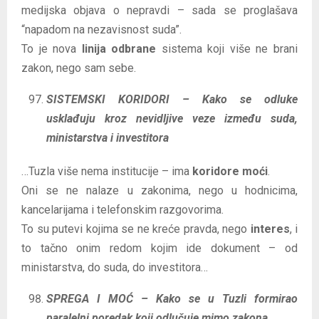
medijska objava o nepravdi – sada se proglašava
“napadom na nezavisnost suda”.
To je nova
linija odbrane
sistema koji više ne brani
zakon, nego sam sebe.
SISTEMSKI KORIDORI – Kako se odluke
usklađuju kroz nevidljive veze između suda,
ministarstva i investitora
…Tuzla više nema institucije – ima
koridore moći
.
Oni se ne nalaze u zakonima, nego u hodnicima,
kancelarijama i telefonskim razgovorima.
To su putevi kojima se ne kreće pravda, nego
interes
, i
to tačno onim redom kojim ide dokument – od
ministarstva, do suda, do investitora…
SPREGA I MOĆ – Kako se u Tuzli formirao
paralelni poredak koji odlučuje mimo zakona