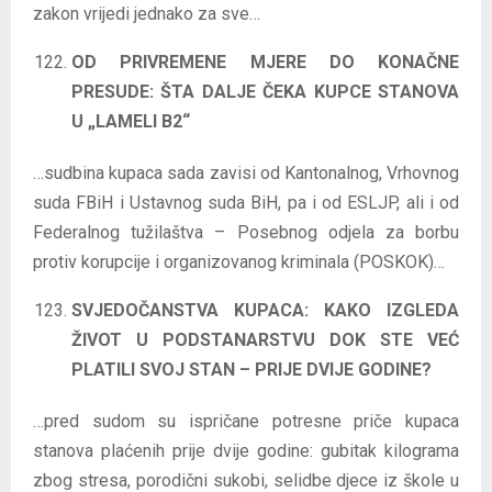
zakon vrijedi jednako za sve…
OD PRIVREMENE MJERE DO KONAČNE
PRESUDE: ŠTA DALJE ČEKA KUPCE STANOVA
U „LAMELI B2“
…sudbina kupaca sada zavisi od Kantonalnog, Vrhovnog
suda FBiH i Ustavnog suda BiH, pa i od ESLJP, ali i od
Federalnog tužilaštva – Posebnog odjela za borbu
protiv korupcije i organizovanog kriminala (POSKOK)…
SVJEDOČANSTVA KUPACA: KAKO IZGLEDA
ŽIVOT U PODSTANARSTVU DOK STE VEĆ
PLATILI SVOJ STAN – PRIJE DVIJE GODINE?
…pred sudom su ispričane potresne priče kupaca
stanova plaćenih prije dvije godine: gubitak kilograma
zbog stresa, porodični sukobi, selidbe djece iz škole u