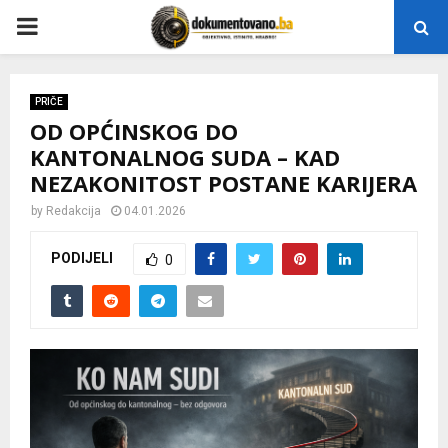
P
R
PRIČE
OD OPĆINSKOG DO
I
KANTONALNOG SUDA – KAD
NEZAKONITOST POSTANE KARIJERA
M
by
Redakcija
04.01.2026
A
PODIJELI
0
R
Y
M