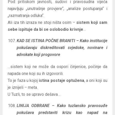
Pod pritiskom javnosti, sudovi i pravosudna vijeća
najavljuju „unutrašnje provjere“, „analize postupanja“ i
„razmatranja odluka“.
Ali iza tih izraza ne stoji ništa osim –
sistem koji sam
sebe ispituje da bi se oslobodio krivnje
…
KAD SE ISTINA POČNE BRANITI – Kako institucije
pokušavaju diskreditovati svjedoke, novinare i
advokate koji progovore
…sistem koji ne može da ospori činjenice, počinje da
napada one koji su ih izgovorili.
To je faza u kojoj
istina postaje optužena
, a oni koji su
je iznijeli – meta.
U Tuzli, to se upravo dešava…
LINIJA ODBRANE – Kako tuzlansko pravosuđe
pokušava predstaviti krizu kao napad na