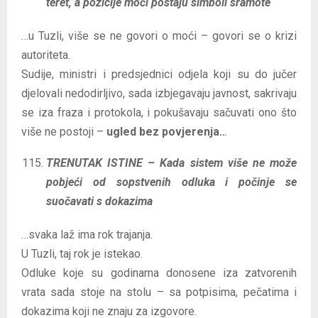
teret, a pozicije moći postaju simboli sramote
…u Tuzli, više se ne govori o moći – govori se o krizi
autoriteta.
Sudije, ministri i predsjednici odjela koji su do jučer
djelovali nedodirljivo, sada izbjegavaju javnost, sakrivaju
se iza fraza i protokola, i pokušavaju sačuvati ono što
više ne postoji –
ugled bez povjerenja..
.
TRENUTAK ISTINE – Kada sistem više ne može
pobjeći od sopstvenih odluka i počinje se
suočavati s dokazima
…svaka laž ima rok trajanja.
U Tuzli, taj rok je istekao.
Odluke koje su godinama donosene iza zatvorenih
vrata sada stoje na stolu – sa potpisima, pečatima i
dokazima koji ne znaju za izgovore.