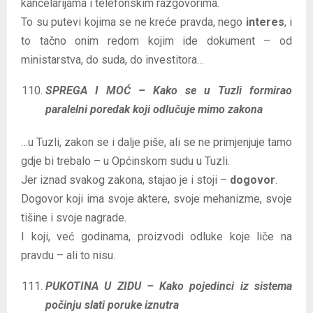
kancelarijama i telefonskim razgovorima.
To su putevi kojima se ne kreće pravda, nego
interes
, i
to tačno onim redom kojim ide dokument – od
ministarstva, do suda, do investitora…
SPREGA I MOĆ – Kako se u Tuzli formirao
paralelni poredak koji odlučuje mimo zakona
…u Tuzli, zakon se i dalje piše, ali se ne primjenjuje tamo
gdje bi trebalo – u Općinskom sudu u Tuzli.
Jer iznad svakog zakona, stajao je i stoji –
dogovor
.
Dogovor koji ima svoje aktere, svoje mehanizme, svoje
tišine i svoje nagrade.
I koji, već godinama, proizvodi odluke koje liče na
pravdu – ali to nisu.
PUKOTINA U ZIDU – Kako pojedinci iz sistema
počinju slati poruke iznutra