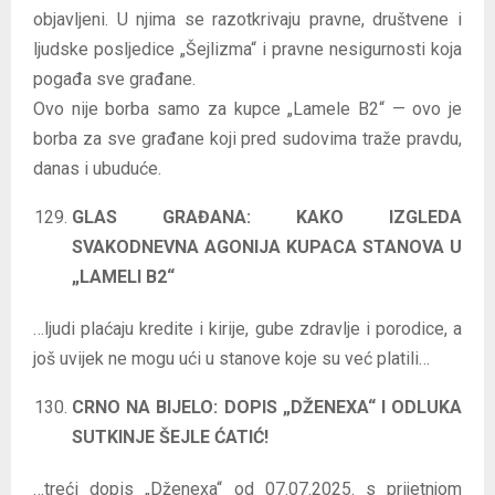
objavljeni. U njima se razotkrivaju pravne, društvene i
ljudske posljedice „Šejlizma“ i pravne nesigurnosti koja
pogađa sve građane.
Ovo nije borba samo za kupce „Lamele B2“ — ovo je
borba za sve građane koji pred sudovima traže pravdu,
danas i ubuduće.
GLAS GRAĐANA: KAKO IZGLEDA
SVAKODNEVNA AGONIJA KUPACA STANOVA U
„LAMELI B2“
…ljudi plaćaju kredite i kirije, gube zdravlje i porodice, a
još uvijek ne mogu ući u stanove koje su već platili…
CRNO NA BIJELO: DOPIS „DŽENEXA“ I ODLUKA
SUTKINJE ŠEJLE ĆATIĆ!
…treći dopis „Dženexa“ od 07.07.2025. s prijetnjom