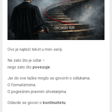
E
N
U
Ovo je najteži tekst u mini-seriji.
Ne zato što je oštar –
nego zato što
povezuje
.
Jer do ove tačke moglo se govoriti o odlukama.
O formalizmima.
O pogrešnim pravnim shvatanjima.
Odavde se govori o
kontinuitetu
.