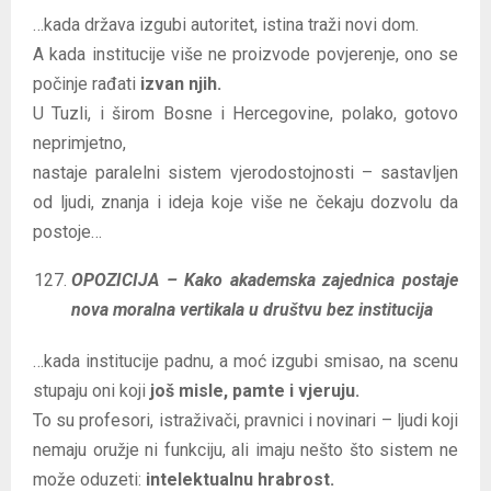
…kada država izgubi autoritet, istina traži novi dom.
A kada institucije više ne proizvode povjerenje, ono se
počinje rađati
izvan njih.
U Tuzli, i širom Bosne i Hercegovine, polako, gotovo
neprimjetno,
nastaje paralelni sistem vjerodostojnosti – sastavljen
od ljudi, znanja i ideja koje više ne čekaju dozvolu da
postoje…
OPOZICIJA – Kako akademska zajednica postaje
nova moralna vertikala u društvu bez institucija
…kada institucije padnu, a moć izgubi smisao, na scenu
stupaju oni koji
još misle, pamte i vjeruju.
To su profesori, istraživači, pravnici i novinari – ljudi koji
nemaju oružje ni funkciju, ali imaju nešto što sistem ne
može oduzeti:
intelektualnu hrabrost.