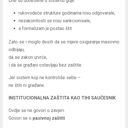
One su donesene u sistemu gdje:
rukovodeće strukture godinama nisu odgovarale,
nezakonitosti se nisu sankcionisale,
a formalizam je postao štit.
Zato se i moglo desiti da se mjere osiguranja masovno
odbijaju,
da se zakon izvrće,
i da se građani ostavljaju bez zaštite.
Jer sistem koji ne kontroliše sebe –
ne štiti ni građane.
INSTITUCIONALNA ZAŠTITA KAO TIHI SAUČESNIK
Ovdje se ne govori o zavjeri.
Govori se o
pasivnoj zaštiti
.