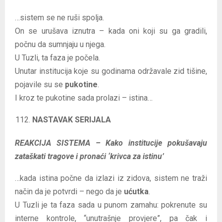
…sistem se ne ruši spolja.
On se urušava iznutra – kada oni koji su ga gradili,
počnu da sumnjaju u njega.
U Tuzli, ta faza je počela.
Unutar institucija koje su godinama održavale zid tišine,
pojavile su se
pukotine
.
I kroz te pukotine sada prolazi – istina…
NASTAVAK SERIJALA
REAKCIJA SISTEMA – Kako institucije pokušavaju
zataškati tragove i pronaći ‘krivca za istinu’
…kada istina počne da izlazi iz zidova, sistem ne traži
način da je potvrdi – nego da je
ućutka
.
U Tuzli je ta faza sada u punom zamahu: pokrenute su
interne kontrole, “unutrašnje provjere”, pa čak i