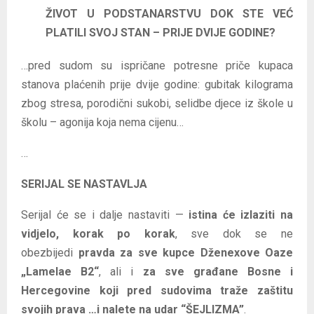
ŽIVOT U PODSTANARSTVU DOK STE VEĆ
PLATILI SVOJ STAN – PRIJE DVIJE GODINE?
…pred sudom su ispričane potresne priče kupaca
stanova plaćenih prije dvije godine: gubitak kilograma
zbog stresa, porodični sukobi, selidbe djece iz škole u
školu – agonija koja nema cijenu…
…
SERIJAL SE NASTAVLJA
Serijal će se i dalje nastaviti —
istina će izlaziti na
vidjelo, korak po korak
, sve dok se ne
obezbijedi
pravda za sve kupce Dženexove Oaze
„Lamelae B2“
, ali i
za sve građane Bosne i
Hercegovine koji pred sudovima traže zaštitu
svojih prava …i nalete na udar “ŠEJLIZMA”
.