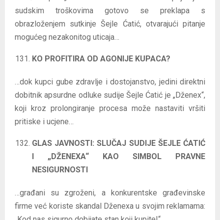
sudskim troškovima gotovo se preklapa s
obrazloženjem sutkinje Šejle Ćatić, otvarajući pitanje
mogućeg nezakonitog uticaja…
KO PROFITIRA OD AGONIJE KUPACA?
…dok kupci gube zdravlje i dostojanstvo, jedini direktni
dobitnik apsurdne odluke sudije Šejle Ćatić je „Dženex“,
koji kroz prolongiranje procesa može nastaviti vršiti
pritiske i ucjene…
GLAS JAVNOSTI: SLUČAJ SUDIJE ŠEJLE ĆATIĆ
I „DŽENEXA“ KAO SIMBOL PRAVNE
NESIGURNOSTI
…građani su zgroženi, a konkurentske građevinske
firme već koriste skandal Dženexa u svojim reklamama:
„Kod nas sigurno dobijate stan koji kupite!“…