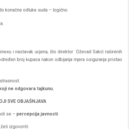
do konačne odluke suda – logično.
a:
nexu i nastavak ucjena, što direktor Dževad Sakić raširenih
e određen broj kupaca nakon odbijanja mjera osiguranja pristao
istrasnost.
koji ne odgovara tajkunu.
OJI SVE OBJAŠNJAVA
vodi se –
percepcija javnosti
.
želi izgovoriti: