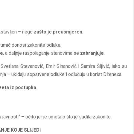
astavljen – nego
zašto je preusmjeren
.
rumić donosi zakonite odluke:
te
, a daljnje raspolaganje stanovima se
zabranjuje
.
 Svetlana Stevanović, Emir Sinanović i Samira Šljivić, iako su
nja – ukidaju sopstvene odluke i odlučuju u korist Dženexa.
zeta iz postupka
.
avnosti“ – očito jer je smetalo što je sudila zakonito.
NJE KOJE SLIJEDI