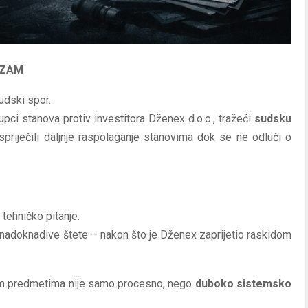
IZAM
udski spor.
pci stanova protiv investitora Dženex d.o.o., tražeći
sudsku
priječili daljnje raspolaganje stanovima dok se ne odluči o
tehničko pitanje.
adoknadive štete – nakon što je Dženex zaprijetio raskidom
tim predmetima nije samo procesno, nego
duboko sistemsko