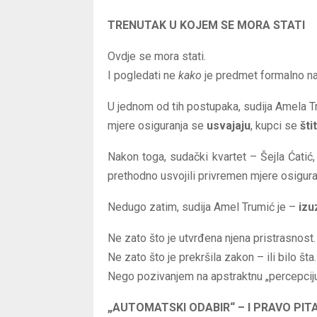
TRENUTAK U KOJEM SE MORA STATI
Ovdje se mora stati.
I pogledati ne
kako
je predmet formalno n
U jednom od tih postupaka, sudija Amela T
mjere osiguranja se
usvajaju
, kupci se
šti
Nakon toga, sudački kvartet – Šejla Ćatić,
prethodno usvojili privremen mjere osigura
Nedugo zatim, sudija Amel Trumić je –
izu
Ne zato što je utvrđena njena pristrasnost.
Ne zato što je prekršila zakon – ili bilo šta.
Nego pozivanjem na apstraktnu „percepciju j
„AUTOMATSKI ODABIR“ – I PRAVO PITA