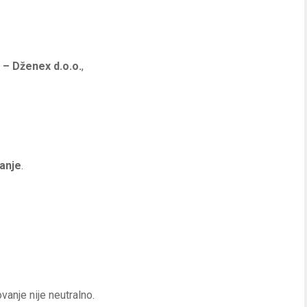
 – Dženex d.o.o.
,
ranje
.
anje nije neutralno.