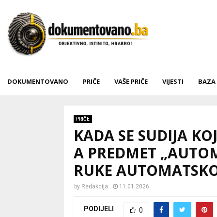
DOKUMENTOVANO
PRIČE
VAŠE PRIČE
VIJESTI
BAZA
PRIČE
KADA SE SUDIJA KO
A PREDMET „AUTOM
RUKE AUTOMATSKO
by
Redakcija
11.01.2026
PODIJELI
0