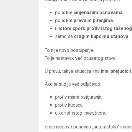
po
istim činjeničnim osnovama
,
po
istim pravnim pitanjima
,
u
istom sporu protiv istog tuženog
samo sa
drugim kupcima stanova
.
To nije novo postupanje.
To je nastavak već zauzetog stava.
U pravu, takva situacija ima ime:
prejudici
Ako je sudija već odlučivao:
protiv mjera osiguranja,
protiv kupaca,
u korist istog investitora,
onda njegovo ponovno „automatsko“ imenov