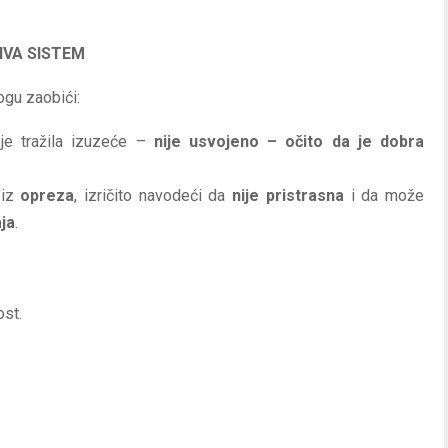
IVA SISTEM
ogu zaobići:
 je tražila izuzeće –
nije usvojeno – očito da je dobra
 iz
opreza
, izričito navodeći da
nije pristrasna
i da može
ja
.
ost.