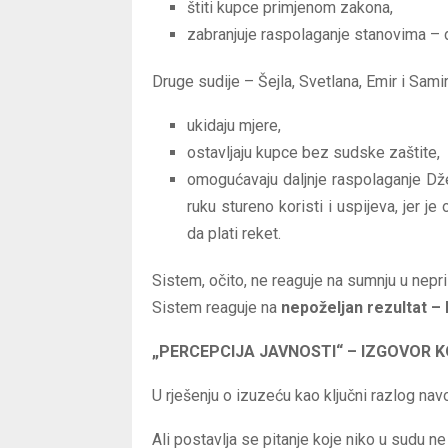
štiti kupce primjenom zakona,
zabranjuje raspolaganje stanovima – 
Druge sudije – Šejla, Svetlana, Emir i Samir
ukidaju mjere,
ostavljaju kupce bez sudske zaštite,
omogućavaju daljnje raspolaganje Dže
ruku stureno koristi i uspijeva, jer j
da plati reket.
Sistem, očito, ne reaguje na sumnju u nepr
Sistem reaguje na
nepoželjan rezultat – 
„PERCEPCIJA JAVNOSTI“ – IZGOVOR K
U rješenju o izuzeću kao ključni razlog na
Ali postavlja se pitanje koje niko u sudu ne 