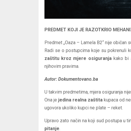
PREDMET KOJI JE RAZOTKRIO MEHAN
Predmet „Oaza – Lamela B2“ nije običan s
Radi se o postupcima koje su pokrenuli ku
zaštitu kroz mjere osiguranja
kako bi s
njihovim pravima.
Autor: Dokumentovano.ba
U takvim predmetima, mjera osiguranja nije 
Ona je
jedina realna zaštita
kupaca od nen
ugovora ukoliko kupci ne plate – reket.
Upravo zato način na koji sud postupa u 
pitanje
.