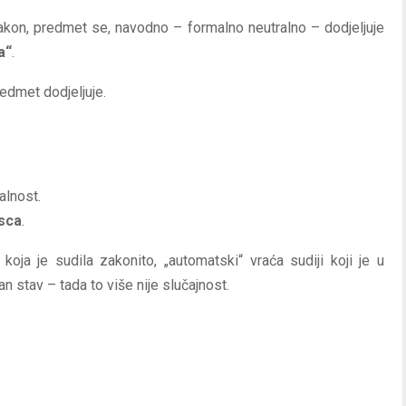
zakon, predmet se, navodno – formalno neutralno – dodjeljuje
a“
.
edmet dodjeljuje.
alnost.
sca
.
oja je sudila zakonito, „automatski“ vraća sudiji koji je u
stav – tada to više nije slučajnost.