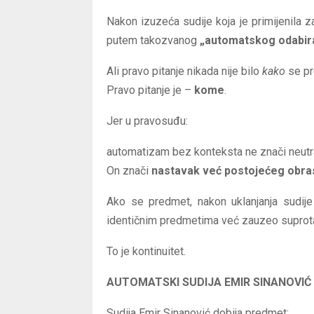
Nakon izuzeća sudije koja je primijenila 
putem takozvanog
„automatskog odabir
Ali pravo pitanje nikada nije bilo
kako
se pr
Pravo pitanje je –
kome
.
Jer u pravosuđu:
automatizam bez konteksta ne znači neutr
On znači
nastavak već postojećeg obra
Ako se predmet, nakon uklanjanja sudije k
identičnim predmetima već zauzeo suprotan 
To je kontinuitet.
AUTOMATSKI SUDIJA EMIR SINANOVIĆ
Sudija Emir Sinanović dobija predmet: