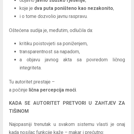
objavio
javno sudsko rješenje
,
koje je
dva puta poništeno kao nezakonito
,
i o tome dozvolio javnu raspravu.
Oštećena sudija je, međutim, odlučila da:
kritiku poistovjeti sa poniženjem,
transparentnost sa napadom,
a objavu javnog akta sa povredom ličnog
integriteta.
Tu autoritet prestaje –
a počinje
lična percepcija moći
.
KADA SE AUTORITET PRETVORI U ZAHTJEV ZA
TIŠINOM
Najopasniji trenutak u svakom sistemu vlasti je onaj
kada nosilac funkcije kaže – makar i prećutno: