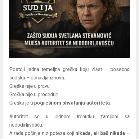
E
N
U
Postoji jedna temeljna greška koju vlast – posebno
sudska – ponavlja iznova.
Greška nije u pravu.
Greška nije u proceduri.
Greška je u
pogrešnom shvatanju autoriteta
.
Autoritet se u jednom trenutku zamijeni sa
nedodirljivošću.
A tada počinje niz poteza koji
nikada, ali baš nikada –