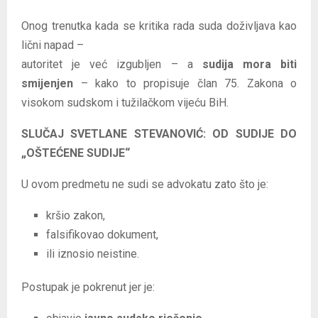
Onog trenutka kada se kritika rada suda doživljava kao
lični napad –
autoritet je već izgubljen – a
sudija mora biti
smijenjen
– kako to propisuje član 75. Zakona o
visokom sudskom i tužilačkom vijeću BiH.
SLUČAJ SVETLANE STEVANOVIĆ: OD SUDIJE DO
„OŠTEĆENE SUDIJE“
U ovom predmetu ne sudi se advokatu zato što je:
kršio zakon,
falsifikovao dokument,
ili iznosio neistine.
Postupak je pokrenut jer je: