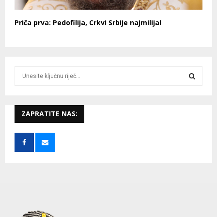
Priča prva: Pedofilija, Crkvi Srbije najmilija!
S
e
a
S
r
c
ZAPRATITE NAS:
E
h
f
A
o
r
R
:
C
H