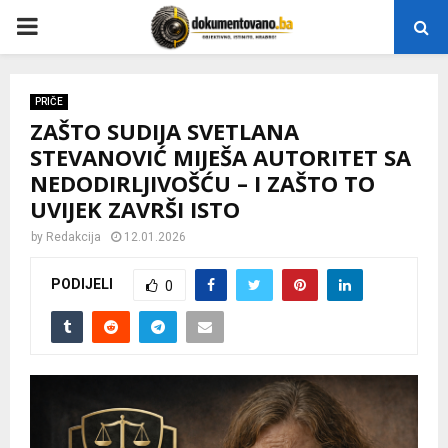
P
R
PRIČE
ZAŠTO SUDIJA SVETLANA
I
STEVANOVIĆ MIJEŠA AUTORITET SA
NEDODIRLJIVOŠĆU – I ZAŠTO TO
M
UVIJEK ZAVRŠI ISTO
A
by
Redakcija
12.01.2026
PODIJELI
0
R
Y
M