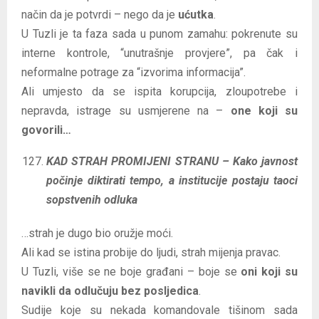
način da je potvrdi – nego da je
ućutka
.
U Tuzli je ta faza sada u punom zamahu: pokrenute su
interne kontrole, “unutrašnje provjere”, pa čak i
neformalne potrage za “izvorima informacija”.
Ali umjesto da se ispita korupcija, zloupotrebe i
nepravda, istrage su usmjerene na –
one koji su
govorili…
KAD STRAH PROMIJENI STRANU – Kako javnost
počinje diktirati tempo, a institucije postaju taoci
sopstvenih odluka
…strah je dugo bio oružje moći.
Ali kad se istina probije do ljudi, strah mijenja pravac.
U Tuzli, više se ne boje građani – boje se
oni koji su
navikli da odlučuju bez posljedica
.
Sudije koje su nekada komandovale tišinom sada