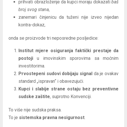
prihvati obrazloženje da kupci moraju dokazati
baš
broj svog stana
,
zanemari činjenicu da tuženi nije izveo nijedan
kontra-dokaz,
onda se proizvode tri neposredne posljedice:
Institut mjere osiguranja faktički prestaje da
postoji
u imovinskim sporovima sa moćnim
investitorima.
Prvostepeni sudovi dobijaju signal
da je ovakav
standard „ispravan“ i obavezujući.
Kupci i slabije strane ostaju bez preventivne
sudske zaštite
, suprotno Konvenciji.
To više nije sudska praksa.
To je
sistemska pravna nesigurnost
.