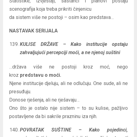
Statistike, izvještaji, sastanci i planovi postaju
scenografija koja treba prikriti činjenicu
da sistem više ne postoji – osim kao predstava…
NASTAVAK SERIJALA
KULISE DRŽAVE – Kako institucije opstaju
zahvaljujući percepciji moći, a ne njenoj suštini
…država više ne postoji kroz moć, nego
kroz
predstavu o moći.
Njene institucije djeluju, ali ne odlučuju. One sude, ali ne
presuđuju.
Donose rješenja, ali ne rješavaju…
Ono što je ostalo nije sistem – to su kulise, pažljivo
postavljene da bi sakrile prazninu iza njih.
POVRATAK SUŠTINE – Kako pojedinci,