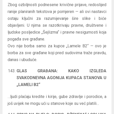
Zbog ozbiljnosti podnesene krivične prijave, redoslijed
ranije planiranih tekstova je pomjeren — ali ovi nastavci
ostaju ključni za razumijevanje šire slike i biće
objavljeni. U njima se razotkrivaju pravne, društvene i
ljudske posljedice „Šejlizma“ i pravne nesigurnosti koja
pogađa sve građane.
Ovo nije borba samo za kupce „Lamele B2“ — ovo je
borba za sve građane koji pred sudovima traže pravdu,
danas i ubuduće.
GLAS GRAĐANA: KAKO IZGLEDA
SVAKODNEVNA AGONIJA KUPACA STANOVA U
„LAMELI B2“
…ljudi plaćaju kredite i kirije, gube zdravlje i porodice, a
još uvijek ne mogu ući u stanove koje su već platili…