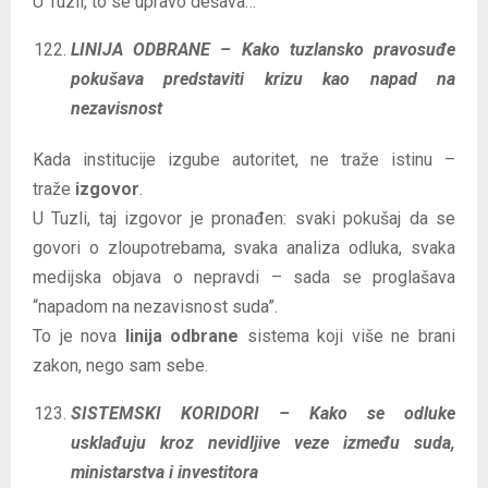
U Tuzli, to se upravo dešava…
LINIJA ODBRANE – Kako tuzlansko pravosuđe
pokušava predstaviti krizu kao napad na
nezavisnost
Kada institucije izgube autoritet, ne traže istinu –
traže
izgovor
.
U Tuzli, taj izgovor je pronađen: svaki pokušaj da se
govori o zloupotrebama, svaka analiza odluka, svaka
medijska objava o nepravdi – sada se proglašava
“napadom na nezavisnost suda”.
To je nova
linija odbrane
sistema koji više ne brani
zakon, nego sam sebe.
SISTEMSKI KORIDORI – Kako se odluke
usklađuju kroz nevidljive veze između suda,
ministarstva i investitora