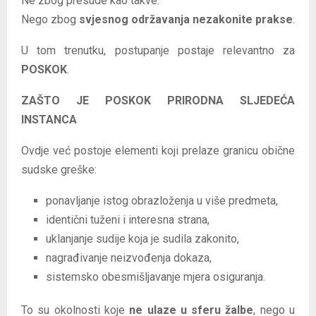
Ne zbog presude kao takve.
Nego zbog
svjesnog održavanja nezakonite prakse
.
U tom trenutku, postupanje postaje relevantno za
POSKOK
.
ZAŠTO JE POSKOK PRIRODNA SLJEDEĆA
INSTANCA
Ovdje već postoje elementi koji prelaze granicu obične
sudske greške:
ponavljanje istog obrazloženja u više predmeta,
identični tuženi i interesna strana,
uklanjanje sudije koja je sudila zakonito,
nagrađivanje neizvođenja dokaza,
sistemsko obesmišljavanje mjera osiguranja.
To su okolnosti koje
ne ulaze u sferu žalbe
, nego u