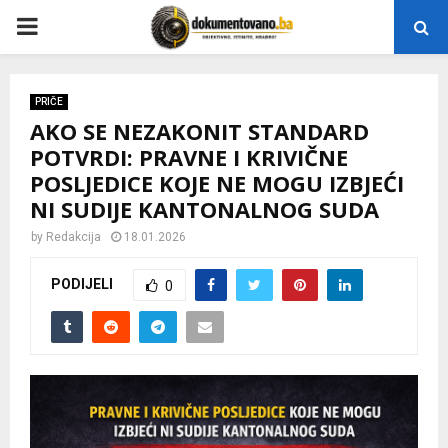
P
R
PRIČE
AKO SE NEZAKONIT STANDARD
I
POTVRDI: PRAVNE I KRIVIČNE
POSLJEDICE KOJE NE MOGU IZBJEĆI
M
NI SUDIJE KANTONALNOG SUDA
A
by
Redakcija
18.01.2026
PODIJELI
0
R
Y
M