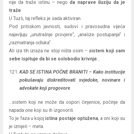
nije da traže istinu – nego
da naprave iluziju da je
traže
.
U Tuzli, taj refleks je sada aktiviran.
Pod pritiskom javnosti, sudovi i pravosudna vijeća
najavljuju „unutrašnje provjere“, „analize postupanja“ i
„razmatranja odluka“.
Ali iza tih izraza ne stoji ništa osim –
sistem koji sam
sebe ispituje da bi se oslobodio krivnje
…
KAD SE ISTINA POČNE BRANITI – Kako institucije
pokušavaju diskreditovati svjedoke, novinare i
advokate koji progovore
…sistem koji ne može da ospori činjenice, počinje da
napada one koji su ih izgovorili.
To je faza u kojoj
istina postaje optužena
, a oni koji su
je iznijeli – meta.