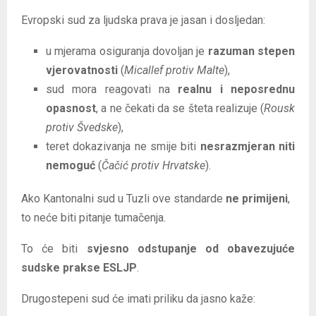
Evropski sud za ljudska prava je jasan i dosljedan:
u mjerama osiguranja dovoljan je
razuman stepen
vjerovatnosti
(
Micallef protiv Malte
),
sud mora reagovati na
realnu i neposrednu
opasnost
, a ne čekati da se šteta realizuje (
Rousk
protiv Švedske
),
teret dokazivanja ne smije biti
nesrazmjeran niti
nemoguć
(
Čačić protiv Hrvatske
).
Ako Kantonalni sud u Tuzli ove standarde
ne primijeni
,
to neće biti pitanje tumačenja.
To će biti
svjesno odstupanje od obavezujuće
sudske prakse ESLJP
.
Drugostepeni sud će imati priliku da jasno kaže: