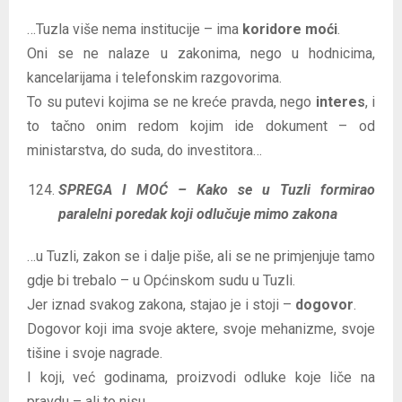
…Tuzla više nema institucije – ima
koridore moći
.
Oni se ne nalaze u zakonima, nego u hodnicima,
kancelarijama i telefonskim razgovorima.
To su putevi kojima se ne kreće pravda, nego
interes
, i
to tačno onim redom kojim ide dokument – od
ministarstva, do suda, do investitora…
SPREGA I MOĆ – Kako se u Tuzli formirao
paralelni poredak koji odlučuje mimo zakona
…u Tuzli, zakon se i dalje piše, ali se ne primjenjuje tamo
gdje bi trebalo – u Općinskom sudu u Tuzli.
Jer iznad svakog zakona, stajao je i stoji –
dogovor
.
Dogovor koji ima svoje aktere, svoje mehanizme, svoje
tišine i svoje nagrade.
I koji, već godinama, proizvodi odluke koje liče na
pravdu – ali to nisu.