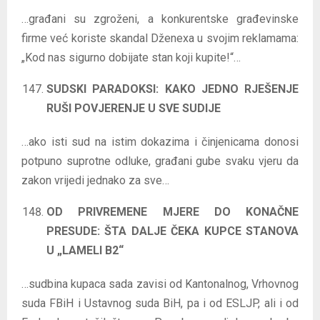
…građani su zgroženi, a konkurentske građevinske
firme već koriste skandal Dženexa u svojim reklamama:
„Kod nas sigurno dobijate stan koji kupite!“…
SUDSKI PARADOKSI: KAKO JEDNO RJEŠENJE
RUŠI POVJERENJE U SVE SUDIJE
…ako isti sud na istim dokazima i činjenicama donosi
potpuno suprotne odluke, građani gube svaku vjeru da
zakon vrijedi jednako za sve…
OD PRIVREMENE MJERE DO KONAČNE
PRESUDE: ŠTA DALJE ČEKA KUPCE STANOVA
U „LAMELI B2“
…sudbina kupaca sada zavisi od Kantonalnog, Vrhovnog
suda FBiH i Ustavnog suda BiH, pa i od ESLJP, ali i od