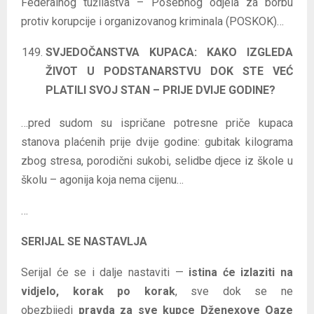
Federalnog tužilaštva – Posebnog odjela za borbu
protiv korupcije i organizovanog kriminala (POSKOK)…
SVJEDOČANSTVA KUPACA: KAKO IZGLEDA
ŽIVOT U PODSTANARSTVU DOK STE VEĆ
PLATILI SVOJ STAN – PRIJE DVIJE GODINE?
…pred sudom su ispričane potresne priče kupaca
stanova plaćenih prije dvije godine: gubitak kilograma
zbog stresa, porodični sukobi, selidbe djece iz škole u
školu – agonija koja nema cijenu…
…
SERIJAL SE NASTAVLJA
Serijal će se i dalje nastaviti —
istina će izlaziti na
vidjelo, korak po korak
, sve dok se ne
obezbijedi
pravda za sve kupce Dženexove Oaze