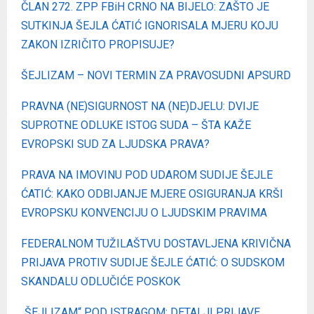
ČLAN 272. ZPP FBiH CRNO NA BIJELO: ZAŠTO JE
SUTKINJA ŠEJLA ĆATIĆ IGNORISALA MJERU KOJU
ZAKON IZRIČITO PROPISUJE?
ŠEJLIZAM – NOVI TERMIN ZA PRAVOSUDNI APSURD
PRAVNA (NE)SIGURNOST NA (NE)DJELU: DVIJE
SUPROTNE ODLUKE ISTOG SUDA – ŠTA KAŽE
EVROPSKI SUD ZA LJUDSKA PRAVA?
PRAVA NA IMOVINU POD UDAROM SUDIJE ŠEJLE
ĆATIĆ: KAKO ODBIJANJE MJERE OSIGURANJA KRŠI
EVROPSKU KONVENCIJU O LJUDSKIM PRAVIMA
FEDERALNOM TUŽILAŠTVU DOSTAVLJENA KRIVIČNA
PRIJAVA PROTIV SUDIJE ŠEJLE ĆATIĆ: O SUDSKOM
SKANDALU ODLUČIĆE POSKOK
„ŠEJLIZAM“ POD ISTRAGOM: DETALJI PRIJAVE