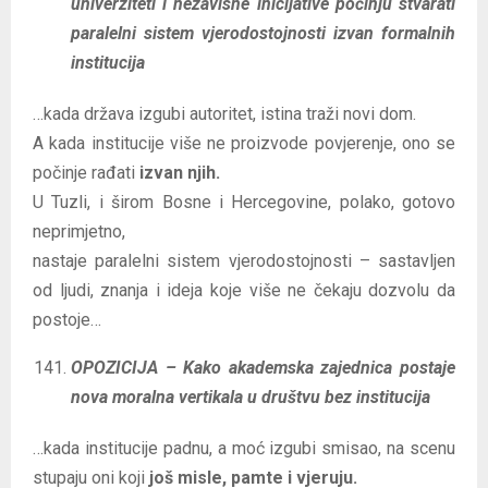
univerziteti i nezavisne inicijative počinju stvarati
paralelni sistem vjerodostojnosti izvan formalnih
institucija
…kada država izgubi autoritet, istina traži novi dom.
A kada institucije više ne proizvode povjerenje, ono se
počinje rađati
izvan njih.
U Tuzli, i širom Bosne i Hercegovine, polako, gotovo
neprimjetno,
nastaje paralelni sistem vjerodostojnosti – sastavljen
od ljudi, znanja i ideja koje više ne čekaju dozvolu da
postoje…
OPOZICIJA – Kako akademska zajednica postaje
nova moralna vertikala u društvu bez institucija
…kada institucije padnu, a moć izgubi smisao, na scenu
stupaju oni koji
još misle, pamte i vjeruju.