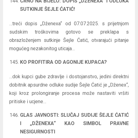
CRNO NA BIJELO: DOPIS „DŽENEXA“ I ODLUKA
SUTKINJE ŠEJLE ĆATIĆ!
…treći dopis „Dženexa“ od 07.07.2025. s prijetnjom
sudskim troškovima gotovo se preklapa s
obrazloženjem sutkinje Šejle Ćatić, otvarajući pitanje
mogućeg nezakonitog uticaja…
KO PROFITIRA OD AGONIJE KUPACA?
…dok kupci gube zdravlje i dostojanstvo, jedini direktni
dobitnik apsurdne odluke sudije Šejle Ćatić je „Dženex“,
koji kroz prolongiranje procesa može nastaviti vršiti
pritiske i ucjene…
GLAS JAVNOSTI: SLUČAJ SUDIJE ŠEJLE ĆATIĆ
I „DŽENEXA“ KAO SIMBOL PRAVNE
NESIGURNOSTI