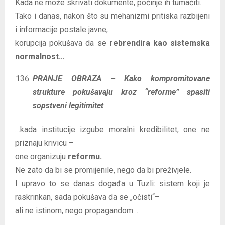
Kada ne može skrivati dokumente, počinje ih tumačiti.
Tako i danas, nakon što su mehanizmi pritiska razbijeni
i informacije postale javne,
korupcija pokušava da se
rebrendira kao sistemska
normalnost…
PRANJE OBRAZA – Kako kompromitovane
strukture pokušavaju kroz “reforme” spasiti
sopstveni legitimitet
…kada institucije izgube moralni kredibilitet, one ne
priznaju krivicu –
one organizuju
reformu.
Ne zato da bi se promijenile, nego da bi preživjele.
I upravo to se danas događa u Tuzli: sistem koji je
raskrinkan, sada pokušava da se „očisti“–
ali ne istinom, nego propagandom…