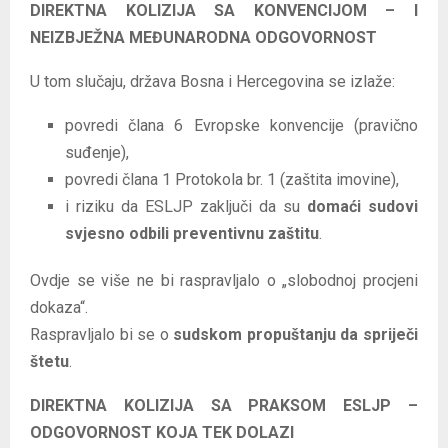
DIREKTNA KOLIZIJA SA KONVENCIJOM – I
NEIZBJEŽNA MEĐUNARODNA ODGOVORNOST
U tom slučaju, država Bosna i Hercegovina se izlaže:
povredi člana 6 Evropske konvencije (pravično
suđenje),
povredi člana 1 Protokola br. 1 (zaštita imovine),
i riziku da ESLJP zaključi da su
domaći sudovi
svjesno odbili preventivnu zaštitu
.
Ovdje se više ne bi raspravljalo o „slobodnoj procjeni
dokaza“.
Raspravljalo bi se o
sudskom propuštanju da spriječi
štetu
.
DIREKTNA KOLIZIJA SA PRAKSOM ESLJP –
ODGOVORNOST KOJA TEK DOLAZI