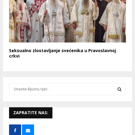
Seksualno zlostavljanje svećenika u Pravoslavnoj
crkvi
S
e
a
S
r
c
ZAPRATITE NAS:
E
h
f
A
o