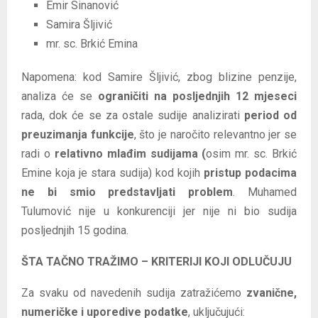
Emir Sinanović
Samira Šljivić
mr. sc. Brkić Emina
Napomena: kod Samire Šljivić, zbog blizine penzije,
analiza će se
ograničiti na posljednjih 12 mjeseci
rada, dok će se za ostale sudije analizirati
period od
preuzimanja funkcije
, što je naročito relevantno jer se
radi o
relativno mlađim sudijama (
osim mr. sc. Brkić
Emine koja je stara sudija) kod kojih
pristup podacima
ne bi smio predstavljati problem
. Muhamed
Tulumović nije u konkurenciji jer nije ni bio sudija
posljednjih 15 godina.
ŠTA TAČNO TRAŽIMO – KRITERIJI KOJI ODLUČUJU
Za svaku od navedenih sudija zatražićemo
zvanične,
numeričke i uporedive podatke
, uključujući: