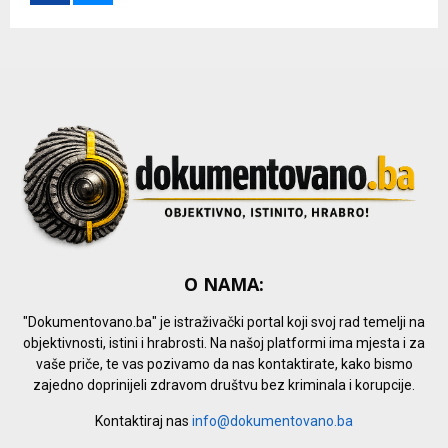
r
R
:
C
H
O NAMA:
"Dokumentovano.ba" je istraživački portal koji svoj rad temelji na
objektivnosti, istini i hrabrosti. Na našoj platformi ima mjesta i za
vaše priče, te vas pozivamo da nas kontaktirate, kako bismo
zajedno doprinijeli zdravom društvu bez kriminala i korupcije.
Kontaktiraj nas
info@dokumentovano.ba