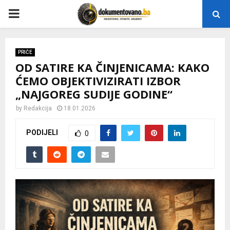
P
R
PRIČE
OD SATIRE KA ČINJENICAMA: KAKO
I
ĆEMO OBJEKTIVIZIRATI IZBOR
„NAJGOREG SUDIJE GODINE“
M
by
Redakcija
18.01.2026
A
PODIJELI
0
R
Y
M