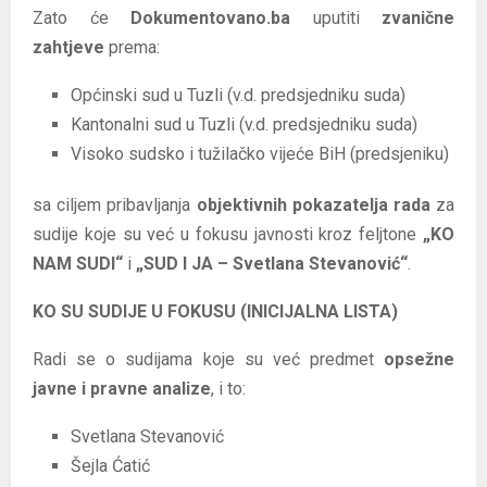
Zato će
Dokumentovano.ba
uputiti
zvanične
zahtjeve
prema:
Općinski sud u Tuzli (v.d. predsjedniku suda)
Kantonalni sud u Tuzli (v.d. predsjedniku suda)
Visoko sudsko i tužilačko vijeće BiH (predsjeniku)
sa ciljem pribavljanja
objektivnih pokazatelja rada
za
sudije koje su već u fokusu javnosti kroz feljtone
„KO
NAM SUDI“
i
„SUD I JA – Svetlana Stevanović“
.
KO SU SUDIJE U FOKUSU (INICIJALNA LISTA)
Radi se o sudijama koje su već predmet
opsežne
javne i pravne analize
, i to:
Svetlana Stevanović
Šejla Ćatić