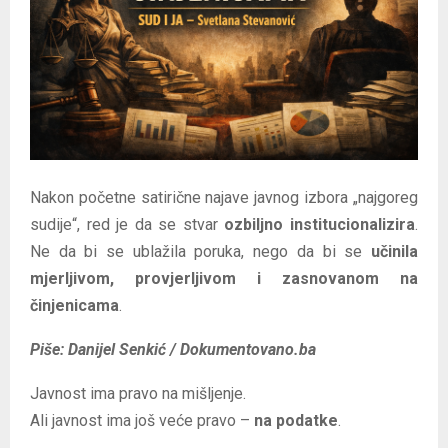
E
N
U
Nakon početne satirične najave javnog izbora „najgoreg
sudije“, red je da se stvar
ozbiljno institucionalizira
.
Ne da bi se ublažila poruka, nego da bi se
učinila
mjerljivom, provjerljivom i zasnovanom na
činjenicama
.
Piše: Danijel Senkić / Dokumentovano.ba
Javnost ima pravo na mišljenje.
Ali javnost ima još veće pravo –
na podatke
.