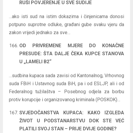
RUŠI POVJERENJE U SVE SUDIJE
…ako isti sud na istim dokazima i činjenicama donosi
potpuno suprotne odluke, građani gube svaku vjeru da
zakon vrijedi jednako za sve…
OD PRIVREMENE MJERE DO KONAČNE
PRESUDE: ŠTA DALJE ČEKA KUPCE STANOVA
U „LAMELI B2“
…sudbina kupaca sada zavisi od Kantonalnog, Vrhovnog
suda FBiH i Ustavnog suda BiH, pa i od ESLJP, ali i od
Federalnog tužilaštva – Posebnog odjela za borbu
protiv korupcije i organizovanog kriminala (POSKOK)…
SVJEDOČANSTVA KUPACA: KAKO IZGLEDA
ŽIVOT U PODSTANARSTVU DOK STE VEĆ
PLATILI SVOJ STAN – PRIJE DVIJE GODINE?