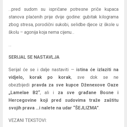
…pred sudom su ispričane potresne priče kupaca
stanova plaćenih prije dvije godine: gubitak kilograma
zbog stresa, porodični sukobi, selidbe djece iz škole u
školu – agonija koja nema cijenu…
…
SERIJAL SE NASTAVLJA
Serijal će se i dalje nastaviti —
istina će izlaziti na
vidjelo, korak po korak
, sve dok se ne
obezbijedi
pravda za sve kupce Dženexove Oaze
„Lamelae B2“
, ali i
za sve građane Bosne i
Hercegovine koji pred sudovima traže zaštitu
svojih prava …i nalete na udar “ŠEJLIZMA”
.
VEZANI TEKSTOVI: