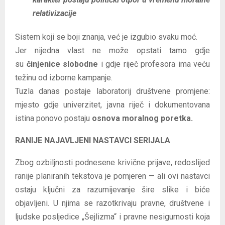
relativizacije
Sistem koji se boji znanja, već je izgubio svaku moć.
Jer nijedna vlast ne može opstati tamo gdje
su
činjenice slobodne
i gdje riječ profesora ima veću
težinu od izborne kampanje.
Tuzla danas postaje laboratorij društvene promjene:
mjesto gdje univerzitet, javna riječ i dokumentovana
istina ponovo postaju
osnova moralnog poretka.
RANIJE NAJAVLJENI NASTAVCI SERIJALA
Zbog ozbiljnosti podnesene krivične prijave, redoslijed
ranije planiranih tekstova je pomjeren — ali ovi nastavci
ostaju ključni za razumijevanje šire slike i biće
objavljeni. U njima se razotkrivaju pravne, društvene i
ljudske posljedice „Šejlizma“ i pravne nesigurnosti koja