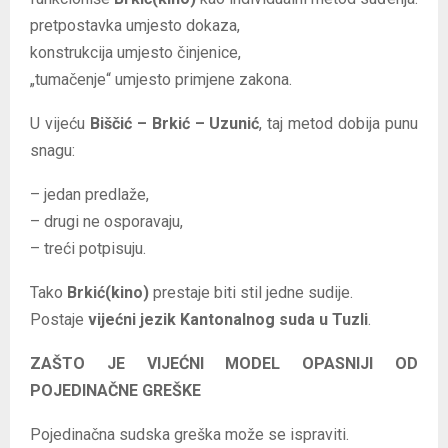
pretpostavka umjesto dokaza,
konstrukcija umjesto činjenice,
„tumačenje“ umjesto primjene zakona.
U vijeću
Biščić – Brkić – Uzunić
, taj metod dobija punu
snagu:
– jedan predlaže,
– drugi ne osporavaju,
– treći potpisuju.
Tako
Brkić(kino)
prestaje biti stil jedne sudije.
Postaje
vijećni jezik Kantonalnog suda u Tuzli
.
ZAŠTO JE VIJEĆNI MODEL OPASNIJI OD
POJEDINAČNE GREŠKE
Pojedinačna sudska greška može se ispraviti.