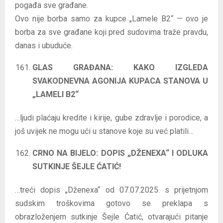
pogađa sve građane.
Ovo nije borba samo za kupce „Lamele B2“ — ovo je
borba za sve građane koji pred sudovima traže pravdu,
danas i ubuduće.
GLAS GRAĐANA: KAKO IZGLEDA
SVAKODNEVNA AGONIJA KUPACA STANOVA U
„LAMELI B2“
…ljudi plaćaju kredite i kirije, gube zdravlje i porodice, a
još uvijek ne mogu ući u stanove koje su već platili…
CRNO NA BIJELO: DOPIS „DŽENEXA“ I ODLUKA
SUTKINJE ŠEJLE ĆATIĆ!
…treći dopis „Dženexa“ od 07.07.2025. s prijetnjom
sudskim troškovima gotovo se preklapa s
obrazloženjem sutkinje Šejle Ćatić, otvarajući pitanje