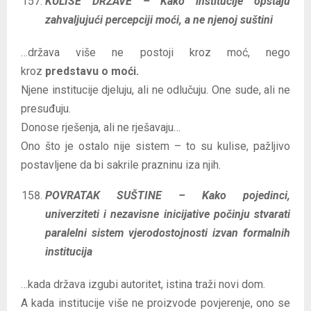
KULISE DRŽAVE – Kako institucije opstaju
zahvaljujući percepciji moći, a ne njenoj suštini
…država više ne postoji kroz moć, nego
kroz
predstavu o moći.
Njene institucije djeluju, ali ne odlučuju. One sude, ali ne
presuđuju.
Donose rješenja, ali ne rješavaju…
Ono što je ostalo nije sistem – to su kulise, pažljivo
postavljene da bi sakrile prazninu iza njih.
POVRATAK SUŠTINE – Kako pojedinci,
univerziteti i nezavisne inicijative počinju stvarati
paralelni sistem vjerodostojnosti izvan formalnih
institucija
…kada država izgubi autoritet, istina traži novi dom.
A kada institucije više ne proizvode povjerenje, ono se