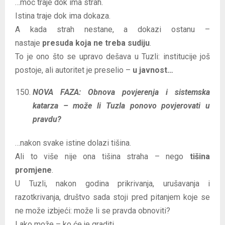
…moć traje dok ima strah.
Istina traje dok ima dokaza.
A kada strah nestane, a dokazi ostanu –
nastaje
presuda koja ne treba sudiju
.
To je ono što se upravo dešava u Tuzli: institucije još
postoje, ali autoritet je preselio –
u javnost…
NOVA FAZA: Obnova povjerenja i sistemska
katarza – može li Tuzla ponovo povjerovati u
pravdu?
…nakon svake istine dolazi tišina.
Ali to više nije ona tišina straha – nego
tišina
promjene
.
U Tuzli, nakon godina prikrivanja, urušavanja i
razotkrivanja, društvo sada stoji pred pitanjem koje se
ne može izbjeći: može li se pravda obnoviti?
I ako može – ko će je graditi…