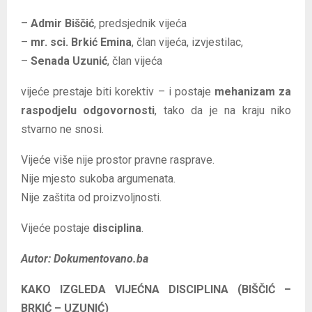
–
Admir Biščić
, predsjednik vijeća
–
mr. sci. Brkić Emina
, član vijeća, izvjestilac,
–
Senada Uzunić
, član vijeća
vijeće prestaje biti korektiv – i postaje
mehanizam za
raspodjelu odgovornosti
, tako da je na kraju niko
stvarno ne snosi.
Vijeće više nije prostor pravne rasprave.
Nije mjesto sukoba argumenata.
Nije zaštita od proizvoljnosti.
Vijeće postaje
disciplina
.
Autor: Dokumentovano.ba
KAKO IZGLEDA VIJEĆNA DISCIPLINA (BIŠČIĆ –
BRKIĆ – UZUNIĆ)