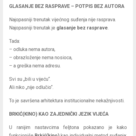
GLASANJE BEZ RASPRAVE – POTPIS BEZ AUTORA
Najopasniji trenutak vijećnog suđenja nije rasprava.
Najopasniji trenutak je
glasanje bez rasprave
.
Tada:
– odluka nema autora,
– obrazloženje nema nosioca,
– a greška nema adresu.
Svi su „bili u vijeću“.
Ali niko „nije odlučio“.
To je savršena arhitektura institucionalne nekažnjivosti.
BRKIĆ(KINO) KAO ZAJEDNIČKI JEZIK VIJEĆA
U ranijim nastavcima feljtona pokazano je kako
funkcioniše
Brkić(kino)
kao individualni metod suđenja: