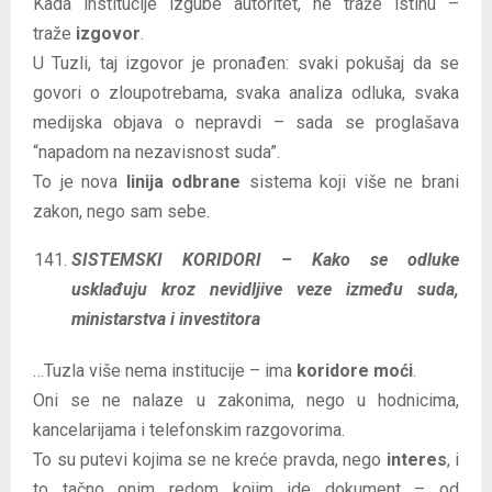
Kada institucije izgube autoritet, ne traže istinu –
traže
izgovor
.
U Tuzli, taj izgovor je pronađen: svaki pokušaj da se
govori o zloupotrebama, svaka analiza odluka, svaka
medijska objava o nepravdi – sada se proglašava
“napadom na nezavisnost suda”.
To je nova
linija odbrane
sistema koji više ne brani
zakon, nego sam sebe.
SISTEMSKI KORIDORI – Kako se odluke
usklađuju kroz nevidljive veze između suda,
ministarstva i investitora
…Tuzla više nema institucije – ima
koridore moći
.
Oni se ne nalaze u zakonima, nego u hodnicima,
kancelarijama i telefonskim razgovorima.
To su putevi kojima se ne kreće pravda, nego
interes
, i
to tačno onim redom kojim ide dokument – od