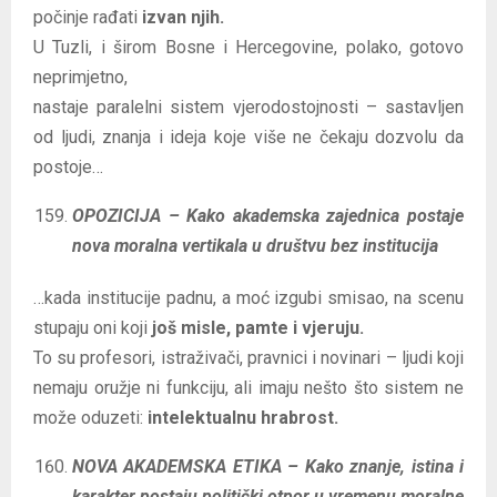
počinje rađati
izvan njih.
U Tuzli, i širom Bosne i Hercegovine, polako, gotovo
neprimjetno,
nastaje paralelni sistem vjerodostojnosti – sastavljen
od ljudi, znanja i ideja koje više ne čekaju dozvolu da
postoje…
OPOZICIJA – Kako akademska zajednica postaje
nova moralna vertikala u društvu bez institucija
…kada institucije padnu, a moć izgubi smisao, na scenu
stupaju oni koji
još misle, pamte i vjeruju.
To su profesori, istraživači, pravnici i novinari – ljudi koji
nemaju oružje ni funkciju, ali imaju nešto što sistem ne
može oduzeti:
intelektualnu hrabrost.
NOVA AKADEMSKA ETIKA – Kako znanje, istina i
karakter postaju politički otpor u vremenu moralne