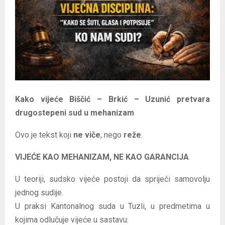
E
N
U
Kako vijeće Biščić – Brkić – Uzunić pretvara
drugostepeni sud u mehanizam
Ovo je tekst koji
ne viče
, nego
reže
.
VIJEĆE KAO MEHANIZAM, NE KAO GARANCIJA
U teoriji, sudsko vijeće postoji da spriječi samovolju
jednog sudije.
U praksi Kantonalnog suda u Tuzli, u predmetima u
kojima odlučuje vijeće u sastavu: