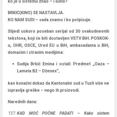
ko je u sistemu znao – i šutio?
BRKIĆ(KINO) SE NASTAVLJA.
KO NAM SUDI – sada znamo i ko potpisuje.
Slijedi uskoro poseban serijal od 30 svakodnevnih
tekstova, koji će biti dostavljen VSTV BiH. POSKOK-
u, OHR, OSCE, Ured EU u BiH, ambasadama u BiH,
domaćim i stranim medijima:
Sudija Brkić Emina i ostali: Predmet „Oaza –
Lamela B2 – Dženex“,
kao konačni dokaz da Kantonalni sud u Tuzli više ne
ispravlja greške – nego ih proizvodi.
Narednih dana:
KAD MOĆ POČNE PADATI – Kako sistem