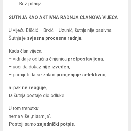
Bez pitanja.
ŠUTNJA KAO AKTIVNA RADNJA ČLANOVA VIJEĆA
U vijeću Biščić – Brkić – Uzunić, šutnja nije pasivna.
Šutnja je
svjesna procesna radnja
.
Kada član vijeća:
– vidi da je odlučna činjenica
pretpostavljena
,
– uoči da dokaz
nije izveden
,
– primijeti da se zakon
primjenjuje selektivno
,
a ipak
ne reaguje
,
ta šutnja postaje dio odluke.
U tom trenutku:
nema više „nisam ja“.
Postoji samo
zajednički potpis
.