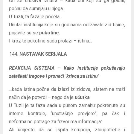
On se urušava iznutra – kada oni koji su ga gradili,
počnu da sumnjaju u njega.
U Tuzli, ta faza je počela.
Unutar institucija koje su godinama održavale zid tišine,
pojavile su se
pukotine
.
I kroz te pukotine sada prolazi – istina…
NASTAVAK SERIJALA
REAKCIJA SISTEMA – Kako institucije pokušavaju
zataškati tragove i pronaći ‘krivca za istinu’
…kada istina počne da izlazi iz zidova, sistem ne traži
način da je potvrdi – nego da je
ućutka
.
U Tuzli je ta faza sada u punom zamahu: pokrenute su
interne kontrole, “unutrašnje provjere”, pa čak i
neformalne potrage za “izvorima informacija”.
Ali umjesto da se ispita korupcija, zloupotrebe i