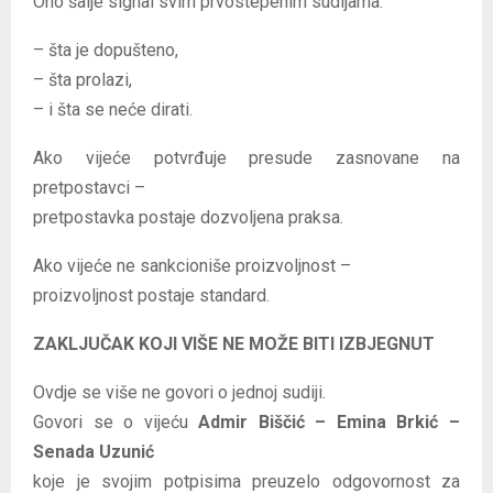
Ono šalje signal svim prvostepenim sudijama:
– šta je dopušteno,
– šta prolazi,
– i šta se neće dirati.
Ako vijeće potvrđuje presude zasnovane na
pretpostavci –
pretpostavka postaje dozvoljena praksa.
Ako vijeće ne sankcioniše proizvoljnost –
proizvoljnost postaje standard.
ZAKLJUČAK KOJI VIŠE NE MOŽE BITI IZBJEGNUT
Ovdje se više ne govori o jednoj sudiji.
Govori se o vijeću
Admir Biščić – Emina Brkić –
Senada Uzunić
koje je svojim potpisima preuzelo odgovornost za