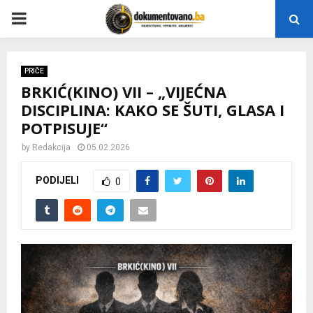
P
R
PRIČE
BRKIĆ(KINO) VII – „VIJEĆNA
I
DISCIPLINA: KAKO SE ŠUTI, GLASA I
POTPISUJE“
M
by
Redakcija
05.02.2026
A
PODIJELI
0
R
Y
M