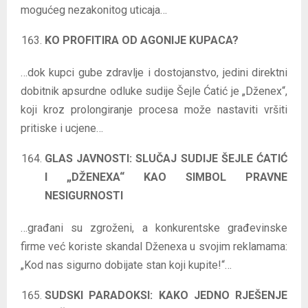
mogućeg nezakonitog uticaja…
KO PROFITIRA OD AGONIJE KUPACA?
…dok kupci gube zdravlje i dostojanstvo, jedini direktni
dobitnik apsurdne odluke sudije Šejle Ćatić je „Dženex“,
koji kroz prolongiranje procesa može nastaviti vršiti
pritiske i ucjene…
GLAS JAVNOSTI: SLUČAJ SUDIJE ŠEJLE ĆATIĆ
I „DŽENEXA“ KAO SIMBOL PRAVNE
NESIGURNOSTI
…građani su zgroženi, a konkurentske građevinske
firme već koriste skandal Dženexa u svojim reklamama:
„Kod nas sigurno dobijate stan koji kupite!“…
SUDSKI PARADOKSI: KAKO JEDNO RJEŠENJE