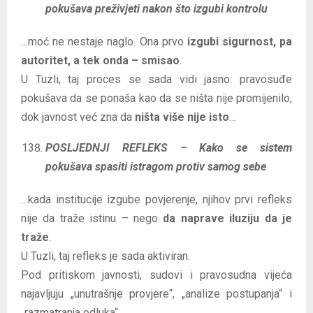
pokušava preživjeti nakon što izgubi kontrolu
…moć ne nestaje naglo. Ona prvo
izgubi sigurnost, pa
autoritet, a tek onda – smisao
.
U Tuzli, taj proces se sada vidi jasno: pravosuđe
pokušava da se ponaša kao da se ništa nije promijenilo,
dok javnost već zna da
ništa više nije isto
…
POSLJEDNJI REFLEKS – Kako se sistem
pokušava spasiti istragom protiv samog sebe
…kada institucije izgube povjerenje, njihov prvi refleks
nije da traže istinu – nego
da naprave iluziju da je
traže
.
U Tuzli, taj refleks je sada aktiviran.
Pod pritiskom javnosti, sudovi i pravosudna vijeća
najavljuju „unutrašnje provjere“, „analize postupanja“ i
„razmatranja odluka“.